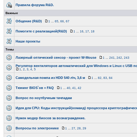
Правила форума R&D.
Важные
Общение (R&D)
1
...
65
,
66
,
67
Помогите с реализацией(R&D)
1
...
16
,
17
,
18
Наши проекты
Темы
Лазерный оптический сенсор - проект W-Mouse
1
...
241
,
242
,
243
Регулятор вентиляторов автоматический для Windows и Linux с USB 
1
,
2
,
3
,
4
,
5
Самодельная помпа из HDD 540 л\ч, 3,6 м
1
...
82
,
83
,
84
Тюнинг BIOS`ов + FAQ
1
...
40
,
41
,
42
Вопрос по ноутбучным тачпадам
Идея для CPU: Коды инструкций(команд) процессора криптографичес
Нужен модер биосов за вознаграждение.
Вопросы по электронике
1
...
27
,
28
,
29