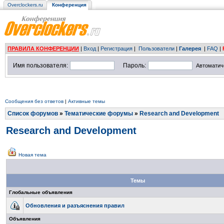
Overclockers.ru
Конференция
ПРАВИЛА КОНФЕРЕНЦИИ
|
Вход
|
Регистрация
|
Пользователи
|
Галерея
|
FAQ
|
Имя пользователя:
Пароль:
Автоматич
Сообщения без ответов
|
Активные темы
Список форумов
»
Тематические форумы
»
Research and Development
Research and Development
Новая тема
Темы
Глобальные объявления
Обновления и разъяснения правил
Объявления