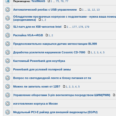
TestMem5
Перемещена:
1
...
75
,
76
,
77
Автоматический реобас с USB управлением
1
...
11
,
12
,
13
Обладателям прозрачных корпусов с подсветками - нужна ваша помо
(аэродинамика)
1
,
2
SLI-патч для не Х58 чипсетов Intel
1
...
177
,
178
,
179
Распайка VGA=>RGB
1
,
2
Предположительно накрылся датчик метеостанции BL999
Доработка усилителя наушников Cosonic CD-7000
1
,
2
,
3
,
4
,
5
Кастомный Powerbank для ноутбука
Powerbank для условий полярной зимы
Вопрос по светодиодной ленте и блоку питания от пк
Можно ли запитать комп от 12В?
1
,
2
,
3
,
4
,
5
Управление оборотами 3-pin вентилятора посредством ШИМ(PWM)
изготовление корпуса в Мосве
Модульный PCI-E райзер для внешней видеокарты (EGPU)