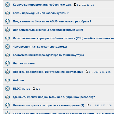
Корпус-конструктор, или собери его сам.
1
...
10
,
11
,
12
Какой переходник или кабель купить ?
Подскажите по биосам от ASUS, чем можно разобрать?
Дополнительные кулеры для видеокарты и ШИМ
Испозльзование серверного блока питания (PSU) на обыкновенном к
Флуоресцентная краска + светодиоды
Кастомизация штекера адаптера питания ноутбука
Чертеж и схема
Проекты водоблоков. Изготовление, обсуждение
1
...
263
,
264
,
265
Arduino
BLDC мотор
1
,
2
где найти крепеж под m2 (стойки с внутренной резьбой)?
Немного экстрима или фреонка своими руками(2)
1
...
156
,
157
,
158
Сколько времени без питания может продержаться комп не выключая