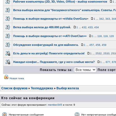
Рабочие компьютеры (2D, 3D, Video, Office) - выбор компонентов
1
.
Ветка выбора железа для "бесшумного/тихого" компьютера. Советы. F
Помощь в выборе видеокарты от =nVidia OverGuru=
1
...
342
,
343
,
34
Ветка выбора железа до 400.000 рублей.
1
...
432
,
433
,
434
Помощь в выборе видеокарты от <<ATI OverClan>>
1
...
118
,
119
,
120
Обсуждение конфигураций пк для майнинга.
1
...
457
,
458
,
459
Есть деньги на апгрейд! Помогите определиться!
1
...
2532
,
2533
,
253
Накидал конфиг... Подскажите, где у него слабые места?
1
...
677
,
67
Показать темы за:
Поле сорт
Новая тема
Список форумов
»
Техподдержка
»
Выбор железа
Кто сейчас на конференции
Сейчас этот форум просматривают:
member345
и гости: 9
Непрочитанные сообщения
Нет непрочитанных сообщ