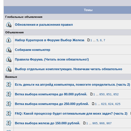
Темы
Глобальные объявления
Обновления и разъяснения правил
Объявления
Набор Кураторов в Форуме Выбор Железа
1
...
5
,
6
,
7
Собираем компьютер
Правила Форума. (Читать всем обязательно!)
Выбор отдельных комплектующих. Новичкам читать обязательно
Важные
Есть деньги на апгрейд компьютера, помогите определиться. (часть 2)
Ветка выборa компьютера до 80.000 рублей.
1
...
850
,
851
,
852
Ветка выбора компьютера до 250.000 рублей.
1
...
623
,
624
,
625
FAQ: Какой процессор будет оптимальным для моих задач? (часть 2)
Ветка выбора железа до 150.000 рублей.
1
...
965
,
966
,
967