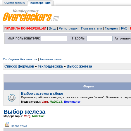
Overclockers.ru
Конференция
ПРАВИЛА КОНФЕРЕНЦИИ
|
Вход
|
Регистрация
|
Пользователи
|
Галерея
|
FAQ
|
Имя пользователя:
Пароль:
Автоматич
Сообщения без ответов
|
Активные темы
Список форумов
»
Техподдержка
»
Выбор железа
Форум
Выбор системы в сборе
Игровые и рабочие станции, а так же системы для "всего". Возможно с пери
Модераторы:
Varg
,
MaD!CaT
,
Bookmaker
Выбор железа
Модераторы:
Varg
,
MaD!CaT
Новая тема