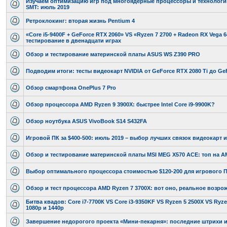
Изучаем оптимизацию игр под многоядерные процессоры и технологии
SMT: июль 2019
Ретроклокинг: вторая жизнь Pentium 4
«Core i5-9400F + GeForce RTX 2060» VS «Ryzen 7 2700 + Radeon RX Vega 6
тестирование в двенадцати играх
Обзор и тестирование материнской платы ASUS WS Z390 PRO
Подводим итоги: тесты видеокарт NVIDIA от GeForce RTX 2080 Ti до Ge
Обзор смартфона OnePlus 7 Pro
Обзор процессора AMD Ryzen 9 3900X: быстрее Intel Core i9-9900K?
Обзор ноутбука ASUS VivoBook S14 S432FA
Игровой ПК за $400-500: июль 2019 – выбор лучших связок видеокарт 
Обзор и тестирование материнской платы MSI MEG X570 ACE: топ на A
Выбор оптимального процессора стоимостью $120-200 для игрового П
Обзор и тест процессора AMD Ryzen 7 3700X: вот оно, реальное возро
Битва квадов: Core i7-7700К VS Core i3-9350KF VS Ryzen 5 2500X VS Ryze
1080p и 1440p
Завершение недорогого проекта «Мини-пекарня»: последние штрихи