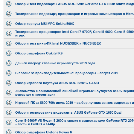
Обзор и тест видеокарты ASUS ROG Strix GeForce GTX 1650: элита бюд
Тестирование видеокарт, процессоров и игровых компьютеров в Hitman
Обзор корпуса MSI MPG Sekira 500X
Тестирование процессоров Intel Core i7-9700F, Core i5-9600, Core i5-9500
играх
Обзор и тест мини-ПК Intel NUC8i3BEK и NUC8i5BEK
Обзор смартфона Oukitel K9
Деньги вперед: главные игры августа 2019 года
В погоне за производительностью: процессоры – август 2019
Обзор игрового ноутбука ASUS ROG Strix G GL531
Знакомство с обновленной линейкой игровых ноутбуков ASUS Republi
репортаж с презентации
Игровой ПК за $600-700: июль 2019 – выбор лучших связок видеокарт 
Обзор и тестирование видеокарты ASUS GeForce GTX 1650 Dual
Core i5-9400F VS Ryzen 5 2600 в связке с видеокартами GeForce RTX 207
– тесты в FullHD и 1440p
Обзор смартфона Ulefone Power 6