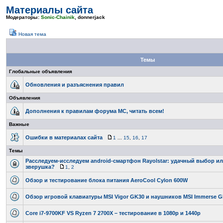
Материалы сайта
Модераторы:
Sonic-Chainik
,
donnerjack
Новая тема
Темы
Глобальные объявления
Обновления и разъяснения правил
Объявления
Дополнения к правилам форума МС, читать всем!
Важные
Ошибки в материалах сайта
1
...
15
,
16
,
17
Темы
Расследуем-исследуем android-смартфон Rayolstar: удачный выбор и
зверушка?
1
,
2
Обзор и тестирование блока питания AeroCool Cylon 600W
Обзор игровой клавиатуры MSI Vigor GK30 и наушников MSI Immerse 
Core i7-9700KF VS Ryzen 7 2700X – тестирование в 1080p и 1440p