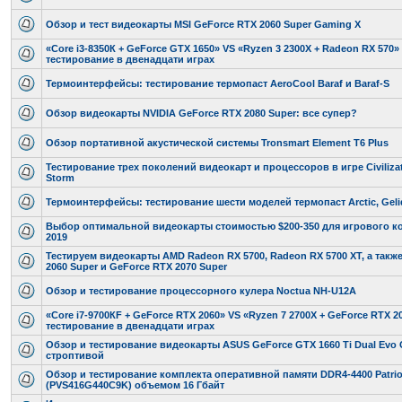
Обзор и тест видеокарты MSI GeForce RTX 2060 Super Gaming X
«Core i3-8350К + GeForce GTX 1650» VS «Ryzen 3 2300X + Radeon RX 570» 
тестирование в двенадцати играх
Термоинтерфейсы: тестирование термопаст AeroCool Baraf и Baraf-S
Обзор видеокарты NVIDIA GeForce RTX 2080 Super: все супер?
Обзор портативной акустической системы Tronsmart Element T6 Plus
Тестирование трех поколений видеокарт и процессоров в игре Civilizati
Storm
Термоинтерфейсы: тестирование шести моделей термопаст Arctic, Gelid
Выбор оптимальной видеокарты стоимостью $200-350 для игрового к
2019
Тестируем видеокарты AMD Radeon RX 5700, Radeon RX 5700 XT, а такж
2060 Super и GeForce RTX 2070 Super
Обзор и тестирование процессорного кулера Noctua NH-U12A
«Core i7-9700КF + GeForce RTX 2060» VS «Ryzen 7 2700Х + GeForce RTX 20
тестирование в двенадцати играх
Обзор и тестирование видеокарты ASUS GeForce GTX 1660 Ti Dual Evo
строптивой
Обзор и тестирование комплекта оперативной памяти DDR4-4400 Patriot 
(PVS416G440C9K) объемом 16 Гбайт