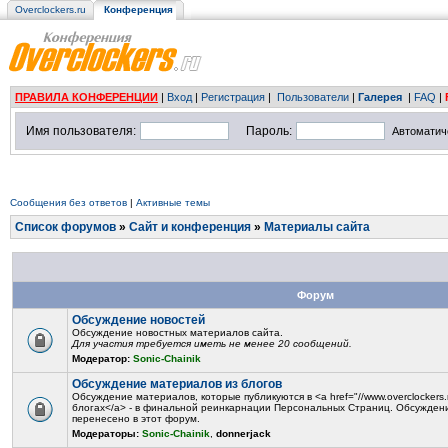
Overclockers.ru
Конференция
ПРАВИЛА КОНФЕРЕНЦИИ
|
Вход
|
Регистрация
|
Пользователи
|
Галерея
|
FAQ
|
Имя пользователя:
Пароль:
Автоматич
Сообщения без ответов
|
Активные темы
Список форумов
»
Сайт и конференция
»
Материалы сайта
Форум
Обсуждение новостей
Обсуждение новостных материалов сайта.
Для участия требуется иметь не менее 20 сообщений.
Модератор:
Sonic-Chainik
Обсуждение материалов из блогов
Обсуждение материалов, которые публикуются в <a href="//www.overclockers.r
блогах</a> - в финальной реинкарнации Персональных Страниц. Обсужден
перенесено в этот форум.
Модераторы:
Sonic-Chainik
,
donnerjack