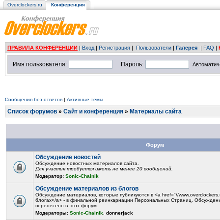
Overclockers.ru
Конференция
ПРАВИЛА КОНФЕРЕНЦИИ
|
Вход
|
Регистрация
|
Пользователи
|
Галерея
|
FAQ
|
Имя пользователя:
Пароль:
Автоматич
Сообщения без ответов
|
Активные темы
Список форумов
»
Сайт и конференция
»
Материалы сайта
Форум
Обсуждение новостей
Обсуждение новостных материалов сайта.
Для участия требуется иметь не менее 20 сообщений.
Модератор:
Sonic-Chainik
Обсуждение материалов из блогов
Обсуждение материалов, которые публикуются в <a href="//www.overclockers.r
блогах</a> - в финальной реинкарнации Персональных Страниц. Обсужден
перенесено в этот форум.
Модераторы:
Sonic-Chainik
,
donnerjack