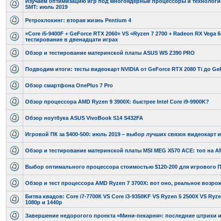
Изучаем оптимизацию игр под многоядерные процессоры и технологии
SMT: июль 2019
Ретроклокинг: вторая жизнь Pentium 4
«Core i5-9400F + GeForce RTX 2060» VS «Ryzen 7 2700 + Radeon RX Vega 6
тестирование в двенадцати играх
Обзор и тестирование материнской платы ASUS WS Z390 PRO
Подводим итоги: тесты видеокарт NVIDIA от GeForce RTX 2080 Ti до Ge
Обзор смартфона OnePlus 7 Pro
Обзор процессора AMD Ryzen 9 3900X: быстрее Intel Core i9-9900K?
Обзор ноутбука ASUS VivoBook S14 S432FA
Игровой ПК за $400-500: июль 2019 – выбор лучших связок видеокарт 
Обзор и тестирование материнской платы MSI MEG X570 ACE: топ на A
Выбор оптимального процессора стоимостью $120-200 для игрового П
Обзор и тест процессора AMD Ryzen 7 3700X: вот оно, реальное возро
Битва квадов: Core i7-7700К VS Core i3-9350KF VS Ryzen 5 2500X VS Ryze
1080p и 1440p
Завершение недорогого проекта «Мини-пекарня»: последние штрихи