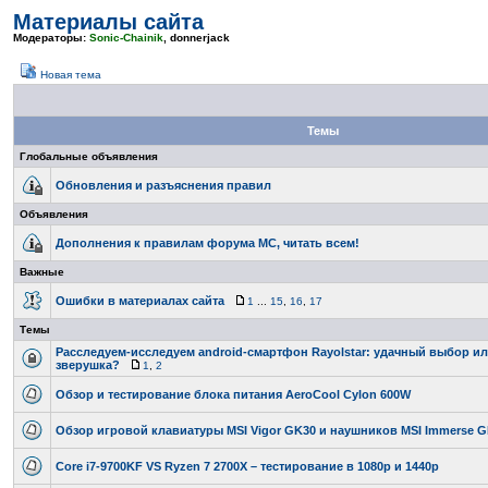
Материалы сайта
Модераторы:
Sonic-Chainik
,
donnerjack
Новая тема
Темы
Глобальные объявления
Обновления и разъяснения правил
Объявления
Дополнения к правилам форума МС, читать всем!
Важные
Ошибки в материалах сайта
1
...
15
,
16
,
17
Темы
Расследуем-исследуем android-смартфон Rayolstar: удачный выбор и
зверушка?
1
,
2
Обзор и тестирование блока питания AeroCool Cylon 600W
Обзор игровой клавиатуры MSI Vigor GK30 и наушников MSI Immerse 
Core i7-9700KF VS Ryzen 7 2700X – тестирование в 1080p и 1440p