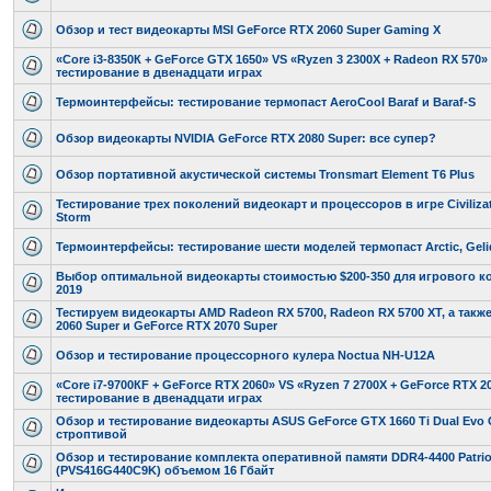
Обзор и тест видеокарты MSI GeForce RTX 2060 Super Gaming X
«Core i3-8350К + GeForce GTX 1650» VS «Ryzen 3 2300X + Radeon RX 570» 
тестирование в двенадцати играх
Термоинтерфейсы: тестирование термопаст AeroCool Baraf и Baraf-S
Обзор видеокарты NVIDIA GeForce RTX 2080 Super: все супер?
Обзор портативной акустической системы Tronsmart Element T6 Plus
Тестирование трех поколений видеокарт и процессоров в игре Civilizati
Storm
Термоинтерфейсы: тестирование шести моделей термопаст Arctic, Gelid
Выбор оптимальной видеокарты стоимостью $200-350 для игрового к
2019
Тестируем видеокарты AMD Radeon RX 5700, Radeon RX 5700 XT, а такж
2060 Super и GeForce RTX 2070 Super
Обзор и тестирование процессорного кулера Noctua NH-U12A
«Core i7-9700КF + GeForce RTX 2060» VS «Ryzen 7 2700Х + GeForce RTX 20
тестирование в двенадцати играх
Обзор и тестирование видеокарты ASUS GeForce GTX 1660 Ti Dual Evo
строптивой
Обзор и тестирование комплекта оперативной памяти DDR4-4400 Patriot 
(PVS416G440C9K) объемом 16 Гбайт