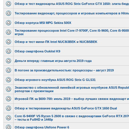
Обзор и тест видеокарты ASUS ROG Strix GeForce GTX 1650: элита бюд
Тестирование видеокарт, процессоров и игровых компьютеров в Hitman
Обзор корпуса MSI MPG Sekira 500X
Тестирование процессоров Intel Core i7-9700F, Core i5-9600, Core i5-9500
играх
Обзор и тест мини-ПК Intel NUC8i3BEK и NUC8i5BEK
Обзор смартфона Oukitel K9
Деньги вперед: главные игры августа 2019 года
В погоне за производительностью: процессоры – август 2019
Обзор игрового ноутбука ASUS ROG Strix G GL531
Знакомство с обновленной линейкой игровых ноутбуков ASUS Republi
репортаж с презентации
Игровой ПК за $600-700: июль 2019 – выбор лучших связок видеокарт 
Обзор и тестирование видеокарты ASUS GeForce GTX 1650 Dual
Core i5-9400F VS Ryzen 5 2600 в связке с видеокартами GeForce RTX 207
– тесты в FullHD и 1440p
Обзор смартфона Ulefone Power 6