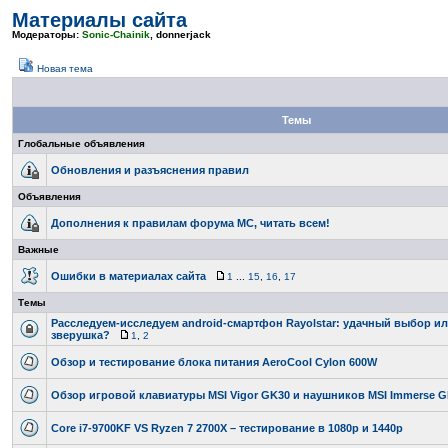
Материалы сайта
Модераторы:
Sonic-Chainik
,
donnerjack
Новая тема
Темы
Глобальные объявления
Обновления и разъяснения правил
Объявления
Дополнения к правилам форума МС, читать всем!
Важные
Ошибки в материалах сайта
1
...
15
,
16
,
17
Темы
Расследуем-исследуем android-смартфон Rayolstar: удачный выбор и
зверушка?
1
,
2
Обзор и тестирование блока питания AeroCool Cylon 600W
Обзор игровой клавиатуры MSI Vigor GK30 и наушников MSI Immerse 
Core i7-9700KF VS Ryzen 7 2700X – тестирование в 1080p и 1440p