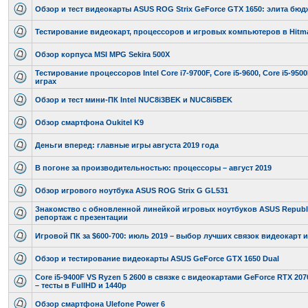
Обзор и тест видеокарты ASUS ROG Strix GeForce GTX 1650: элита бюд
Тестирование видеокарт, процессоров и игровых компьютеров в Hitman
Обзор корпуса MSI MPG Sekira 500X
Тестирование процессоров Intel Core i7-9700F, Core i5-9600, Core i5-9500
играх
Обзор и тест мини-ПК Intel NUC8i3BEK и NUC8i5BEK
Обзор смартфона Oukitel K9
Деньги вперед: главные игры августа 2019 года
В погоне за производительностью: процессоры – август 2019
Обзор игрового ноутбука ASUS ROG Strix G GL531
Знакомство с обновленной линейкой игровых ноутбуков ASUS Republi
репортаж с презентации
Игровой ПК за $600-700: июль 2019 – выбор лучших связок видеокарт 
Обзор и тестирование видеокарты ASUS GeForce GTX 1650 Dual
Core i5-9400F VS Ryzen 5 2600 в связке с видеокартами GeForce RTX 207
– тесты в FullHD и 1440p
Обзор смартфона Ulefone Power 6