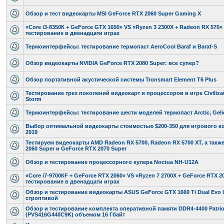
Обзор и тест видеокарты MSI GeForce RTX 2060 Super Gaming X
«Core i3-8350К + GeForce GTX 1650» VS «Ryzen 3 2300X + Radeon RX 570» 
тестирование в двенадцати играх
Термоинтерфейсы: тестирование термопаст AeroCool Baraf и Baraf-S
Обзор видеокарты NVIDIA GeForce RTX 2080 Super: все супер?
Обзор портативной акустической системы Tronsmart Element T6 Plus
Тестирование трех поколений видеокарт и процессоров в игре Civilizati
Storm
Термоинтерфейсы: тестирование шести моделей термопаст Arctic, Gelid
Выбор оптимальной видеокарты стоимостью $200-350 для игрового к
2019
Тестируем видеокарты AMD Radeon RX 5700, Radeon RX 5700 XT, а такж
2060 Super и GeForce RTX 2070 Super
Обзор и тестирование процессорного кулера Noctua NH-U12A
«Core i7-9700КF + GeForce RTX 2060» VS «Ryzen 7 2700Х + GeForce RTX 20
тестирование в двенадцати играх
Обзор и тестирование видеокарты ASUS GeForce GTX 1660 Ti Dual Evo
строптивой
Обзор и тестирование комплекта оперативной памяти DDR4-4400 Patriot 
(PVS416G440C9K) объемом 16 Гбайт