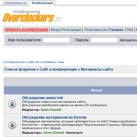
Overclockers.ru
Конференция
ПРАВИЛА КОНФЕРЕНЦИИ
|
Вход
|
Регистрация
|
Пользователи
|
Галерея
|
FAQ
|
Имя пользователя:
Пароль:
Автоматич
Сообщения без ответов
|
Активные темы
Список форумов
»
Сайт и конференция
»
Материалы сайта
Форум
Обсуждение новостей
Обсуждение новостных материалов сайта.
Для участия требуется иметь не менее 20 сообщений.
Модератор:
Sonic-Chainik
Обсуждение материалов из блогов
Обсуждение материалов, которые публикуются в <a href="//www.overclockers.r
блогах</a> - в финальной реинкарнации Персональных Страниц. Обсужден
перенесено в этот форум.
Модераторы:
Sonic-Chainik
,
donnerjack