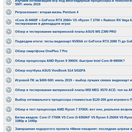
Изучаем оптимизацию игр под многоядерные процессоры и технологии
SMT: июль 2019
Ретроклокинг: вторая жизнь Pentium 4
«Core i5-9400F + GeForce RTX 2060» VS «Ryzen 7 2700 + Radeon RX Vega 6
тестирование в двенадцати играх
Обзор и тестирование материнской платы ASUS WS Z390 PRO
Подводим итоги: тесты видеокарт NVIDIA от GeForce RTX 2080 Ti до Ge
Обзор смартфона OnePlus 7 Pro
Обзор процессора AMD Ryzen 9 3900X: быстрее Intel Core i9-9900K?
Обзор ноутбука ASUS VivoBook S14 S432FA
Игровой ПК за $400-500: июль 2019 – выбор лучших связок видеокарт 
Обзор и тестирование материнской платы MSI MEG X570 ACE: топ на A
Выбор оптимального процессора стоимостью $120-200 для игрового П
Обзор и тест процессора AMD Ryzen 7 3700X: вот оно, реальное возро
Битва квадов: Core i7-7700К VS Core i3-9350KF VS Ryzen 5 2500X VS Ryze
1080p и 1440p
Завершение недорогого проекта «Мини-пекарня»: последние штрихи