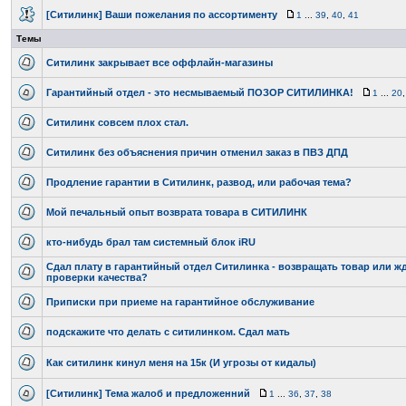
[Ситилинк] Ваши пожелания по ассортименту
1
...
39
,
40
,
41
Темы
Ситилинк закрывает все оффлайн-магазины
Гарантийный отдел - это несмываемый ПОЗОР СИТИЛИНКА!
1
...
20
Ситилинк совсем плох стал.
Ситилинк без объяснения причин отменил заказ в ПВЗ ДПД
Продление гарантии в Ситилинк, развод, или рабочая тема?
Мой печальный опыт возврата товара в СИТИЛИНК
кто-нибудь брал там системный блок iRU
Сдал плату в гарантийный отдел Ситилинка - возвращать товар или ж
проверки качества?
Приписки при приеме на гарантийное обслуживание
подскажите что делать с ситилинком. Сдал мать
Как ситилинк кинул меня на 15к (И угрозы от кидалы)
[Ситилинк] Тема жалоб и предложенний
1
...
36
,
37
,
38