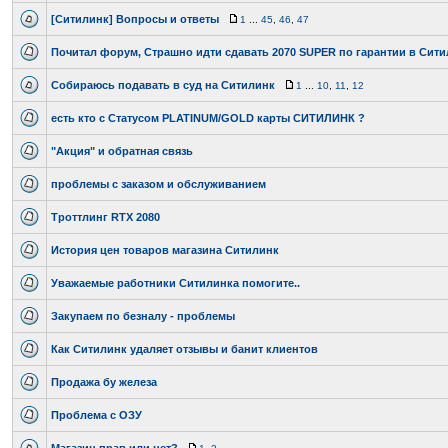
[Ситилинк] Вопросы и ответы
1
...
45
,
46
,
47
Почитал форум, Страшно идти сдавать 2070 SUPER по гарантии в Сит
Собираюсь подавать в суд на Ситилинк
1
...
10
,
11
,
12
есть кто с Статусом PLATINUM/GOLD карты СИТИЛИНК ?
"Акция" и обратная связь
проблемы с заказом и обслуживанием
Троттлинг RTX 2080
История цен товаров магазина Ситилинк
Уважаемые работники Ситилинка помогите..
Закупаем по безналу - проблемы
Как Ситилинк удаляет отзывы и банит клиентов
Продажа бу железа
Проблема с ОЗУ