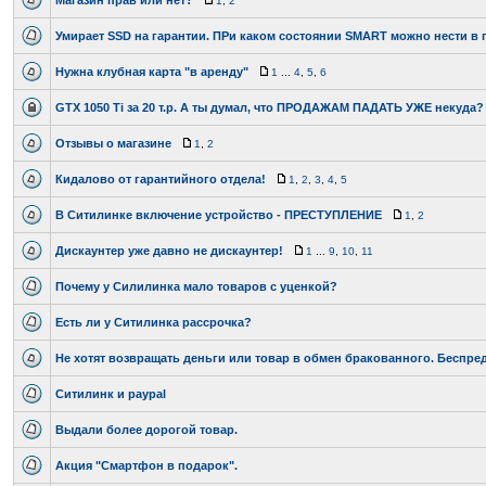
Магазин прав или нет?
1
,
2
Умирает SSD на гарантии. ПРи каком состоянии SMART можно нести в 
Нужна клубная карта "в аренду"
1
...
4
,
5
,
6
GTX 1050 Ti за 20 т.р. А ты думал, что ПРОДАЖАМ ПАДАТЬ УЖЕ некуда?
Отзывы о магазине
1
,
2
Кидалово от гарантийного отдела!
1
,
2
,
3
,
4
,
5
В Ситилинке включение устройство - ПРЕСТУПЛЕНИЕ
1
,
2
Дискаунтер уже давно не дискаунтер!
1
...
9
,
10
,
11
Почему у Силилинка мало товаров с уценкой?
Есть ли у Ситилинка рассрочка?
Не хотят возвращать деньги или товар в обмен бракованного. Беспред
Ситилинк и paypal
Выдали более дорогой товар.
Акция "Смартфон в подарок".