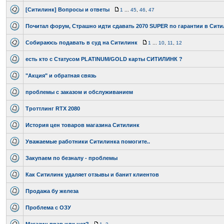
[Ситилинк] Вопросы и ответы
1
...
45
,
46
,
47
Почитал форум, Страшно идти сдавать 2070 SUPER по гарантии в Сит
Собираюсь подавать в суд на Ситилинк
1
...
10
,
11
,
12
есть кто с Статусом PLATINUM/GOLD карты СИТИЛИНК ?
"Акция" и обратная связь
проблемы с заказом и обслуживанием
Троттлинг RTX 2080
История цен товаров магазина Ситилинк
Уважаемые работники Ситилинка помогите..
Закупаем по безналу - проблемы
Как Ситилинк удаляет отзывы и банит клиентов
Продажа бу железа
Проблема с ОЗУ