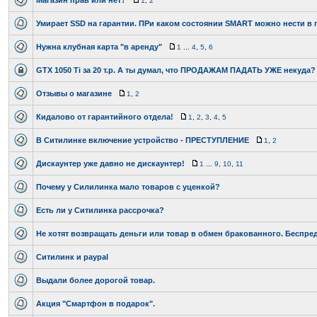
Магазин прав или нет?
1
,
2
Умирает SSD на гарантии. ПРи каком состоянии SMART можно нести в 
Нужна клубная карта "в аренду"
1
...
4
,
5
,
6
GTX 1050 Ti за 20 т.р. А ты думал, что ПРОДАЖАМ ПАДАТЬ УЖЕ некуда?
Отзывы о магазине
1
,
2
Кидалово от гарантийного отдела!
1
,
2
,
3
,
4
,
5
В Ситилинке включение устройство - ПРЕСТУПЛЕНИЕ
1
,
2
Дискаунтер уже давно не дискаунтер!
1
...
9
,
10
,
11
Почему у Силилинка мало товаров с уценкой?
Есть ли у Ситилинка рассрочка?
Не хотят возвращать деньги или товар в обмен бракованного. Беспред
Ситилинк и paypal
Выдали более дорогой товар.
Акция "Смартфон в подарок".