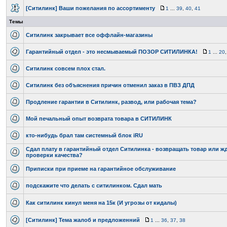
[Ситилинк] Ваши пожелания по ассортименту
1
...
39
,
40
,
41
Темы
Ситилинк закрывает все оффлайн-магазины
Гарантийный отдел - это несмываемый ПОЗОР СИТИЛИНКА!
1
...
20
Ситилинк совсем плох стал.
Ситилинк без объяснения причин отменил заказ в ПВЗ ДПД
Продление гарантии в Ситилинк, развод, или рабочая тема?
Мой печальный опыт возврата товара в СИТИЛИНК
кто-нибудь брал там системный блок iRU
Сдал плату в гарантийный отдел Ситилинка - возвращать товар или ж
проверки качества?
Приписки при приеме на гарантийное обслуживание
подскажите что делать с ситилинком. Сдал мать
Как ситилинк кинул меня на 15к (И угрозы от кидалы)
[Ситилинк] Тема жалоб и предложенний
1
...
36
,
37
,
38