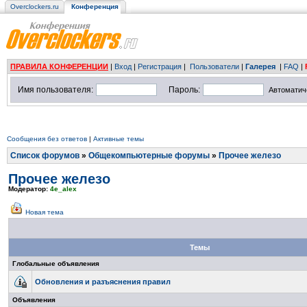
Overclockers.ru
Конференция
ПРАВИЛА КОНФЕРЕНЦИИ
|
Вход
|
Регистрация
|
Пользователи
|
Галерея
|
FAQ
|
Имя пользователя:
Пароль:
Автоматич
Сообщения без ответов
|
Активные темы
Список форумов
»
Общекомпьютерные форумы
»
Прочее железо
Прочее железо
Модератор:
4e_alex
Новая тема
Темы
Глобальные объявления
Обновления и разъяснения правил
Объявления