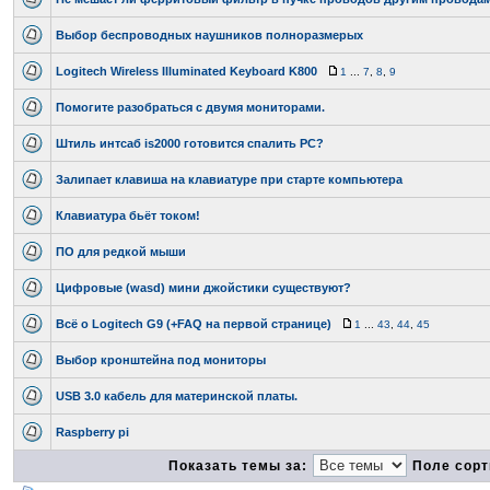
Выбор беспроводных наушников полноразмерых
Logitech Wireless Illuminated Keyboard K800
1
...
7
,
8
,
9
Помогите разобраться с двумя мониторами.
Штиль интсаб is2000 готовится спалить PC?
Залипает клавиша на клавиатуре при старте компьютера
Клавиатура бьёт током!
ПО для редкой мыши
Цифровые (wasd) мини джойстики существуют?
Всё о Logitech G9 (+FAQ на первой странице)
1
...
43
,
44
,
45
Выбор кронштейна под мониторы
USB 3.0 кабель для материнской платы.
Raspberry pi
Показать темы за:
Поле сорт