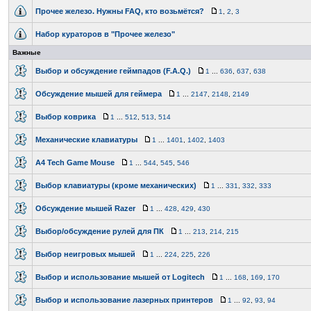
Прочее железо. Нужны FAQ, кто возьмётся?
1
,
2
,
3
Набор кураторов в "Прочее железо"
Важные
Выбор и обсуждение геймпадов (F.A.Q.)
1
...
636
,
637
,
638
Обсуждение мышей для геймера
1
...
2147
,
2148
,
2149
Выбор коврика
1
...
512
,
513
,
514
Механические клавиатуры
1
...
1401
,
1402
,
1403
A4 Tech Game Mouse
1
...
544
,
545
,
546
Выбор клавиатуры (кроме механических)
1
...
331
,
332
,
333
Обсуждение мышей Razer
1
...
428
,
429
,
430
Выбор/обсуждение рулей для ПК
1
...
213
,
214
,
215
Выбор неигровых мышей
1
...
224
,
225
,
226
Выбор и использование мышей от Logitech
1
...
168
,
169
,
170
Выбор и использование лазерных принтеров
1
...
92
,
93
,
94