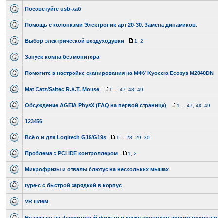
Посоветуйте usb-хаб
Помощь с колонками Электроник арт 20-30. Замена динамиков.
Выбор электрической воздуходувки
1
,
2
Запуск компа без монитора
Помогите в настройке сканирования на МФУ Kyocera Ecosys M2040DN
Mat Catz/Saitec R.A.T. Mouse
1
...
47
,
48
,
49
Обсуждение AGEIA PhysX (FAQ на первой странице)
1
...
47
,
48
,
49
123456
Всё о и для Logitech G19/G19s
1
...
28
,
29
,
30
Проблема с PCI IDE контроллером
1
,
2
Микрофризы и отвалы блютус на нескольких мышах
type-c с быстрой зарядкой в корпус
VR шлем
Не мешает ли ферритовый фильтр в пучке проводов другим провода