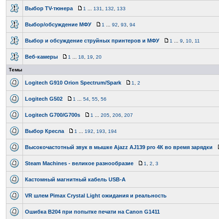
Выбор TV-тюнера
1
...
131
,
132
,
133
Выбор/обсуждение МФУ
1
...
92
,
93
,
94
Выбор и обсуждение струйных принтеров и МФУ
1
...
9
,
10
,
11
Веб-камеры
1
...
18
,
19
,
20
Темы
Logitech G910 Orion Spectrum/Spark
1
,
2
Logitech G502
1
...
54
,
55
,
56
Logitech G700/G700s
1
...
205
,
206
,
207
Выбор Кресла
1
...
192
,
193
,
194
Высокочастотный звук в мышке Ajazz AJ139 pro 4К во время зарядки
Steam Machines - великое разнообразие
1
,
2
,
3
Кастомный магнитный кабель USB-A
VR шлем Pimax Crystal Light ожидания и реальность
Ошибка B204 при попытке печати на Canon G1411