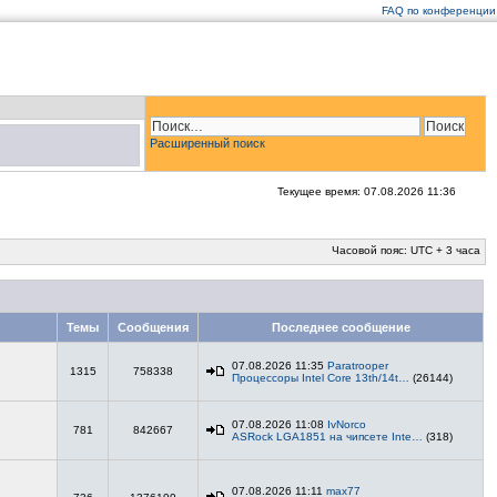
FAQ по конференции
Расширенный поиск
Текущее время: 07.08.2026 11:36
Часовой пояс: UTC + 3 часа
Темы
Сообщения
Последнее сообщение
07.08.2026 11:35
Paratrooper
1315
758338
Процессоры Intel Core 13th/14t…
(26144)
07.08.2026 11:08
IvNorco
781
842667
ASRock LGA1851 на чипсете Inte…
(318)
07.08.2026 11:11
max77