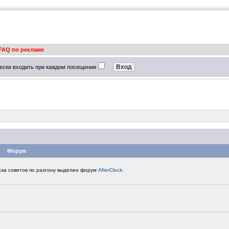
FAQ по рекламе
ески входить при каждом посещении
Форум
ска советов по разгону выделен форум
AfterClock
.