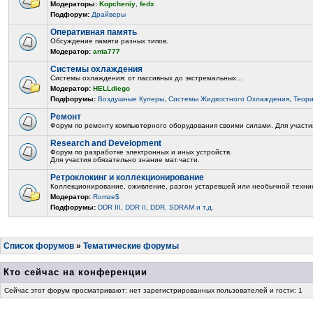
Модераторы:
Kopcheniy
,
fedx
Подфорум:
Драйверы
Оперативная память
Обсуждение памяти разных типов.
Модератор:
anta777
Системы охлаждения
Системы охлаждения: от пассивных до экстремальных...
Модератор:
HELLdiego
Подфорумы:
Воздушные Кулеры
,
Системы Жидкостного Охлаждения
,
Теор
Ремонт
Форум по ремонту компьютерного оборудования своими силами. Для участия
Research and Development
Форум по разработке электронных и иных устройств.
Для участия обязательно знание мат.части.
Ретроклокинг и коллекционирование
Коллекционирование, оживление, разгон устаревшей или необычной техни
Модератор:
Romze$
Подфорумы:
DDR III
,
DDR II
,
DDR, SDRAM и т.д.
Список форумов
»
Тематические форумы
Кто сейчас на конференции
Сейчас этот форум просматривают: нет зарегистрированных пользователей и гости: 1