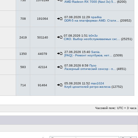
736
1376199
AMD Radeon RX 7000 (Navi 3x) 5…
(6200)
07.08.2026 11:29
npa4ka
708
191064
DDR-5 на платформах AMD. Стати…
(20952)
07.08.2026 1:51
b0n3z
2419
501140
СЖО. Выбор необслуживаемых сис…
(25251)
27.06.2026 15:40
Sania.
1350
44079
[FAQ] - Ремонт ноутбуков, нет…
(1509)
07.08.2026 8:59
Пузо
583
42114
Лазерный оптический сенсор - п…
(4851)
05.08.2026 11:52
max1024
714
91464
Клуб ценителей ретро-железа
(12752)
Часовой пояс: UTC + 3 часа