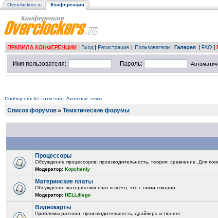
Overclockers.ru
Конференция
ПРАВИЛА КОНФЕРЕНЦИИ
|
Вход
|
Регистрация
|
Пользователи
|
Галерея
|
FAQ
|
Имя пользователя:
Пароль:
Автоматич
Сообщения без ответов
|
Активные темы
Список форумов
»
Тематические форумы
Процессоры
Обсуждение процессоров: производительность, теория, сравнение. Для пои
Модератор:
Kopcheniy
Материнские платы
Обсуждение материнских плат и всего, что с ними связано.
Модератор:
HELLdiego
Видеокарты
Проблемы разгона, производительность, драйвера и тюнинг.