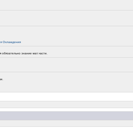
ия Охлаждения
 обязательно знание мат.части.
ки.