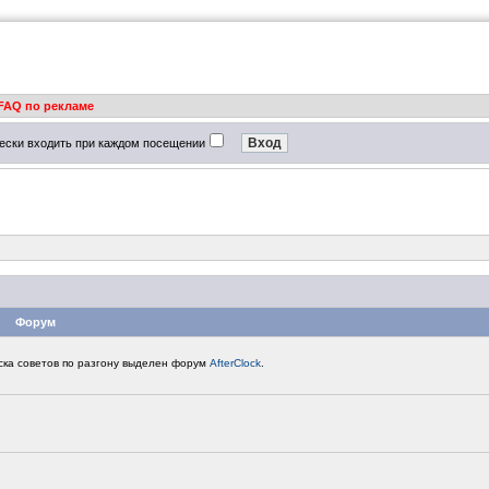
FAQ по рекламе
ески входить при каждом посещении
Форум
ска советов по разгону выделен форум
AfterClock
.