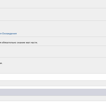
ия Охлаждения
 обязательно знание мат.части.
ки.