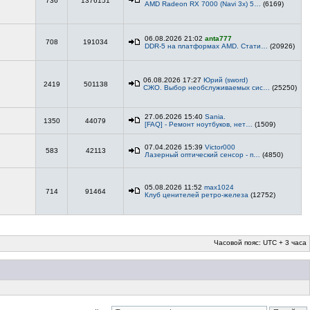
736
1376151
AMD Radeon RX 7000 (Navi 3x) 5…
(6169)
06.08.2026 21:02
anta777
708
191034
DDR-5 на платформах AMD. Стати…
(20926)
06.08.2026 17:27
Юрий (sword)
2419
501138
СЖО. Выбор необслуживаемых сис…
(25250)
27.06.2026 15:40
Sania.
1350
44079
[FAQ] - Ремонт ноутбуков, нет…
(1509)
07.04.2026 15:39
Victor000
583
42113
Лазерный оптический сенсор - п…
(4850)
05.08.2026 11:52
max1024
714
91464
Клуб ценителей ретро-железа
(12752)
Часовой пояс: UTC + 3 часа