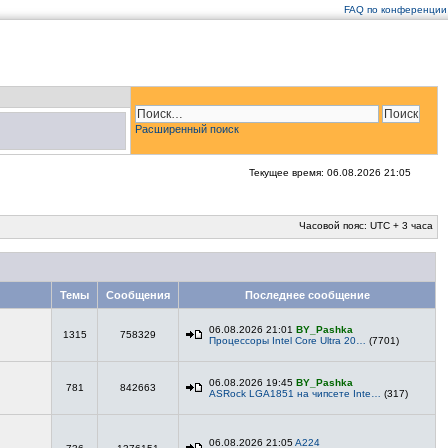
FAQ по конференции
Расширенный поиск
Текущее время: 06.08.2026 21:05
Часовой пояс: UTC + 3 часа
Темы
Сообщения
Последнее сообщение
06.08.2026 21:01
BY_Pashka
1315
758329
Процессоры Intel Core Ultra 20…
(7701)
06.08.2026 19:45
BY_Pashka
781
842663
ASRock LGA1851 на чипсете Inte…
(317)
06.08.2026 21:05
A224