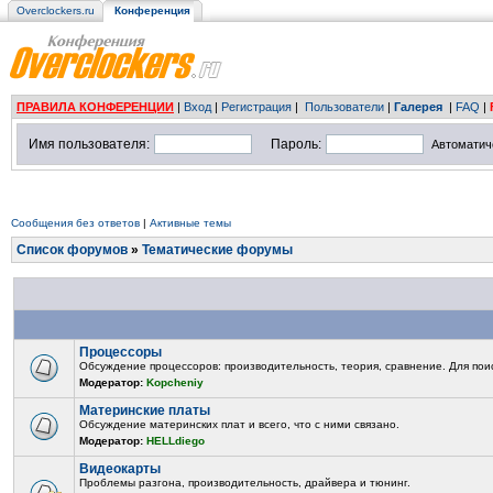
Overclockers.ru
Конференция
ПРАВИЛА КОНФЕРЕНЦИИ
|
Вход
|
Регистрация
|
Пользователи
|
Галерея
|
FAQ
|
Имя пользователя:
Пароль:
Автоматич
Сообщения без ответов
|
Активные темы
Список форумов
»
Тематические форумы
Процессоры
Обсуждение процессоров: производительность, теория, сравнение. Для пои
Модератор:
Kopcheniy
Материнские платы
Обсуждение материнских плат и всего, что с ними связано.
Модератор:
HELLdiego
Видеокарты
Проблемы разгона, производительность, драйвера и тюнинг.