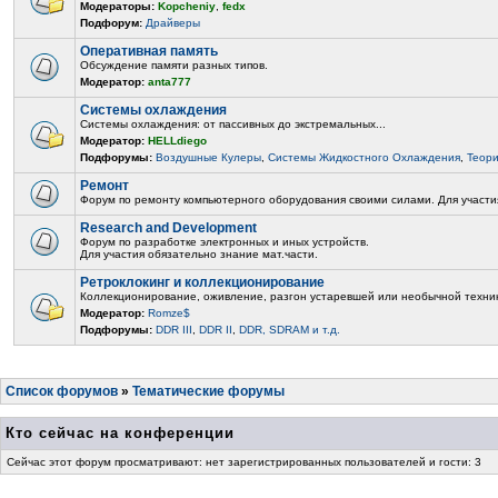
Модераторы:
Kopcheniy
,
fedx
Подфорум:
Драйверы
Оперативная память
Обсуждение памяти разных типов.
Модератор:
anta777
Системы охлаждения
Системы охлаждения: от пассивных до экстремальных...
Модератор:
HELLdiego
Подфорумы:
Воздушные Кулеры
,
Системы Жидкостного Охлаждения
,
Теор
Ремонт
Форум по ремонту компьютерного оборудования своими силами. Для участия
Research and Development
Форум по разработке электронных и иных устройств.
Для участия обязательно знание мат.части.
Ретроклокинг и коллекционирование
Коллекционирование, оживление, разгон устаревшей или необычной техни
Модератор:
Romze$
Подфорумы:
DDR III
,
DDR II
,
DDR, SDRAM и т.д.
Список форумов
»
Тематические форумы
Кто сейчас на конференции
Сейчас этот форум просматривают: нет зарегистрированных пользователей и гости: 3