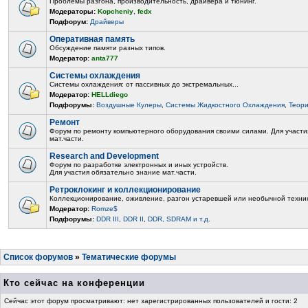
Проблемы разгона, производительность, драйвера и тюнинг.
Модераторы:
Kopcheniy
,
fedx
Подфорум:
Драйверы
Оперативная память
Обсуждение памяти разных типов.
Модератор:
anta777
Системы охлаждения
Системы охлаждения: от пассивных до экстремальных...
Модератор:
HELLdiego
Подфорумы:
Воздушные Кулеры
,
Системы Жидкостного Охлаждения
,
Теор
Ремонт
Форум по ремонту компьютерного оборудования своими силами. Для участи
мат.части.
Research and Development
Форум по разработке электронных и иных устройств.
Для участия обязательно знание мат.части.
Ретроклокинг и коллекционирование
Коллекционирование, оживление, разгон устаревшей или необычной техни
Модератор:
Romze$
Подфорумы:
DDR III
,
DDR II
,
DDR, SDRAM и т.д.
Список форумов
»
Тематические форумы
Кто сейчас на конференции
Сейчас этот форум просматривают: нет зарегистрированных пользователей и гости: 2