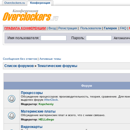
Overclockers.ru
Конференция
ПРАВИЛА КОНФЕРЕНЦИИ
|
Вход
|
Регистрация
|
Пользователи
|
Галерея
|
FAQ
|
Имя пользователя:
Пароль:
Автоматич
Сообщения без ответов
|
Активные темы
Список форумов
»
Тематические форумы
Форум
Процессоры
Обсуждение процессоров: производительность, теория, сравнение. Для поис
выделен форум
AfterClock
.
Модератор:
Kopcheniy
Материнские платы
Обсуждение материнских плат и всего, что с ними связано.
Модератор:
HELLdiego
Видеокарты