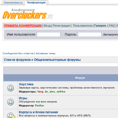
Overclockers.ru
Конференция
ПРАВИЛА КОНФЕРЕНЦИИ
|
Вход
|
Регистрация
|
Пользователи
|
Галерея
|
FAQ
|
Имя пользователя:
Пароль:
Автоматич
Сообщения без ответов
|
Активные темы
Список форумов
»
Общекомпьютерные форумы
Форум
Акустика
Звуковые карты, акустические системы, проблемы качественного звучания.
Модераторы:
Varg
,
4e_alex
,
zefirka
Игры
Обсуждение игр всех жанров.
Модератор:
ParKur
Корпуса и блоки питания
Все вопросы о компьютерных корпусах, БП и UPS (ИБП).