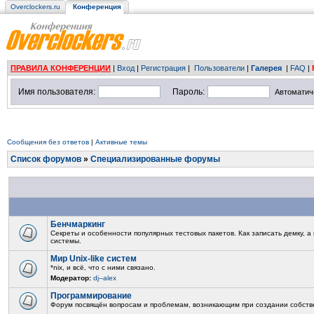
Overclockers.ru
Конференция
ПРАВИЛА КОНФЕРЕНЦИИ
|
Вход
|
Регистрация
|
Пользователи
|
Галерея
|
FAQ
|
Имя пользователя:
Пароль:
Автоматич
Сообщения без ответов
|
Активные темы
Список форумов
»
Специализированные форумы
Бенчмаркинг
Секреты и особенности популярных тестовых пакетов. Как записать демку, 
системы.
Мир Unix-like систем
*nix, и всё, что с ними связано.
Модератор:
dj--alex
Программирование
Форум посвящён вопросам и проблемам, возникающим при создании собств