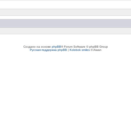
Создано на основе
phpBB
® Forum Software © phpBB Group
Русская поддержка phpBB
|
Kolobok smiles
© Aiwan