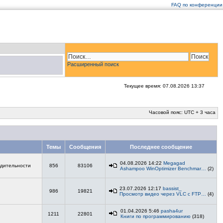
FAQ по конференции
Расширенный поиск
Текущее время: 07.08.2026 13:37
Часовой пояс: UTC + 3 часа
Темы
Сообщения
Последнее сообщение
04.08.2026 14:22
Megagad
одительности
856
83106
Ashampoo WinOptimizer Benchmar…
(2)
23.07.2026 12:17
bassist_
986
19821
Просмотр видео через VLC с FTP…
(4)
01.04.2026 5:46
pasha4ur
1211
22801
Книги по программированию
(318)