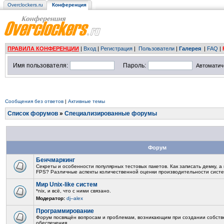
Overclockers.ru
Конференция
ПРАВИЛА КОНФЕРЕНЦИИ
|
Вход
|
Регистрация
|
Пользователи
|
Галерея
|
FAQ
|
Имя пользователя:
Пароль:
Автоматич
Сообщения без ответов
|
Активные темы
Список форумов
»
Специализированные форумы
Форум
Бенчмаркинг
Секреты и особенности популярных тестовых пакетов. Как записать демку, а
FPS? Различные аспекты количественной оценки производительности сист
Мир Unix-like систем
*nix, и всё, что с ними связано.
Модератор:
dj--alex
Программирование
Форум посвящён вопросам и проблемам, возникающим при создании собств
обеспечения.