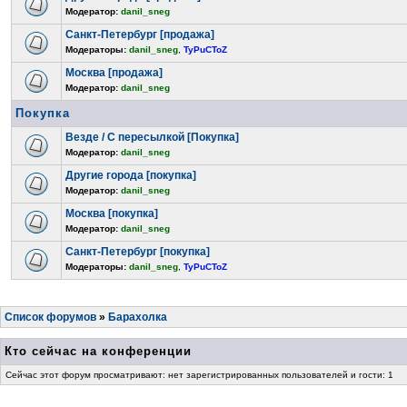
Модератор:
danil_sneg
Санкт-Петербург [продажа]
Модераторы:
danil_sneg
,
TyPuCToZ
Москва [продажа]
Модератор:
danil_sneg
Покупка
Везде / С пересылкой [Покупка]
Модератор:
danil_sneg
Другие города [покупка]
Модератор:
danil_sneg
Москва [покупка]
Модератор:
danil_sneg
Санкт-Петербург [покупка]
Модераторы:
danil_sneg
,
TyPuCToZ
Список форумов
»
Барахолка
Кто сейчас на конференции
Сейчас этот форум просматривают: нет зарегистрированных пользователей и гости: 1