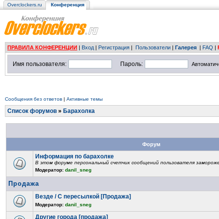
Overclockers.ru
Конференция
ПРАВИЛА КОНФЕРЕНЦИИ
|
Вход
|
Регистрация
|
Пользователи
|
Галерея
|
FAQ
|
Имя пользователя:
Пароль:
Автоматич
Сообщения без ответов
|
Активные темы
Список форумов
»
Барахолка
Форум
Информация по барахолке
В этом форуме персональный счетчик сообщений пользователя замороже
Модератор:
danil_sneg
Продажа
Везде / С пересылкой [Продажа]
Модератор:
danil_sneg
Другие города [продажа]