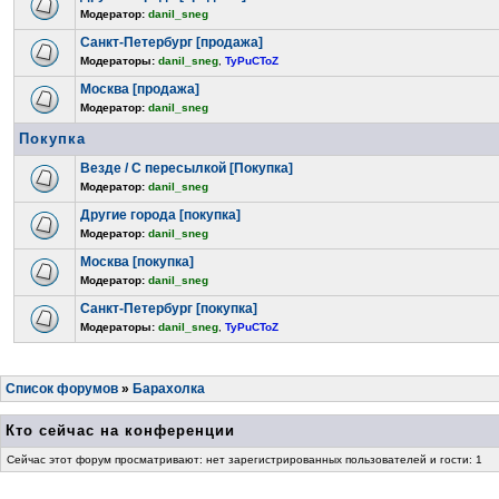
Модератор:
danil_sneg
Санкт-Петербург [продажа]
Модераторы:
danil_sneg
,
TyPuCToZ
Москва [продажа]
Модератор:
danil_sneg
Покупка
Везде / С пересылкой [Покупка]
Модератор:
danil_sneg
Другие города [покупка]
Модератор:
danil_sneg
Москва [покупка]
Модератор:
danil_sneg
Санкт-Петербург [покупка]
Модераторы:
danil_sneg
,
TyPuCToZ
Список форумов
»
Барахолка
Кто сейчас на конференции
Сейчас этот форум просматривают: нет зарегистрированных пользователей и гости: 1