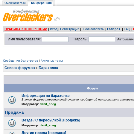
Overclockers.ru
Конференция
ПРАВИЛА КОНФЕРЕНЦИИ
|
Вход
|
Регистрация
|
Пользователи
|
Галерея
|
FAQ
|
Имя пользователя:
Пароль:
Автоматич
Сообщения без ответов
|
Активные темы
Список форумов
»
Барахолка
Форум
Информация по барахолке
В этом форуме персональный счетчик сообщений пользователя замороже
Модератор:
danil_sneg
Продажа
Везде / С пересылкой [Продажа]
Модератор:
danil_sneg
Другие города [продажа]