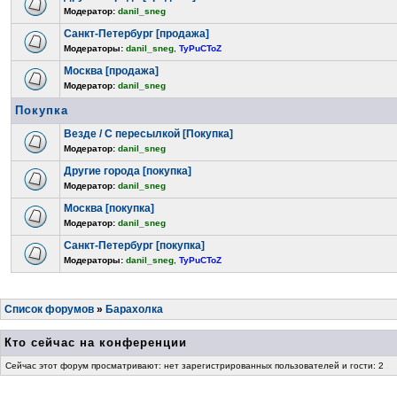
Модератор:
danil_sneg
Санкт-Петербург [продажа]
Модераторы:
danil_sneg
,
TyPuCToZ
Москва [продажа]
Модератор:
danil_sneg
Покупка
Везде / С пересылкой [Покупка]
Модератор:
danil_sneg
Другие города [покупка]
Модератор:
danil_sneg
Москва [покупка]
Модератор:
danil_sneg
Санкт-Петербург [покупка]
Модераторы:
danil_sneg
,
TyPuCToZ
Список форумов
»
Барахолка
Кто сейчас на конференции
Сейчас этот форум просматривают: нет зарегистрированных пользователей и гости: 2