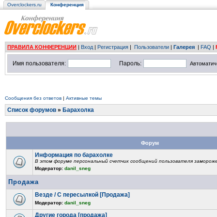
Overclockers.ru
Конференция
ПРАВИЛА КОНФЕРЕНЦИИ
|
Вход
|
Регистрация
|
Пользователи
|
Галерея
|
FAQ
|
Имя пользователя:
Пароль:
Автоматич
Сообщения без ответов
|
Активные темы
Список форумов
»
Барахолка
Форум
Информация по барахолке
В этом форуме персональный счетчик сообщений пользователя замороже
Модератор:
danil_sneg
Продажа
Везде / С пересылкой [Продажа]
Модератор:
danil_sneg
Другие города [продажа]