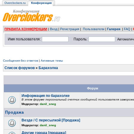
Overclockers.ru
Конференция
ПРАВИЛА КОНФЕРЕНЦИИ
|
Вход
|
Регистрация
|
Пользователи
|
Галерея
|
FAQ
|
Имя пользователя:
Пароль:
Автоматич
Сообщения без ответов
|
Активные темы
Список форумов
»
Барахолка
Форум
Информация по барахолке
В этом форуме персональный счетчик сообщений пользователя замороже
Модератор:
danil_sneg
Продажа
Везде / С пересылкой [Продажа]
Модератор:
danil_sneg
Другие города [продажа]