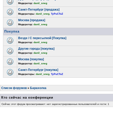
Модератор:
danil_sneg
Санкт-Петербург [продажа]
Модераторы:
danil_sneg
,
TyPuCToZ
Москва [продажа]
Модератор:
danil_sneg
Покупка
Везде / С пересылкой [Покупка]
Модератор:
danil_sneg
Другие города [покупка]
Модератор:
danil_sneg
Москва [покупка]
Модератор:
danil_sneg
Санкт-Петербург [покупка]
Модераторы:
danil_sneg
,
TyPuCToZ
Список форумов
»
Барахолка
Кто сейчас на конференции
Сейчас этот форум просматривают: нет зарегистрированных пользователей и гости: 1