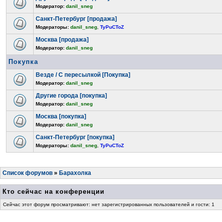
Модератор:
danil_sneg
Санкт-Петербург [продажа]
Модераторы:
danil_sneg
,
TyPuCToZ
Москва [продажа]
Модератор:
danil_sneg
Покупка
Везде / С пересылкой [Покупка]
Модератор:
danil_sneg
Другие города [покупка]
Модератор:
danil_sneg
Москва [покупка]
Модератор:
danil_sneg
Санкт-Петербург [покупка]
Модераторы:
danil_sneg
,
TyPuCToZ
Список форумов
»
Барахолка
Кто сейчас на конференции
Сейчас этот форум просматривают: нет зарегистрированных пользователей и гости: 1