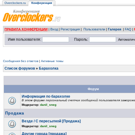
Overclockers.ru
Конференция
ПРАВИЛА КОНФЕРЕНЦИИ
|
Вход
|
Регистрация
|
Пользователи
|
Галерея
|
FAQ
|
Имя пользователя:
Пароль:
Автоматич
Сообщения без ответов
|
Активные темы
Список форумов
»
Барахолка
Форум
Информация по барахолке
В этом форуме персональный счетчик сообщений пользователя замороже
Модератор:
danil_sneg
Продажа
Везде / С пересылкой [Продажа]
Модератор:
danil_sneg
Другие города [продажа]