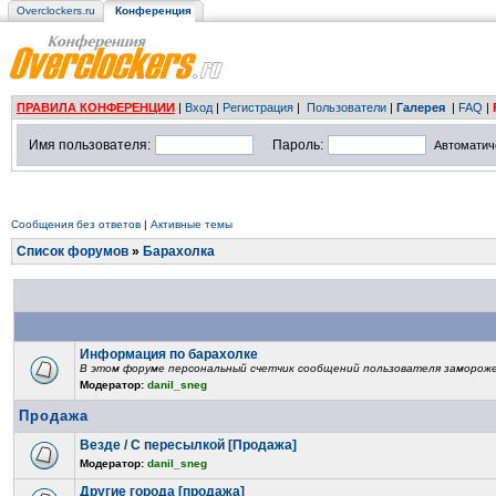
Overclockers.ru
Конференция
ПРАВИЛА КОНФЕРЕНЦИИ
|
Вход
|
Регистрация
|
Пользователи
|
Галерея
|
FAQ
|
Имя пользователя:
Пароль:
Автоматич
Сообщения без ответов
|
Активные темы
Список форумов
»
Барахолка
Информация по барахолке
В этом форуме персональный счетчик сообщений пользователя замороже
Модератор:
danil_sneg
Продажа
Везде / С пересылкой [Продажа]
Модератор:
danil_sneg
Другие города [продажа]