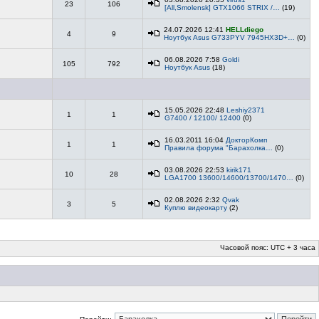
23
106
[All,Smolensk] GTX1066 STRIX /…
(19)
24.07.2026 12:41
HELLdiego
4
9
Ноутбук Asus G733PYV 7945HX3D+…
(0)
06.08.2026 7:58
Goldi
105
792
Ноутбук Asus
(18)
15.05.2026 22:48
Leshiy2371
1
1
G7400 / 12100/ 12400
(0)
16.03.2011 16:04
ДокторКомп
1
1
Правила форума "Барахолка…
(0)
03.08.2026 22:53
kirik171
10
28
LGA1700 13600/14600/13700/1470…
(0)
02.08.2026 2:32
Qvak
3
5
Куплю видеокарту
(2)
Часовой пояс: UTC + 3 часа