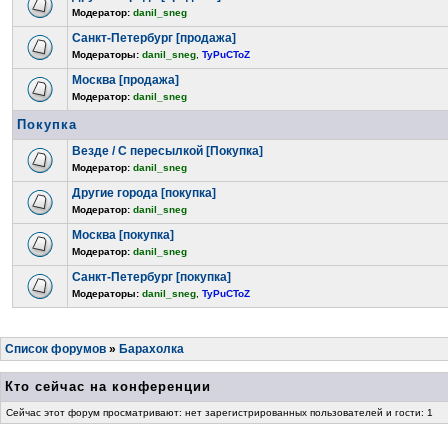
Модератор:
danil_sneg
Санкт-Петербург [продажа]
Модераторы:
danil_sneg
,
TyPuCToZ
Москва [продажа]
Модератор:
danil_sneg
Покупка
Везде / С пересылкой [Покупка]
Модератор:
danil_sneg
Другие города [покупка]
Модератор:
danil_sneg
Москва [покупка]
Модератор:
danil_sneg
Санкт-Петербург [покупка]
Модераторы:
danil_sneg
,
TyPuCToZ
Список форумов
»
Барахолка
Кто сейчас на конференции
Сейчас этот форум просматривают: нет зарегистрированных пользователей и гости: 1