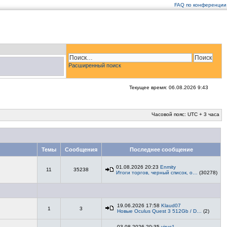
FAQ по конференции
Расширенный поиск
Текущее время: 06.08.2026 9:43
Часовой пояс: UTC + 3 часа
Темы
Сообщения
Последнее сообщение
01.08.2026 20:23
Enmity
11
35238
Итоги торгов, черный список, о…
(30278)
19.06.2026 17:58
Klaud07
1
3
Новые Oculus Quest 3 512Gb / D…
(2)
03.08.2026 20:35
virus1