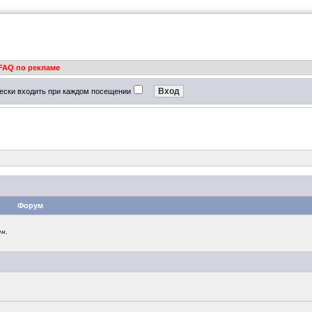
FAQ по рекламе
ески входить при каждом посещении
Форум
н.