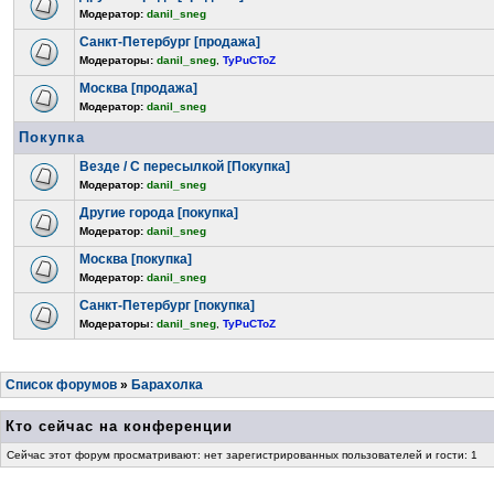
Модератор:
danil_sneg
Санкт-Петербург [продажа]
Модераторы:
danil_sneg
,
TyPuCToZ
Москва [продажа]
Модератор:
danil_sneg
Покупка
Везде / С пересылкой [Покупка]
Модератор:
danil_sneg
Другие города [покупка]
Модератор:
danil_sneg
Москва [покупка]
Модератор:
danil_sneg
Санкт-Петербург [покупка]
Модераторы:
danil_sneg
,
TyPuCToZ
Список форумов
»
Барахолка
Кто сейчас на конференции
Сейчас этот форум просматривают: нет зарегистрированных пользователей и гости: 1