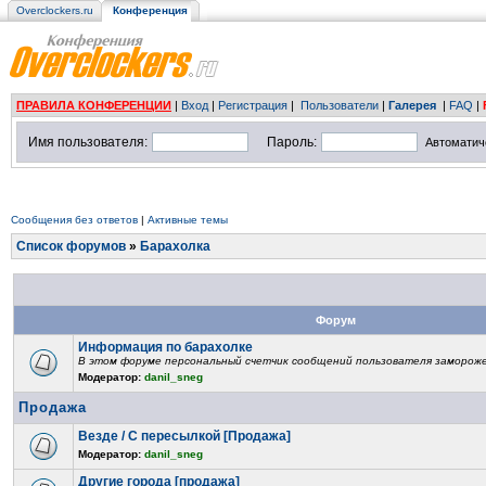
Overclockers.ru
Конференция
ПРАВИЛА КОНФЕРЕНЦИИ
|
Вход
|
Регистрация
|
Пользователи
|
Галерея
|
FAQ
|
Имя пользователя:
Пароль:
Автоматич
Сообщения без ответов
|
Активные темы
Список форумов
»
Барахолка
Форум
Информация по барахолке
В этом форуме персональный счетчик сообщений пользователя замороже
Модератор:
danil_sneg
Продажа
Везде / С пересылкой [Продажа]
Модератор:
danil_sneg
Другие города [продажа]