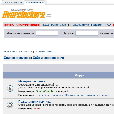
Overclockers.ru
Конференция
ПРАВИЛА КОНФЕРЕНЦИИ
|
Вход
|
Регистрация
|
Пользователи
|
Галерея
|
FAQ
|
Имя пользователя:
Пароль:
Автоматич
Сообщения без ответов
|
Активные темы
Список форумов
»
Сайт и конференция
Форум
Материалы сайта
Обсуждение материалов сайта.
Для участия требуется иметь не менее 20 сообщений.
Модераторы:
Sonic-Chainik
,
donnerjack
Подфорумы:
Обсуждение новостей
,
Обсуждение материалов из блогов
Пожелания и критика
Обсуждения общих вопросов по сайту, хорошие пожелания и здравая критик
Модератор:
Mech