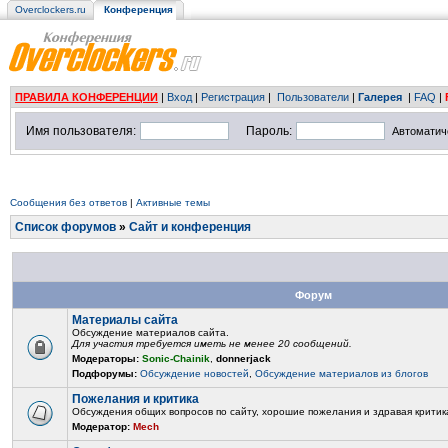
Overclockers.ru
Конференция
ПРАВИЛА КОНФЕРЕНЦИИ
|
Вход
|
Регистрация
|
Пользователи
|
Галерея
|
FAQ
|
Имя пользователя:
Пароль:
Автоматич
Сообщения без ответов
|
Активные темы
Список форумов
»
Сайт и конференция
Форум
Материалы сайта
Обсуждение материалов сайта.
Для участия требуется иметь не менее 20 сообщений.
Модераторы:
Sonic-Chainik
,
donnerjack
Подфорумы:
Обсуждение новостей
,
Обсуждение материалов из блогов
Пожелания и критика
Обсуждения общих вопросов по сайту, хорошие пожелания и здравая критик
Модератор:
Mech