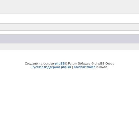
Создано на основе
phpBB
® Forum Software © phpBB Group
Русская поддержка phpBB
|
Kolobok smiles
© Aiwan