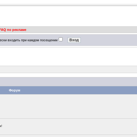
FAQ по рекламе
ески входить при каждом посещении
Форум
а!