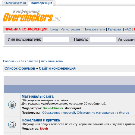
Overclockers.ru
Конференция
ПРАВИЛА КОНФЕРЕНЦИИ
|
Вход
|
Регистрация
|
Пользователи
|
Галерея
|
FAQ
|
Имя пользователя:
Пароль:
Автоматич
Сообщения без ответов
|
Активные темы
Список форумов
»
Сайт и конференция
Материалы сайта
Обсуждение материалов сайта.
Для участия требуется иметь не менее 20 сообщений.
Модераторы:
Sonic-Chainik
,
donnerjack
Подфорумы:
Обсуждение новостей
,
Обсуждение материалов из блогов
Пожелания и критика
Обсуждения общих вопросов по сайту, хорошие пожелания и здравая критик
Модератор:
Mech