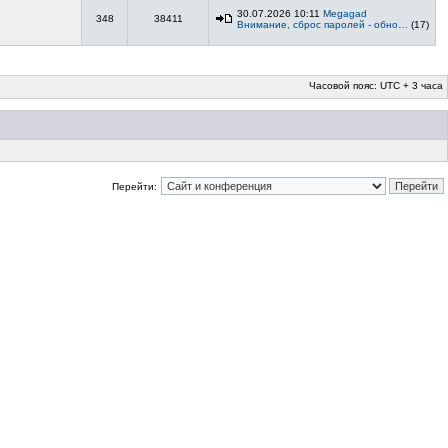
30.07.2026 10:11
Megagad
348
38411
Внимание, сброс паролей - обно…
(17)
Часовой пояс: UTC + 3 часа
Перейти: