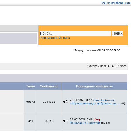
FAQ по конференции
Расширенный поиск
Текущее время: 08.08.2026 5:06
Часовой пояс: UTC + 3 часа
Темы
Сообщения
Последнее сообщение
23.11.2023 8:44
Overclockers.ru
66772
1544521
«Чёрная пятница» добралась до …
(0)
27.07.2026 6:49
Varg
361
20753
Пожелания и критика
(5363)