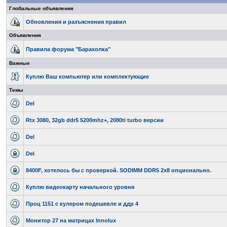
Глобальные объявления
Обновления и разъяснения правил
Объявления
Правила форума "Барахолка"
Важные
Куплю Ваш компьютер или комплектующие
Темы
Del
Rtx 3080, 32gb ddr5 5200mhz+, 2080ti turbo версии
Del
Del
8400F, хотелось бы с проверкой. SODIMM DDR5 2x8 опционально.
Куплю видеокарту начального уровня
Проц 1151 с кулером подешевле и ддр 4
Монитор 27 на матрицах Innolux