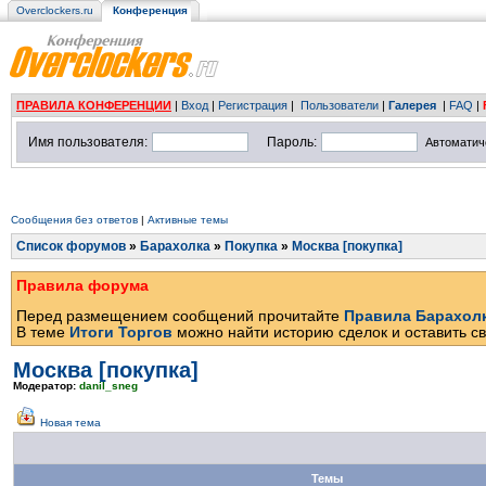
Overclockers.ru
Конференция
ПРАВИЛА КОНФЕРЕНЦИИ
|
Вход
|
Регистрация
|
Пользователи
|
Галерея
|
FAQ
|
Имя пользователя:
Пароль:
Автоматич
Сообщения без ответов
|
Активные темы
Список форумов
»
Барахолка
»
Покупка
»
Москва [покупка]
Правила форума
Перед размещением сообщений прочитайте
Правила Барахол
В теме
Итоги Торгов
можно найти историю сделок и оставить св
Москва [покупка]
Модератор:
danil_sneg
Новая тема
Темы