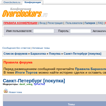
Overclockers.ru
Конференция
ПРАВИЛА КОНФЕРЕНЦИИ
|
Вход
|
Регистрация
|
Пользователи
|
Галерея
|
FAQ
|
Имя пользователя:
Пароль:
Автоматич
Сообщения без ответов
|
Активные темы
Список форумов
»
Барахолка
»
Покупка
»
Санкт-Петербург [покупка]
Правила форума
Перед размещением сообщений прочитайте
Правила Барахол
В теме
Итоги Торгов
можно найти историю сделок и оставить св
Санкт-Петербург [покупка]
Модераторы:
danil_sneg
,
TyPuCToZ
Новая тема
Темы