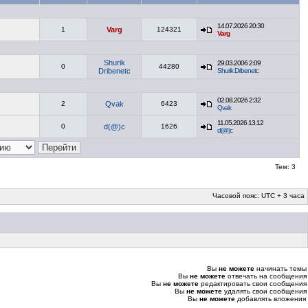
14.07.2026 20:30
1
Varg
124321
Varg
Shurik
29.03.2006 2:09
0
44280
Dribenetc
Shurik Dribenetc
02.08.2026 2:32
2
Qvak
6423
Qvak
11.05.2026 13:12
0
d(@)c
1626
d(@)c
Тем: 3
Часовой пояс: UTC + 3 часа
Вы
не можете
начинать темы
Вы
не можете
отвечать на сообщения
Вы
не можете
редактировать свои сообщения
Вы
не можете
удалять свои сообщения
Вы
не можете
добавлять вложения