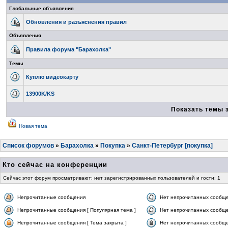
Глобальные объявления
Обновления и разъяснения правил
Объявления
Правила форума "Барахолка"
Темы
Куплю видеокарту
13900K/KS
Показать темы 
Новая тема
Список форумов
»
Барахолка
»
Покупка
»
Санкт-Петербург [покупка]
Кто сейчас на конференции
Сейчас этот форум просматривают: нет зарегистрированных пользователей и гости: 1
Непрочитанные сообщения
Нет непрочитанных сообщ
Непрочитанные сообщения [ Популярная тема ]
Нет непрочитанных сообще
Непрочитанные сообщения [ Тема закрыта ]
Нет непрочитанных сообщен