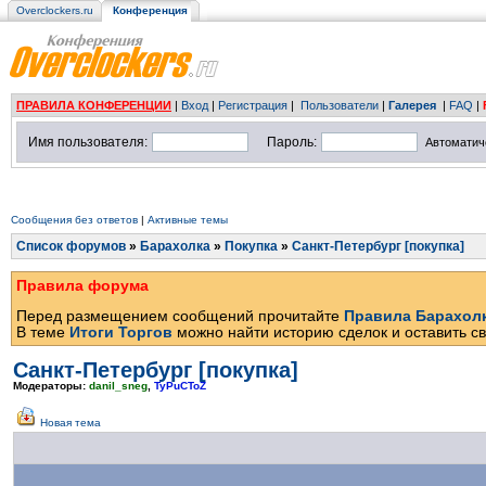
Overclockers.ru
Конференция
ПРАВИЛА КОНФЕРЕНЦИИ
|
Вход
|
Регистрация
|
Пользователи
|
Галерея
|
FAQ
|
Имя пользователя:
Пароль:
Автоматич
Сообщения без ответов
|
Активные темы
Список форумов
»
Барахолка
»
Покупка
»
Санкт-Петербург [покупка]
Правила форума
Перед размещением сообщений прочитайте
Правила Барахол
В теме
Итоги Торгов
можно найти историю сделок и оставить св
Санкт-Петербург [покупка]
Модераторы:
danil_sneg
,
TyPuCToZ
Новая тема