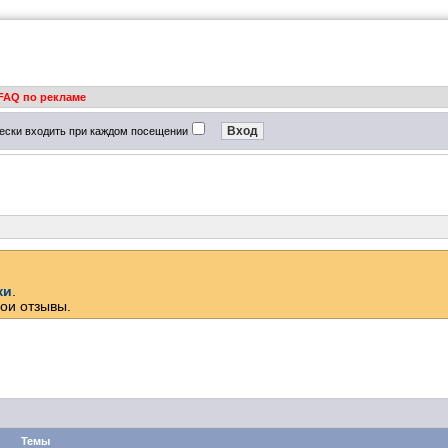
FAQ по рекламе
ески входить при каждом посещении
ки
.
ои отзывы.
Темы