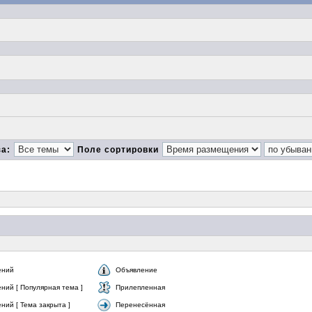
за:
Поле сортировки
ений
Объявление
ний [ Популярная тема ]
Прилепленная
ий [ Тема закрыта ]
Перенесённая