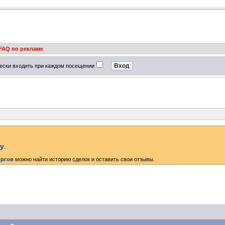
FAQ по рекламе
ески входить при каждом посещении
ку
.
оргов
можно найти историю сделок и оставить свои отзывы.