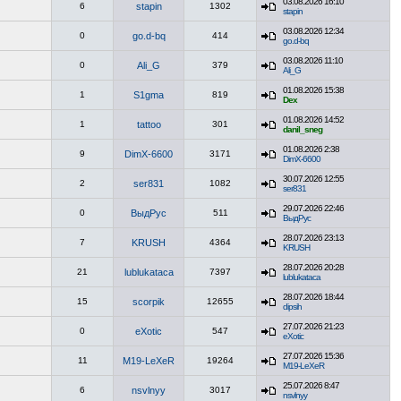
03.08.2026 16:10
6
stapin
1302
stapin
03.08.2026 12:34
0
go.d-bq
414
go.d-bq
03.08.2026 11:10
0
Ali_G
379
Ali_G
01.08.2026 15:38
1
S1gma
819
Dex
01.08.2026 14:52
1
tattoo
301
danil_sneg
01.08.2026 2:38
9
DimX-6600
3171
DimX-6600
30.07.2026 12:55
2
ser831
1082
ser831
29.07.2026 22:46
0
ВыдРус
511
ВыдРус
28.07.2026 23:13
7
KRUSH
4364
KRUSH
28.07.2026 20:28
21
lublukataca
7397
lublukataca
28.07.2026 18:44
15
scorpik
12655
dipsih
27.07.2026 21:23
0
eXotic
547
eXotic
27.07.2026 15:36
11
M19-LeXeR
19264
M19-LeXeR
25.07.2026 8:47
6
nsvlnyy
3017
nsvlnyy