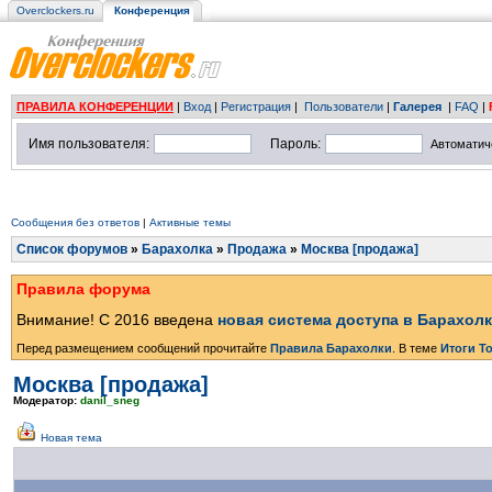
Overclockers.ru
Конференция
ПРАВИЛА КОНФЕРЕНЦИИ
|
Вход
|
Регистрация
|
Пользователи
|
Галерея
|
FAQ
|
Имя пользователя:
Пароль:
Автоматич
Сообщения без ответов
|
Активные темы
Список форумов
»
Барахолка
»
Продажа
»
Москва [продажа]
Правила форума
Внимание! С 2016 введена
новая система доступа в Барахол
Перед размещением сообщений прочитайте
Правила Барахолки
. В теме
Итоги Т
Москва [продажа]
Модератор:
danil_sneg
Новая тема