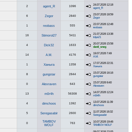
24.07.2026 12:18
2
agent_R
1096
agent_R
23.07.2026 18:59
6
Zegor
2840
Zegor
22.07.2026 12:48
1
reobass
555
reobass
21.07.2026 13:38
16
Stimorol27
5411
tolya21
20.07.2026 15:58
4
Dick32
1633
danil_sneg
19.07.2026 7:49
14
A.M.
4176
A.M.
17.07.2026 22:31
1
Ханыга
1358
Ханыга
15.07.2026 16:16
8
gungstar
2844
gungstar
15.07.2026 9:40
0
Alexraven
643
Alexraven
14.07.2026 12:24
13
m0r4h
56308
m0r4h
13.07.2026 11:39
4
dimchoos
1392
dimchoos
11.07.2026 16:32
5
Seregasabir
2600
Seregasabir
TAMBOV
10.07.2026 19:46
0
763
WOLF
TAMBOV WOLF
09.07.2026 22:05