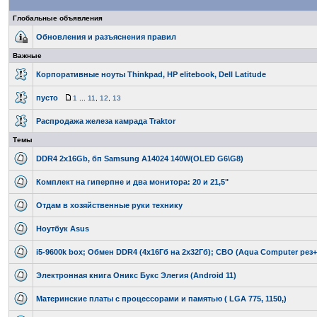
Глобальные объявления
Обновления и разъяснения правил
Важные
Корпоративные ноуты Thinkpad, HP elitebook, Dell Latitude
пусто
1
...
11
,
12
,
13
Распродажа железа камрада Traktor
Темы
DDR4 2x16Gb, бп Samsung A14024 140W(OLED G6\G8)
Комплект на гиперпне и два монитора: 20 и 21,5"
Отдам в хозяйственные руки технику
Ноутбук Asus
i5-9600k box; Обмен DDR4 (4х16Гб на 2х32Гб); СВО (Aqua Computer рез+
Электронная книга Оникс Букс Элегия (Android 11)
Материнские платы с процессорами и памятью ( LGA 775, 1150,)