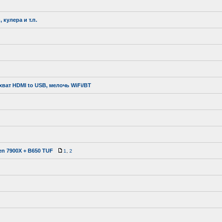
кулера и т.п.
хват HDMI to USB, мелочь WiFi/BT
en 7900X + B650 TUF
1
,
2