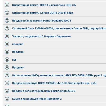
Оперативная память DDR-4 и несколько HDD 3.5
Оперативная память Corsair DDR4-2400 8Гбайт
Продаю планку памяти Patriot PVE248G320C8
Системный блок 13600kf+4070ti; два монитора Oled и FHD; роутер Mikro
Закрыто, нарушение п.1.6 правил барахолки.
продано
Продано
del
Продано
битые моники 144Гц, вентели, комплект АМ5, RTX 5060ti 16Gb, рули Log
Продам серверную DDR3 1333Mhz 4x16 ГБ Samsung 6.5 тыс. руб.
Продам после апгрейда пару комплектов 2011-3
Сумка для ноутбука Razer Battlefield 3