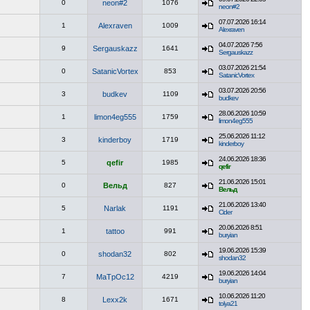
0
neon#2
1076
neon#2
07.07.2026 16:14
1
Alexraven
1009
Alexraven
04.07.2026 7:56
9
Sergauskazz
1641
Sergauskazz
03.07.2026 21:54
0
SatanicVortex
853
SatanicVortex
03.07.2026 20:56
3
budkev
1109
budkev
28.06.2026 10:59
1
limon4eg555
1759
limon4eg555
25.06.2026 11:12
3
kinderboy
1719
kinderboy
24.06.2026 18:36
5
qefir
1985
qefir
21.06.2026 15:01
0
Вельд
827
Вельд
21.06.2026 13:40
5
Narlak
1191
Cider
20.06.2026 8:51
1
tattoo
991
buryian
19.06.2026 15:39
0
shodan32
802
shodan32
19.06.2026 14:04
7
MaTpOc12
4219
buryian
10.06.2026 11:20
8
Lexx2k
1671
tolya21