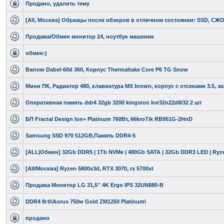
Продано, удалить тему
[All, Москва] Образцы после обзоров в отличном состоянии: SSD, СЖО, 
Продажа/Обмен монитор 24, ноутбук машеник
обмен:)
Barrow Dabel-60d 360, Корпус Thermaltake Core P6 TG Snow
Мини ПК, Радиатор 480, клавиатура MX brown, корпус с отсеками 3.5, за
Оперативная память ddr4 32gb 3200 kingston kvr32n22d8/32 2 шт
БП Fractal Design Ion+ Platinum 760Вт, MikroTik RB951G-2HnD
Samsung SSD 970 512GB,Память DDR4-5
[ALL|Обмен] 32Gb DDR5 | 1Tb NVMe | 480Gb SATA | 32Gb DDR3 LED | Ryz
[All/Москва] Ryzen 5800x3d, RTX 3070, rx 5700xt
Продажа Монитор LG 31,5'' 4K Ergo IPS 32UN880-B
DDR4 8гб\Aorus 750w Gold ZM1250 Platinum\
продано