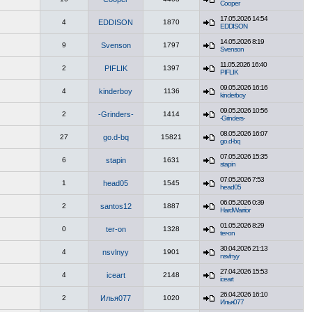
Cooper
17.05.2026 14:54
4
EDDISON
1870
EDDISON
14.05.2026 8:19
9
Svenson
1797
Svenson
11.05.2026 16:40
2
PIFLIK
1397
PIFLIK
09.05.2026 16:16
4
kinderboy
1136
kinderboy
09.05.2026 10:56
2
-Grinders-
1414
-Grinders-
08.05.2026 16:07
27
go.d-bq
15821
go.d-bq
07.05.2026 15:35
6
stapin
1631
stapin
07.05.2026 7:53
1
head05
1545
head05
06.05.2026 0:39
2
santos12
1887
HardWarrior
01.05.2026 8:29
0
ter-on
1328
ter-on
30.04.2026 21:13
4
nsvlnyy
1901
nsvlnyy
27.04.2026 15:53
4
iceart
2148
iceart
26.04.2026 16:10
2
Илья077
1020
Илья077