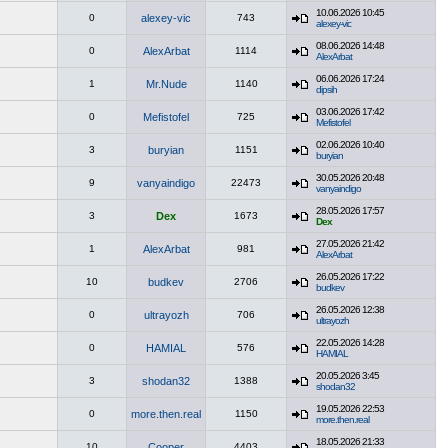
10.06.2026 10:45
0
alexey-vic
743
alexey-vic
08.06.2026 14:48
0
AlexArbat
1114
AlexArbat
06.06.2026 17:24
1
Mr.Nude
1140
dipsih
03.06.2026 17:42
0
Mefistofel
725
Mefistofel
02.06.2026 10:40
3
buryian
1151
buryian
30.05.2026 20:48
9
vanyaindigo
22473
vanyaindigo
28.05.2026 17:57
3
Dex
1673
Dex
27.05.2026 21:42
1
AlexArbat
981
AlexArbat
26.05.2026 17:22
10
budkev
2706
budkev
26.05.2026 12:38
0
ultrayozh
706
ultrayozh
22.05.2026 14:28
0
HAMIAL
576
HAMIAL
20.05.2026 3:45
3
shodan32
1388
shodan32
19.05.2026 22:53
0
more.then.real
1150
more.then.real
18.05.2026 21:33
10
Cooper
4403