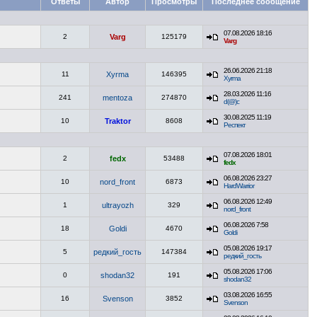
Ответы
Автор
Просмотры
Последнее сообщение
07.08.2026 18:16
2
Varg
125179
Varg
26.06.2026 21:18
11
Xyrma
146395
Xyrma
28.03.2026 11:16
241
mentoza
274870
d(@)c
30.08.2025 11:19
10
Traktor
8608
Респект
07.08.2026 18:01
2
fedx
53488
fedx
06.08.2026 23:27
10
nord_front
6873
HardWarrior
06.08.2026 12:49
1
ultrayozh
329
nord_front
06.08.2026 7:58
18
Goldi
4670
Goldi
05.08.2026 19:17
5
редкий_гость
147384
редкий_гость
05.08.2026 17:06
0
shodan32
191
shodan32
03.08.2026 16:55
16
Svenson
3852
Svenson