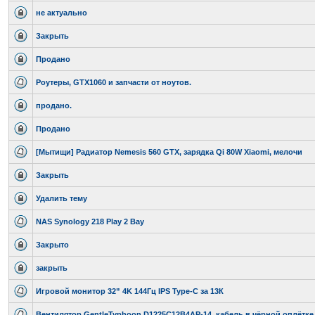
не актуально
Закрыть
Продано
Роутеры, GTX1060 и запчасти от ноутов.
продано.
Продано
[Мытищи] Радиатор Nemesis 560 GTX, зарядка Qi 80W Xiaomi, мелочи
Закрыть
Удалить тему
NAS Synology 218 Play 2 Bay
Закрыто
закрыть
Игровой монитор 32” 4K 144Гц IPS Type-C за 13К
Вентилятор GentleTyphoon D1225C12B4AP-14, кабель в чёрной оплётке 2x