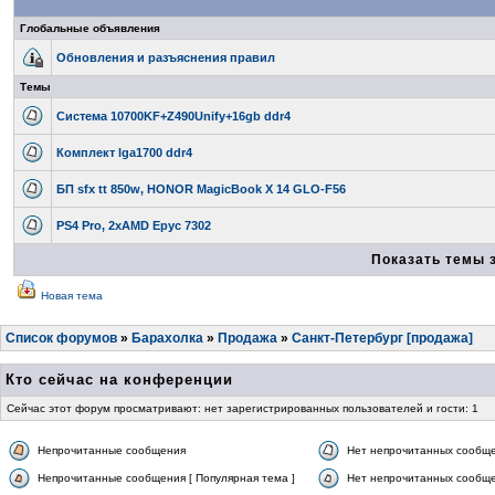
Глобальные объявления
Обновления и разъяснения правил
Темы
Система 10700KF+Z490Unify+16gb ddr4
Комплект lga1700 ddr4
БП sfx tt 850w, HONOR MagicBook X 14 GLO-F56
PS4 Pro, 2xAMD Epyc 7302
Показать темы 
Новая тема
Список форумов
»
Барахолка
»
Продажа
»
Санкт-Петербург [продажа]
Кто сейчас на конференции
Сейчас этот форум просматривают: нет зарегистрированных пользователей и гости: 1
Непрочитанные сообщения
Нет непрочитанных сообщ
Непрочитанные сообщения [ Популярная тема ]
Нет непрочитанных сообще