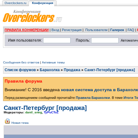
Overclockers.ru
Конференция
ПРАВИЛА КОНФЕРЕНЦИИ
|
Вход
|
Регистрация
|
Пользователи
|
Галерея
|
FAQ
|
Имя пользователя:
Пароль:
Автоматич
Сообщения без ответов
|
Активные темы
Список форумов
»
Барахолка
»
Продажа
»
Санкт-Петербург [продажа]
Правила форума
Внимание! С 2016 введена
новая система доступа в Барахол
Перед размещением сообщений прочитайте
Правила Барахолки
. В теме
Итоги Т
Санкт-Петербург [продажа]
Модераторы:
danil_sneg
,
TyPuCToZ
Новая тема