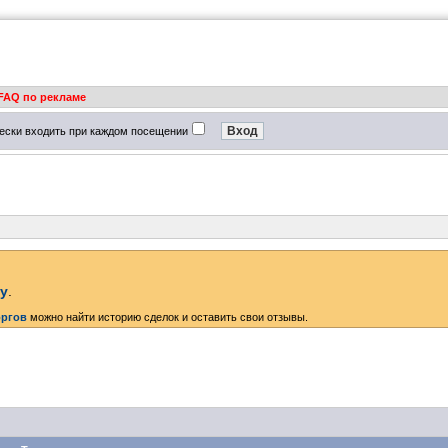
FAQ по рекламе
ески входить при каждом посещении
ку
.
оргов
можно найти историю сделок и оставить свои отзывы.