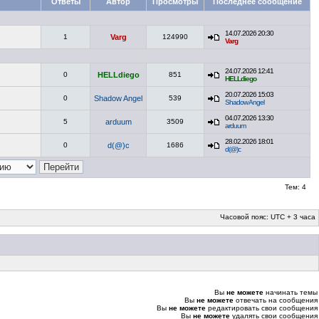
Ответы
Автор
Просмотры
Последнее сообщение
14.07.2026 20:30
1
Varg
124990
Varg
24.07.2026 12:41
0
HELLdiego
851
HELLdiego
20.07.2026 15:03
0
Shadow Angel
539
Shadow Angel
04.07.2026 13:30
5
arduum
3509
arduum
28.02.2026 18:01
0
d(@)c
1686
d(@)c
Тем: 4
Часовой пояс: UTC + 3 часа
Вы
не можете
начинать темы
Вы
не можете
отвечать на сообщения
Вы
не можете
редактировать свои сообщения
Вы
не можете
удалять свои сообщения