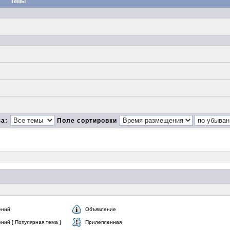
Темы
за:
Поле сортировки
ений
Объявление
ний [ Популярная тема ]
Прилепленная