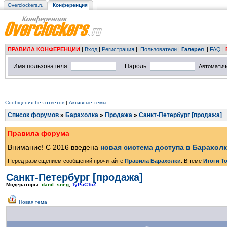
Overclockers.ru
Конференция
ПРАВИЛА КОНФЕРЕНЦИИ
|
Вход
|
Регистрация
|
Пользователи
|
Галерея
|
FAQ
|
Имя пользователя:
Пароль:
Автоматич
Сообщения без ответов
|
Активные темы
Список форумов
»
Барахолка
»
Продажа
»
Санкт-Петербург [продажа]
Правила форума
Внимание! С 2016 введена
новая система доступа в Барахол
Перед размещением сообщений прочитайте
Правила Барахолки
. В теме
Итоги Т
Санкт-Петербург [продажа]
Модераторы:
danil_sneg
,
TyPuCToZ
Новая тема