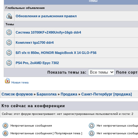
Темы
Глобальные объявления
Обновления и разъяснения правил
Темы
Система 10700KF+Z490Unify+16gb ddr4
Комплект lga1700 ddr4
БП sfx tt 850w, HONOR MagicBook X 14 GLO-F56
PS4 Pro, 2xAMD Epyc 7302
Показать темы за:
Поле сорт
Новая тема
Список форумов
»
Барахолка
»
Продажа
»
Санкт-Петербург [продажа]
Кто сейчас на конференции
Сейчас этот форум просматривают: нет зарегистрированных пользователей и гости: 2
Непрочитанные сообщения
Нет непрочитанных сообщ
Непрочитанные сообщения [ Популярная тема ]
Нет непрочитанных сообще