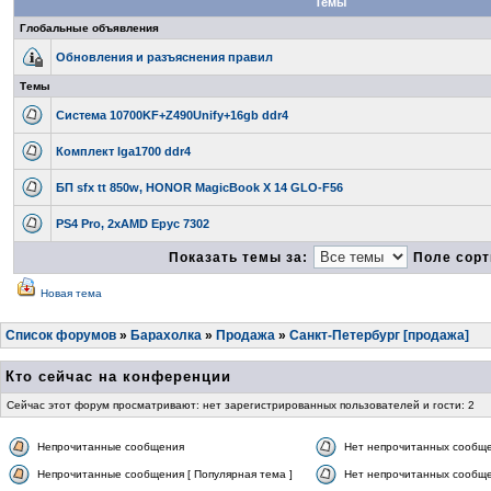
Темы
Глобальные объявления
Обновления и разъяснения правил
Темы
Система 10700KF+Z490Unify+16gb ddr4
Комплект lga1700 ddr4
БП sfx tt 850w, HONOR MagicBook X 14 GLO-F56
PS4 Pro, 2xAMD Epyc 7302
Показать темы за:
Поле сорт
Новая тема
Список форумов
»
Барахолка
»
Продажа
»
Санкт-Петербург [продажа]
Кто сейчас на конференции
Сейчас этот форум просматривают: нет зарегистрированных пользователей и гости: 2
Непрочитанные сообщения
Нет непрочитанных сообщ
Непрочитанные сообщения [ Популярная тема ]
Нет непрочитанных сообще