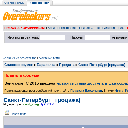
Overclockers.ru
Конференция
ПРАВИЛА КОНФЕРЕНЦИИ
|
Вход
|
Регистрация
|
Пользователи
|
Галерея
|
FAQ
|
Имя пользователя:
Пароль:
Автоматич
Сообщения без ответов
|
Активные темы
Список форумов
»
Барахолка
»
Продажа
»
Санкт-Петербург [продажа]
Правила форума
Внимание! С 2016 введена
новая система доступа в Барахол
Перед размещением сообщений прочитайте
Правила Барахолки
. В теме
Итоги Т
Санкт-Петербург [продажа]
Модераторы:
danil_sneg
,
TyPuCToZ
Новая тема