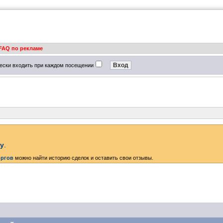
FAQ по рекламе
ески входить при каждом посещении
ку
.
оргов
можно найти историю сделок и оставить свои отзывы.