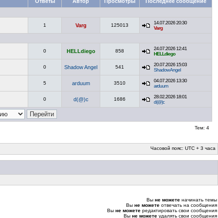
Ответы
Автор
Просмотры
Последнее сообщение
14.07.2026 20:30
1
Varg
125013
Varg
24.07.2026 12:41
0
HELLdiego
858
HELLdiego
20.07.2026 15:03
0
Shadow Angel
541
Shadow Angel
04.07.2026 13:30
5
arduum
3510
arduum
28.02.2026 18:01
0
d(@)c
1686
d(@)c
Тем: 4
Часовой пояс: UTC + 3 часа
Вы
не можете
начинать темы
Вы
не можете
отвечать на сообщения
Вы
не можете
редактировать свои сообщения
Вы
не можете
удалять свои сообщения