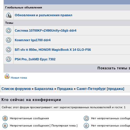
Глобальные объявления
Обновления и разъяснения правил
Темы
Система 10700KF+Z490Unify+16gb ddr4
Комплект lga1700 ddr4
БП sfx tt 850w, HONOR MagicBook X 14 GLO-F56
PS4 Pro, 2xAMD Epyc 7302
Показать темы 
Новая тема
Список форумов
»
Барахолка
»
Продажа
»
Санкт-Петербург [продажа]
Кто сейчас на конференции
Сейчас этот форум просматривают: нет зарегистрированных пользователей и гости: 1
Непрочитанные сообщения
Нет непрочитанных сообщ
Непрочитанные сообщения [ Популярная тема ]
Нет непрочитанных сообще