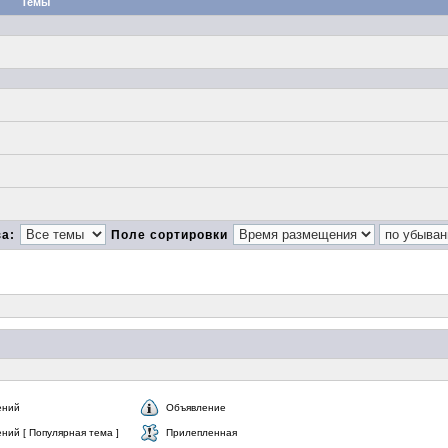
Темы
за:
Поле сортировки
ений
Объявление
ний [ Популярная тема ]
Прилепленная