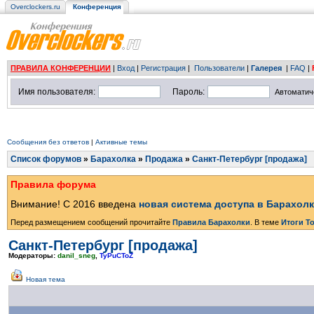
Overclockers.ru
Конференция
ПРАВИЛА КОНФЕРЕНЦИИ
|
Вход
|
Регистрация
|
Пользователи
|
Галерея
|
FAQ
|
Имя пользователя:
Пароль:
Автоматич
Сообщения без ответов
|
Активные темы
Список форумов
»
Барахолка
»
Продажа
»
Санкт-Петербург [продажа]
Правила форума
Внимание! С 2016 введена
новая система доступа в Барахол
Перед размещением сообщений прочитайте
Правила Барахолки
. В теме
Итоги Т
Санкт-Петербург [продажа]
Модераторы:
danil_sneg
,
TyPuCToZ
Новая тема