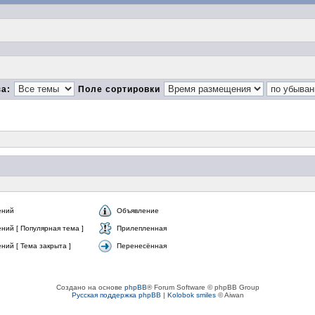
за:
Поле сортировки
ений
Объявление
ний [ Популярная тема ]
Прилепленная
ий [ Тема закрыта ]
Перенесённая
Создано на основе
phpBB
® Forum Software © phpBB Group
Русская поддержка phpBB
|
Kolobok smiles
© Aiwan