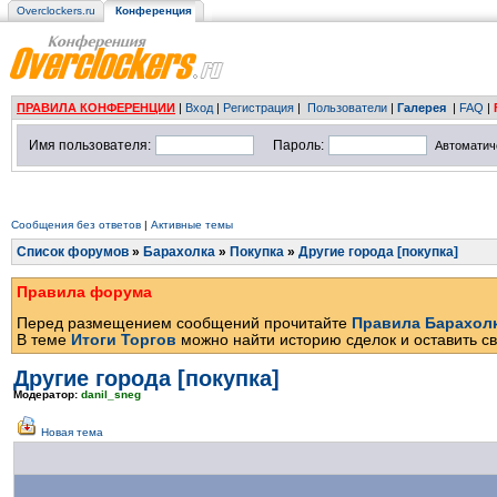
Overclockers.ru
Конференция
ПРАВИЛА КОНФЕРЕНЦИИ
|
Вход
|
Регистрация
|
Пользователи
|
Галерея
|
FAQ
|
Имя пользователя:
Пароль:
Автоматич
Сообщения без ответов
|
Активные темы
Список форумов
»
Барахолка
»
Покупка
»
Другие города [покупка]
Правила форума
Перед размещением сообщений прочитайте
Правила Барахол
В теме
Итоги Торгов
можно найти историю сделок и оставить св
Другие города [покупка]
Модератор:
danil_sneg
Новая тема