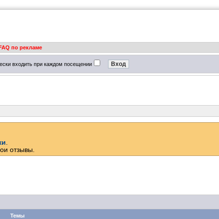
FAQ по рекламе
ески входить при каждом посещении
ки
.
ои отзывы.
Темы