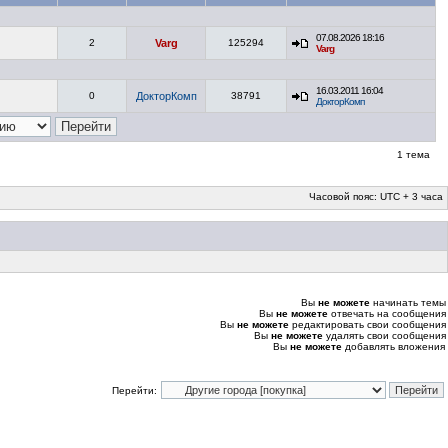
07.08.2026 18:16
2
Varg
125294
Varg
16.03.2011 16:04
0
ДокторКомп
38791
ДокторКомп
1 тема
Часовой пояс: UTC + 3 часа
Вы
не можете
начинать темы
Вы
не можете
отвечать на сообщения
Вы
не можете
редактировать свои сообщения
Вы
не можете
удалять свои сообщения
Вы
не можете
добавлять вложения
Перейти: