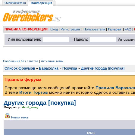
Overclockers.ru
Конференция
ПРАВИЛА КОНФЕРЕНЦИИ
|
Вход
|
Регистрация
|
Пользователи
|
Галерея
|
FAQ
|
Имя пользователя:
Пароль:
Автоматич
Сообщения без ответов
|
Активные темы
Список форумов
»
Барахолка
»
Покупка
»
Другие города [покупка]
Правила форума
Перед размещением сообщений прочитайте
Правила Барахол
В теме
Итоги Торгов
можно найти историю сделок и оставить св
Другие города [покупка]
Модератор:
danil_sneg
Новая тема
Темы