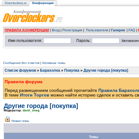
Overclockers.ru
Конференция
ПРАВИЛА КОНФЕРЕНЦИИ
|
Вход
|
Регистрация
|
Пользователи
|
Галерея
|
FAQ
|
Имя пользователя:
Пароль:
Автоматич
Сообщения без ответов
|
Активные темы
Список форумов
»
Барахолка
»
Покупка
»
Другие города [покупка]
Правила форума
Перед размещением сообщений прочитайте
Правила Барахол
В теме
Итоги Торгов
можно найти историю сделок и оставить св
Другие города [покупка]
Модератор:
danil_sneg
Новая тема
Темы