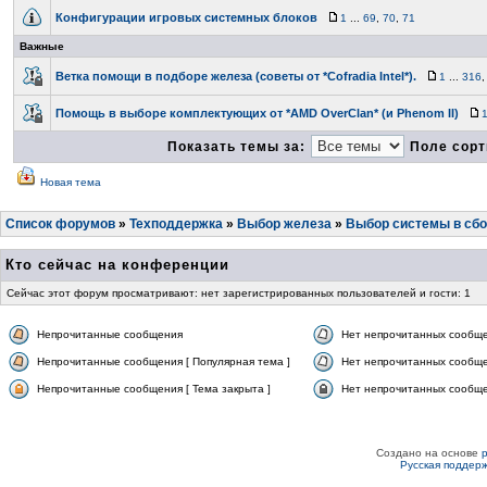
Конфигурации игровых системных блоков
1
...
69
,
70
,
71
Важные
Ветка помощи в подборе железа (советы от *Cofradia Intel*).
1
...
316
Помощь в выборе комплектующих от *AMD OverClan* (и Phenom II)
Показать темы за:
Поле сорт
Новая тема
Список форумов
»
Техподдержка
»
Выбор железа
»
Выбор системы в сб
Кто сейчас на конференции
Сейчас этот форум просматривают: нет зарегистрированных пользователей и гости: 1
Непрочитанные сообщения
Нет непрочитанных сообщ
Непрочитанные сообщения [ Популярная тема ]
Нет непрочитанных сообще
Непрочитанные сообщения [ Тема закрыта ]
Нет непрочитанных сообщен
Создано на основе
Русская поддер