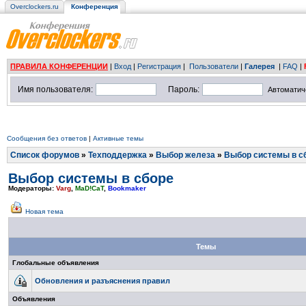
Overclockers.ru
Конференция
ПРАВИЛА КОНФЕРЕНЦИИ
|
Вход
|
Регистрация
|
Пользователи
|
Галерея
|
FAQ
|
Имя пользователя:
Пароль:
Автоматич
Сообщения без ответов
|
Активные темы
Список форумов
»
Техподдержка
»
Выбор железа
»
Выбор системы в с
Выбор системы в сборе
Модераторы:
Varg
,
MaD!CaT
,
Bookmaker
Новая тема
Темы
Глобальные объявления
Обновления и разъяснения правил
Объявления