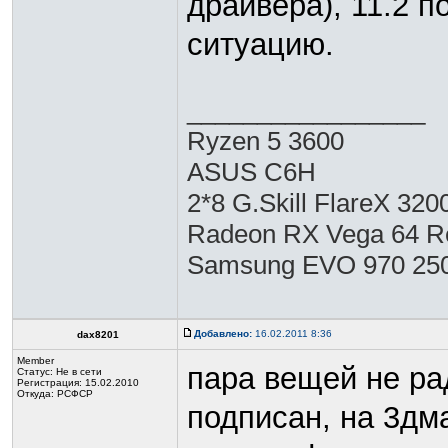
драйвера), 11.2 п
ситуацию.
_________________
Ryzen 5 3600
ASUS C6H
2*8 G.Skill FlareX 3
Radeon RX Vega 64 Re
Samsung EVO 970 25
Добавлено:
16.02.2011 8:36
dax8201
Member
пара вещей не ра
Статус:
Не в сети
Регистрация: 15.02.2010
Откуда: РСФСР
подписан, на 3дма