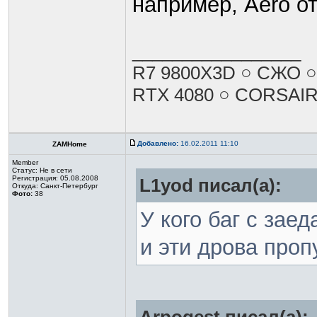
например, Aero от
_________________
R7 9800X3D ○ СЖО 
RTX 4080 ○ CORSAIR
Добавлено:
16.02.2011 11:10
ZAMHome
Member
Статус:
Не в сети
Регистрация: 05.08.2008
L1yod писал(а):
Откуда: Санкт-Петербург
Фото:
38
У кого баг с зае
и эти дрова проп