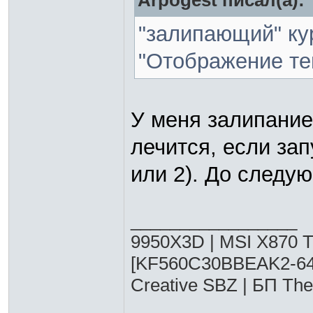
Arpogest писал(а):
"залипающий" ку
"Отображение те
У меня залипание 
лечится, если зап
или 2). До следу
_________________
9950X3D | MSI X870
[KF560C30BBEAK2-64
Creative SBZ | БП Th