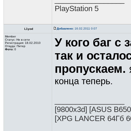
PlayStation 5
Добавлено:
16.02.2011 0:07
L1yod
Member
У кого баг с
Статус:
Не в сети
Регистрация: 18.02.2010
Откуда: Питер
Фото:
0
так и остало
пропускаем.
конца теперь.
_________________
[9800x3d] [ASUS B65
[XPG LANCER 64Гб 6