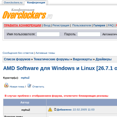
Overclockers.ru
Конференция
ПРАВИЛА КОНФЕРЕНЦИИ
|
Вход
|
Регистрация
|
Пользователи
|
Галерея
|
FAQ
|
Имя пользователя:
Пароль:
Автоматич
Сообщения без ответов
|
Активные темы
Список форумов
»
Тематические форумы
»
Видеокарты
»
Драйверы
AMD Software для Windows и Linux [26.7.1 
Куратор(ы):
mphuZ
Новая тема
/
Ответить
В случае проблем с отображением форума, отключите блокировщик рекламы
Автор
Добавлено:
22.02.2005 11:03
mphuZ
Куратор темы