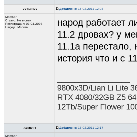
Добавлено:
16.02.2011 12:03
xxToaDxx
Member
народ работает л
Статус:
Не в сети
Регистрация: 03.04.2008
Откуда: Москва
11.2 дровах? у ме
11.1а перестало, 
история что и с 1
_________________
9800x3D/Lian Li Lit
RTX 4080/32GB Z5 640
12Tb/Super Flower 1
Добавлено:
16.02.2011 12:17
dax8201
Member