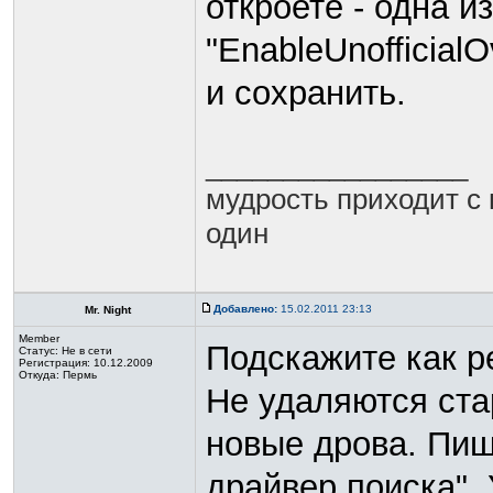
откроете - одна и
"EnableUnofficialO
и сохранить.
_________________
мудрость приходит с 
один
Добавлено:
15.02.2011 23:13
Mr. Night
Member
Подскажите как р
Статус:
Не в сети
Регистрация: 10.12.2009
Откуда: Пермь
Не удаляются ста
новые дрова. Пиш
драйвер поиска".