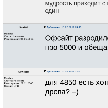
мудрость приходит с 
один
Добавлено:
15.02.2011 23:45
San104
Member
Офсайт разродилс
Статус:
Не в сети
Регистрация: 04.05.2004
про 5000 и обещаю
Добавлено:
16.02.2011 0:05
SkylineD
Member
для 4850 есть хот
Статус:
Не в сети
Регистрация: 21.11.2006
Откуда: SPB
дрова? =)
_________________