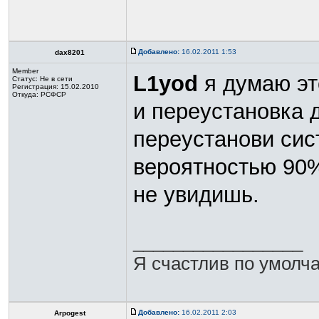
Добавлено:
16.02.2011 1:53
dax8201
Member
L1yod
я думаю это
Статус:
Не в сети
Регистрация: 15.02.2010
Откуда: РСФСР
и переустановка д
переустанови сис
вероятностью 90%
не увидишь.
_________________
Я счастлив по умолча
Добавлено:
16.02.2011 2:03
Arpogest