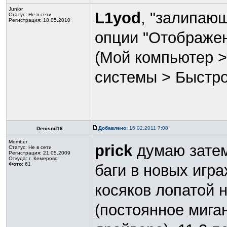
Junior
L1yod
, "залипаю
Статус:
Не в сети
Регистрация: 18.05.2010
опции "Отображен
(Мой компьютер >
системы > Быстр
Добавлено:
16.02.2011 7:08
Denisnd16
Member
prick
думаю затем
Статус:
Не в сети
Регистрация: 21.05.2009
Откуда: г. Кемерово
Фото:
61
баги в новых игра
косяков лопатой н
(постоянное мига