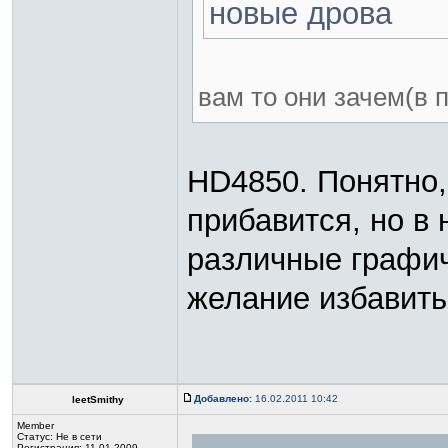
новые дрова
вам то они зачем(в 
HD4850. Понятно,
прибавится, но в
различные графич
желание избавить
Добавлено:
16.02.2011 10:42
leetSmithy
Member
Статус:
Не в сети
Регистрация: 11.01.2009