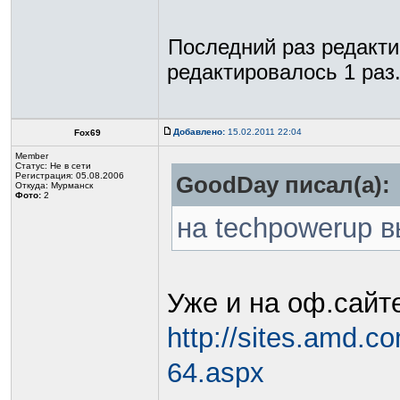
Последний раз редакт
редактировалось 1 раз
Добавлено:
15.02.2011 22:04
Fox69
Member
Статус:
Не в сети
Регистрация: 05.08.2006
GoodDay писал(а):
Откуда: Мурманск
Фото:
2
на techpowerup 
Уже и на оф.сайт
http://sites.amd.c
64.aspx