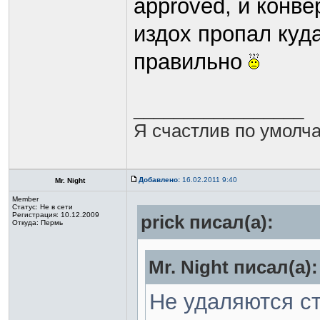
approved, и конв
издох пропал куда
правильно
_________________
Я счастлив по умолча
Добавлено:
16.02.2011 9:40
Mr. Night
Member
Статус:
Не в сети
Регистрация: 10.12.2009
prick писал(а):
Откуда: Пермь
Mr. Night писал(а):
Не удаляются ст