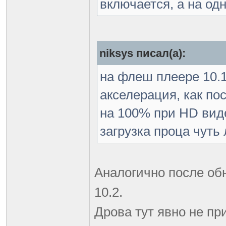
включается, а на од
niksys писал(а):
на флеш плеере 10.1
акселерация, как по
на 100% при HD вид
загрузка проца чуть 
Аналогично после об
10.2.
Дрова тут явно не п