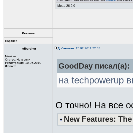
Mesa 26.2.0
Реклама
Партнер
Добавлено:
15.02.2011 22:03
cibershot
Member
Статус:
Не в сети
Регистрация: 10.06.2010
GoodDay писал(а):
Фото:
5
на techpowerup 
О точно! На все о
New Features: The