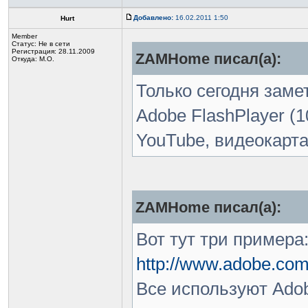
Добавлено:
16.02.2011 1:50
Hurt
Member
Статус:
Не в сети
Регистрация: 28.11.2009
ZAMHome писал(а):
Откуда: М.О.
Только сегодня заме
Adobe FlashPlayer (1
YouTube, видеокарт
ZAMHome писал(а):
Вот тут три примера
http://www.adobe.com/
Все используют Adob