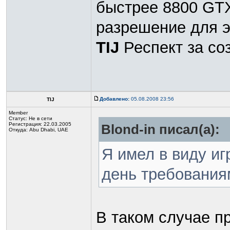
быстрее 8800 GTX
разрешение для эт
TIJ
Респект за с
Добавлено:
05.08.2008 23:56
TIJ
Member
Статус:
Не в сети
Регистрация: 22.03.2005
Blond-in писал(а):
Откуда: Abu Dhabi, UAE
Я имел в виду и
день требования
В таком случае п