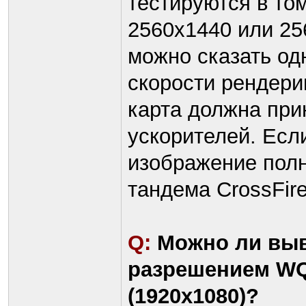
тестируются в то
2560x1440 или 25
можно сказать од
скорости рендери
карта должна при
ускорителей. Есл
изображение полн
тандема CrossFire
Q:
Можно ли выв
разрешением WQ
(1920х1080)?