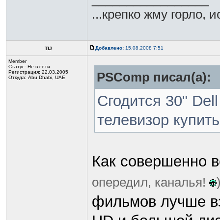
...крепко жму горло, 
Добавлено:
15.08.2008 7:51
TIJ
Member
Статус:
Не в сети
Регистрация: 22.03.2005
PSComp писал(а):
Откуда: Abu Dhabi, UAE
Сгодится 30" Del
телевизор купит
Как совершенно 
опередил, каналья!
фильмов лучше вз