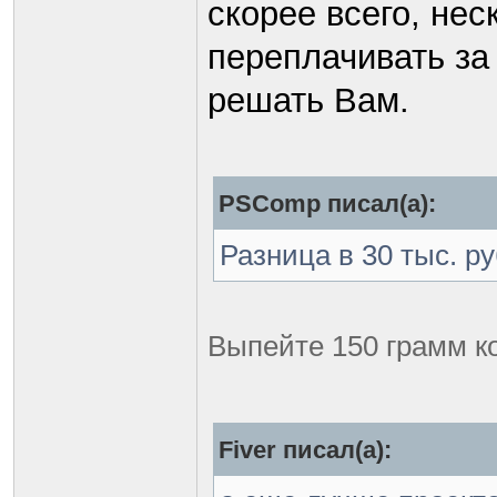
скорее всего, нес
переплачивать за 
решать Вам.
PSComp писал(а):
Разница в 30 тыс. ру
Выпейте 150 грамм ко
Fiver писал(а):