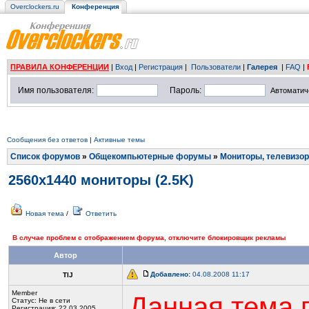
Overclockers.ru
Конференция
ПРАВИЛА КОНФЕРЕНЦИИ
|
Вход
|
Регистрация
|
Пользователи
|
Галерея
|
FAQ
|
Имя пользователя:
Пароль:
Автоматич
Сообщения без ответов
|
Активные темы
Список форумов
»
Общекомпьютерные форумы
»
Мониторы, телевизор
2560x1440 мониторы (2.5K)
Новая тема
/
Ответить
В случае проблем с отображением форума, отключите блокировщик рекламы
Автор
Добавлено:
04.08.2008 11:17
TIJ
Member
Данная тема 
Статус:
Не в сети
Регистрация: 22.03.2005