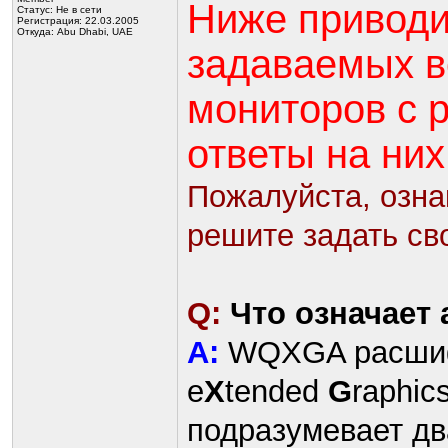
Ниже приводи
Статус:
Не в сети
Регистрация: 22.03.2005
Откуда: Abu Dhabi, UAE
задаваемых в
мониторов с
ответы на них
Пожалуйста, озна
решите задать св
Q:
Что означает
A:
WQXGA расшиф
e
X
tended
G
raphic
подразумевает дв