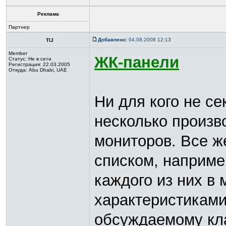
Реклама
Партнер
Добавлено:
04.08.2008 12:13
TIJ
Member
ЖК-панели
Статус:
Не в сети
Регистрация: 22.03.2005
Откуда: Abu Dhabi, UAE
Ни для кого не се
несколько произв
мониторов. Все ж
списком, наприм
каждого из них в
характеристикам
обсуждаемому кла