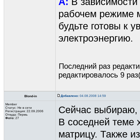
A:
В зависимости 
рабочем режиме мо
будьте готовы к у
электроэнергию.
Последний раз редакт
редактировалось 9 раз(
Добавлено:
04.08.2008 14:59
Blond-in
Member
Сейчас выбираю, 
Статус:
Не в сети
Регистрация: 22.09.2006
Откуда: Пермь
Фото:
27
В соседней теме 
матрицу. Также из