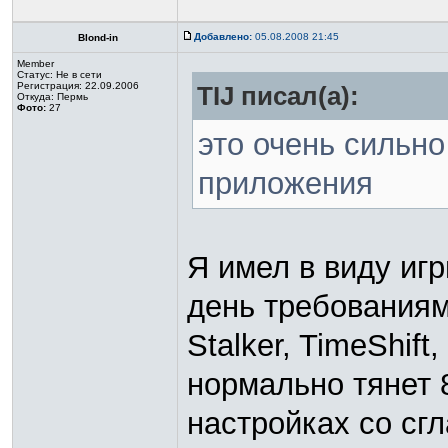
Добавлено:
05.08.2008 21:45
Blond-in
Member
Статус:
Не в сети
Регистрация: 22.09.2006
TIJ писал(а):
Откуда: Пермь
Фото:
27
это очень сильно
приложения
Я имел в виду иг
день требованиями
Stalker, TimeShift
нормально тянет 
настройках со сг