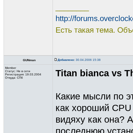
________
http://forums.overcloc
Есть такая тема. Объ
Добавлено:
30.04.2006 15:38
GUNman
Member
Titan bianca vs 
Статус:
Не в сети
Регистрация: 19.03.2004
Откуда: СПб
Какие мысли по э
как хороший CPU к
видяху как она? А
последнюю устано