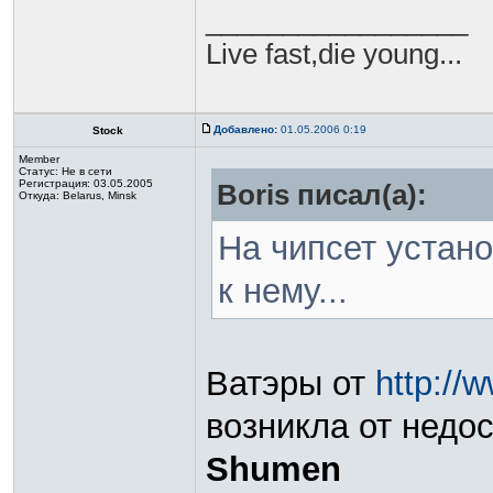
_________________
Live fast,die young...
Добавлено:
01.05.2006 0:19
Stock
Member
Статус:
Не в сети
Регистрация: 03.05.2005
Boris писал(а):
Откуда: Belarus, Minsk
На чипсет устано
к нему...
Ватэры от
http://
возникла от недо
Shumen