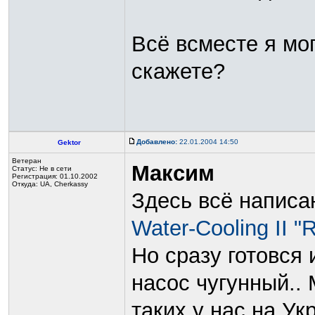
Всё всместе я мог
скажете?
Добавлено:
22.01.2004 14:50
Gektor
Ветеран
Максим
Статус:
Не в сети
Регистрация: 01.10.2002
Откуда: UA, Cherkassy
Здесь всё написа
Water-Cooling II "
Но сразу готовся 
насос чугунный.. 
таких у нас на Ук