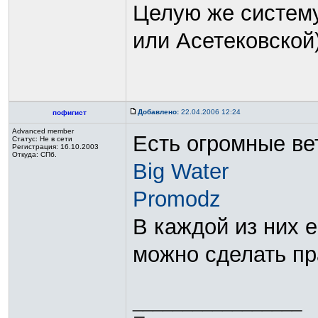
Целую же систему
или Асетековской)
Добавлено:
22.04.2006 12:24
пофигист
Advanced member
Есть огромные вет
Статус:
Не в сети
Регистрация: 16.10.2003
Откуда: СПб.
Big Water
Promodz
В каждой из них 
можно сделать п
_________________