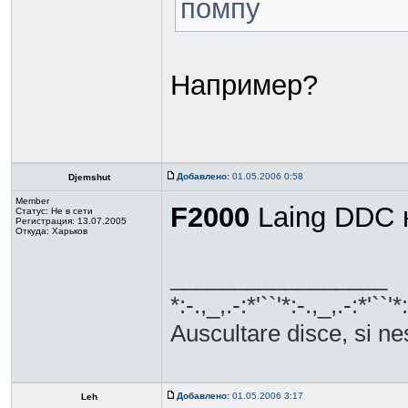
помпу
Например?
Добавлено:
01.05.2006 0:58
Djemshut
Member
F2000
Laing DDC 
Статус:
Не в сети
Регистрация: 13.07.2005
Откуда: Харьков
_________________
*:-.,_,.-:*'``'*:-.,_,.-:*'``'*
Auscultare disce, si nes
Добавлено:
01.05.2006 3:17
Leh