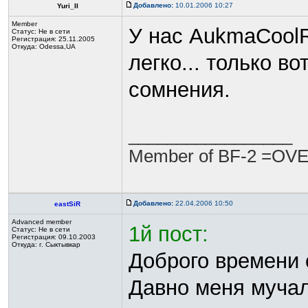
Добавлено:
10.01.2006 10:27
Yuri_II
Member
У нас AukmaCoolR
Статус:
Не в сети
Регистрация: 25.11.2005
Откуда: Odessa,UA
легко... только в
сомнения.
_________________
Member of BF-2 =OVE
Добавлено:
22.04.2006 10:50
eastSiR
Advanced member
1й пост:
Статус:
Не в сети
Регистрация: 09.10.2003
Откуда: г. Сыктывкар
Доброго времени 
Давно меня мучал