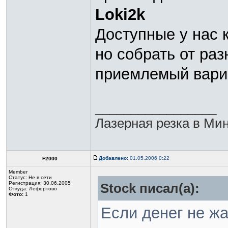
Loki2k
Доступные у нас 
но собрать от ра
приемлемый вариа
_________________
Лазерная резка в Минс
Добавлено:
01.05.2006 0:22
F2000
Member
Статус:
Не в сети
Регистрация: 30.06.2005
Stock писал(а):
Откуда: Лефортово
Фото:
1
Если денег не ж