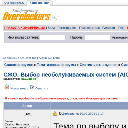
Overclockers.ru
Конференция
ПРАВИЛА КОНФЕРЕНЦИИ
|
Вход
|
Регистрация
|
Пользователи
|
Галерея
|
FAQ
|
Имя пользователя:
Пароль:
Автоматич
Сообщения без ответов
|
Активные темы
Список форумов
»
Тематические форумы
»
Системы охлаждения
»
Сис
СЖО. Выбор необслуживаемых систем (AI
Модератор:
HELLdiego
Новая тема
/
Ответить
В случае проблем с отображением форума, отключите блокировщик рекламы
Автор
Добавлено:
10.02.2003 16:17
_bot_
Junior
Тема по выбору и
Статус:
Не в сети
Регистрация: 01.01.2011