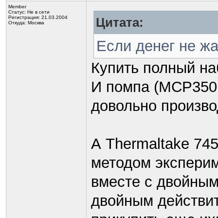
Member
Статус:
Не в сети
Регистрация: 21.03.2004
Цитата:
Откуда: Москва
Если денег не ж
Купить полный на
И помпа (MCP350 
довольно произво
А Thermaltake 74
методом эксперим
вместе с двойным
двойным действит