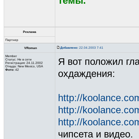
темы.
Реклама
Партнер
Добавлено:
22.04.2003 7:41
VRoman
Member
Я вот положил гл
Статус:
Не в сети
Регистрация: 24.11.2002
Откуда: New Mexico, USA
Фото:
42
охдаждения:
http://koolance.c
http://koolance.c
http://koolance.c
чипсета и видео.