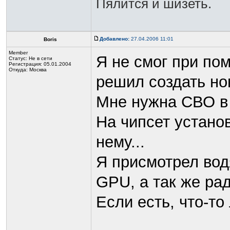
Пялится и шизеть.
Добавлено:
27.04.2006 11:01
Boris
Member
Я не смог при по
Статус:
Не в сети
Регистрация: 05.01.2004
Откуда: Москва
решил создать но
Мне нужна СВО в 
На чипсет установ
нему...
Я присмотрел вод
GPU, а так же ра
Если есть, что-то