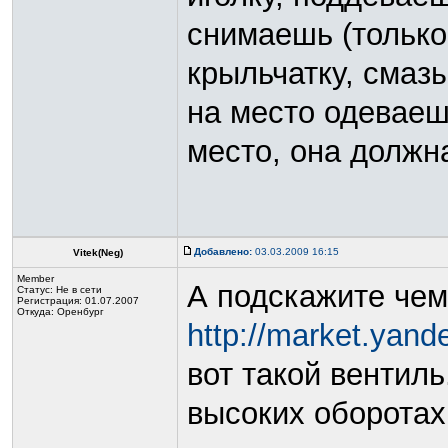
снимаешь (только
крыльчатку, смаз
на место одеваеш
место, она должна
Добавлено:
03.03.2009 16:15
Vitek(Neg)
Member
А подскажите че
Статус:
Не в сети
Регистрация: 01.07.2007
Откуда: Оренбург
http://market.yand
вот такой вентиль
высоких оборотах