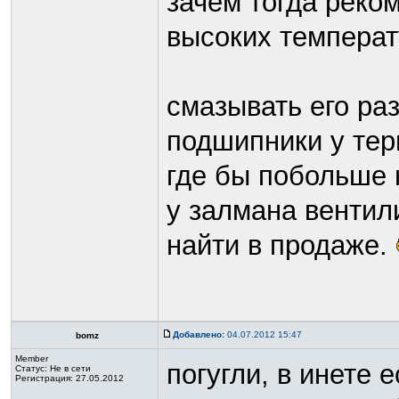
зачем тогда реко
высоких темпера
смазывать его ра
подшипники у тер
где бы побольше 
у залмана вентил
найти в продаже.
Добавлено:
04.07.2012 15:47
bomz
Member
погугли, в инете 
Статус:
Не в сети
Регистрация: 27.05.2012