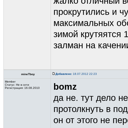
жалко отличный в
прокрутились и ч
максимальных обо
зимой крутяятся 1
залман на качени
Добавлено:
18.07.2012 22:23
mineTboy
Member
bomz
Статус:
Не в сети
Регистрация: 16.08.2010
да не. тут дело н
протолкнуть в по
он от этого не пе