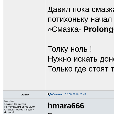
Давил пока смазк
потихоньку начал
Смазка-
Prolong
Толку ноль !
Нужно искать дон
Только где стоят 
Добавлено:
02.08.2016 23:41
Genrix
Member
hmara666
Статус:
Не в сети
Регистрация: 25.01.2004
Откуда: Ростов-на-Дону
Фото:
4