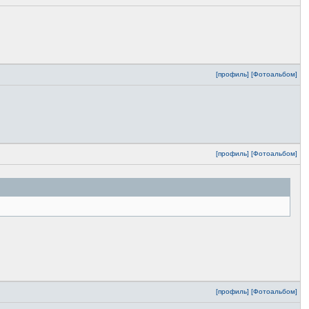
[профиль]
[Фотоальбом]
[профиль]
[Фотоальбом]
[профиль]
[Фотоальбом]