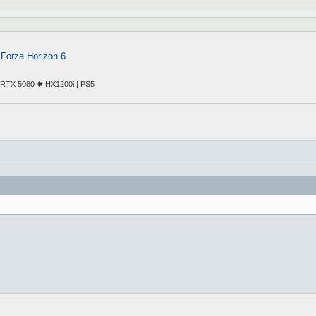
 Forza Horizon 6
TX 5080 ✸ HX1200i | PS5