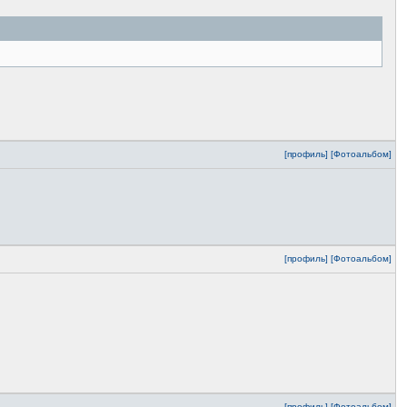
[профиль]
[Фотоальбом]
[профиль]
[Фотоальбом]
[профиль]
[Фотоальбом]