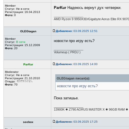
Member
ParKur
Надеюсь вернут дух четверки.
Статус:
Не в сети
Регистрация: 16.04.2013
Фото:
0
_________________
AMD Ryzen 9 9950X3D/Gigabyte Aorus Elite RX 907
Добавлено:
03.09.2025 12:51
OLEGtagan
Member
новости про игру есть?
Статус:
В сети
Регистрация: 15.12.2009
Фото:
20
_________________
Volumeup ( PRDJ )
Добавлено:
03.09.2025 14:00
ParKur
Moderator
Статус:
Не в сети
Регистрация: 21.10.2010
OLEGtagan писал(а):
Откуда: ⠺⠕⠏⠗⠕⠎⠮⠢
Фото:
70
новости про игру есть?
Пока затишье.
_________________
13900K ✸ Z790 AORUS MASTER X ✸ 96GB RAM ✸ R
Добавлено:
03.09.2025 17:25
seebox