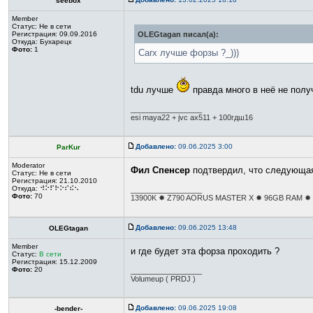
seebox
Member
Статус:
Не в сети
Регистрация: 09.09.2016
OLEGtagan писал(а):
Откуда: Бухарецк
Фото:
1
Carx лучше форзы ?_)))
tdu лучше
правда много в неё не полу
_________________
esi maya22 + jvc ax511 + 100гдш16
Добавлено:
09.06.2025 3:00
ParKur
Moderator
Фил Спенсер
подтвердил, что следующ
Статус:
Не в сети
Регистрация: 21.10.2010
Откуда: ⠺⠕⠏⠗⠕⠎⠮⠢
_________________
Фото:
70
13900K ✸ Z790 AORUS MASTER X ✸ 96GB RAM ✸ R
Добавлено:
09.06.2025 13:48
OLEGtagan
Member
и где будет эта форза проходить ?
Статус:
В сети
Регистрация: 15.12.2009
Фото:
20
_________________
Volumeup ( PRDJ )
Добавлено:
09.06.2025 19:08
-bender-