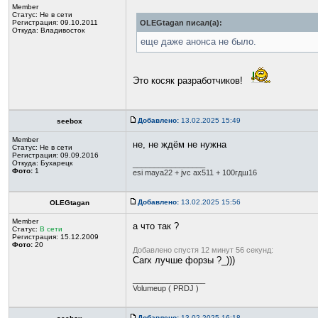
Member
Статус:
Не в сети
Регистрация: 09.10.2011
OLEGtagan писал(а):
Откуда: Владивосток
еще даже анонса не было.
Это косяк разработчиков!
Добавлено:
13.02.2025 15:49
seebox
Member
не, не ждём не нужна
Статус:
Не в сети
Регистрация: 09.09.2016
Откуда: Бухарецк
_________________
Фото:
1
esi maya22 + jvc ax511 + 100гдш16
Добавлено:
13.02.2025 15:56
OLEGtagan
Member
а что так ?
Статус:
В сети
Регистрация: 15.12.2009
Фото:
20
Добавлено спустя 12 минут 56 секунд:
Carx лучше форзы ?_)))
_________________
Volumeup ( PRDJ )
Добавлено:
13.02.2025 16:18