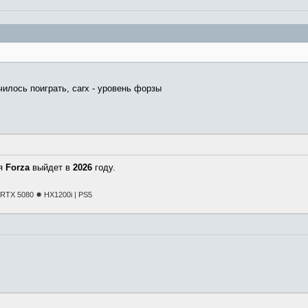
чилось поиграть, carx - уровень форзы
ая
Forza
выйдет в
2026
году.
TX 5080 ✸ HX1200i | PS5