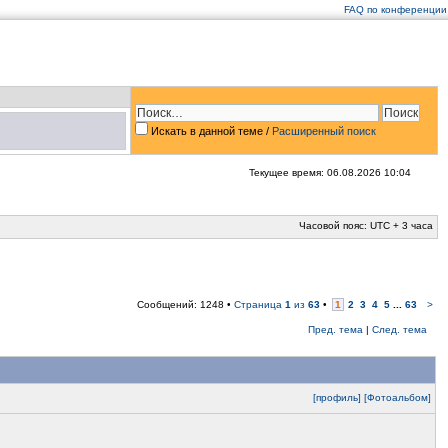
FAQ по конференции
Искать в данной теме
/
Расширенный поиск
Текущее время: 06.08.2026 10:04
Часовой пояс: UTC + 3 часа
Сообщений: 1248 •
Страница
1
из
63
•
1
2
3
4
5
...
63
>
Пред. тема
|
След. тема
[профиль]
[Фотоальбом]