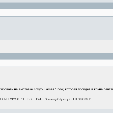
сировать на выставке Tokyo Games Show, которая пройдёт в конце сентяб
X3D; MSI MPG X870E EDGE TI WIFI; Samsung Odyssey OLED G8 G80SD