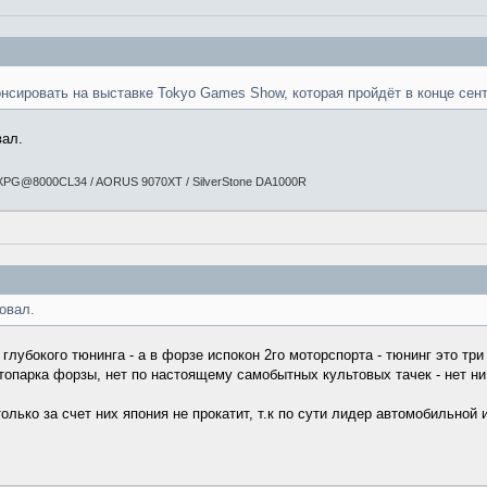
онсировать на выставке Tokyo Games Show, которая пройдёт в конце сент
вал.
Gb XPG@8000CL34 / AORUS 9070XT / SilverStone DA1000R
овал.
глубокого тюнинга - а в форзе испокон 2го моторспорта - тюнинг это тр
втопарка форзы, нет по настоящему самобытных культовых тачек - нет ни 
олько за счет них япония не прокатит, т.к по сути лидер автомобильной 