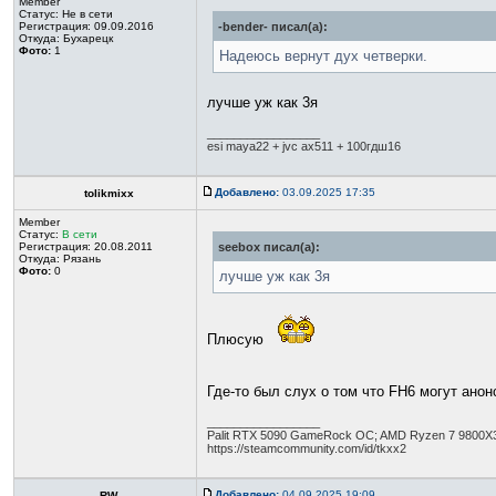
Member
Статус:
Не в сети
Регистрация: 09.09.2016
-bender- писал(а):
Откуда: Бухарецк
Фото:
1
Надеюсь вернут дух четверки.
лучше уж как 3я
_________________
esi maya22 + jvc ax511 + 100гдш16
Добавлено:
03.09.2025 17:35
tolikmixx
Member
Статус:
В сети
Регистрация: 20.08.2011
seebox писал(а):
Откуда: Рязань
Фото:
0
лучше уж как 3я
Плюсую
Где-то был слух о том что FH6 могут анон
_________________
Palit RTX 5090 GameRock OC; AMD Ryzen 7 9800
https://steamcommunity.com/id/tkxx2
Добавлено:
04.09.2025 19:09
RW