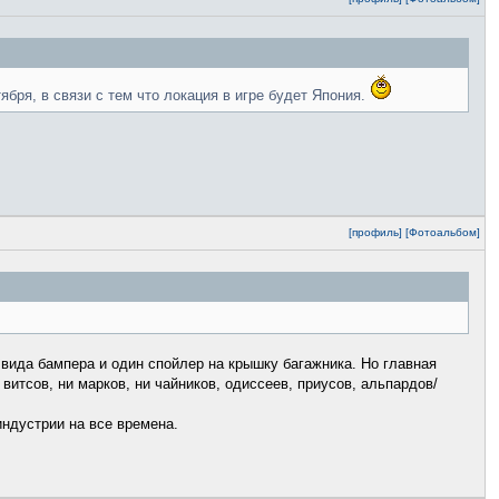
ября, в связи с тем что локация в игре будет Япония.
[профиль]
[Фотоальбом]
и вида бампера и один спойлер на крышку багажника. Но главная
витсов, ни марков, ни чайников, одиссеев, приусов, альпардов/
индустрии на все времена.