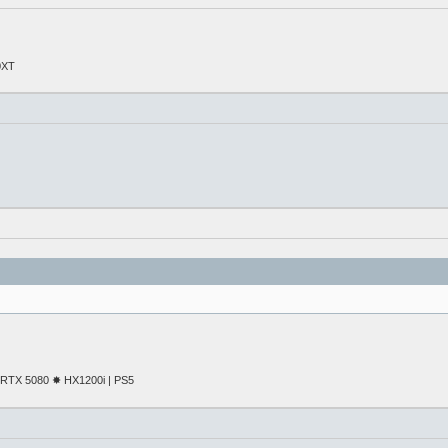
0XT
TX 5080 ✸ HX1200i | PS5