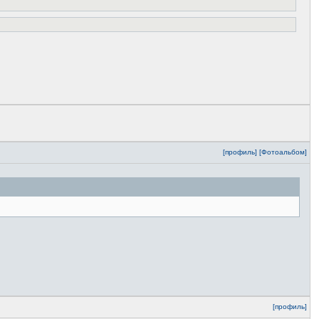
[профиль]
[Фотоальбом]
[профиль]