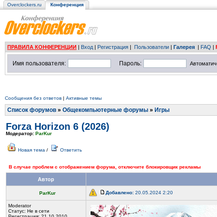
Overclockers.ru
Конференция
ПРАВИЛА КОНФЕРЕНЦИИ
|
Вход
|
Регистрация
|
Пользователи
|
Галерея
|
FAQ
|
Имя пользователя:
Пароль:
Автоматич
Сообщения без ответов
|
Активные темы
Список форумов
»
Общекомпьютерные форумы
»
Игры
Forza Horizon 6 (2026)
Модератор:
ParKur
Новая тема
/
Ответить
В случае проблем с отображением форума, отключите блокировщик рекламы
Автор
Добавлено:
20.05.2024 2:20
ParKur
Moderator
Статус:
Не в сети
Регистрация: 21.10.2010