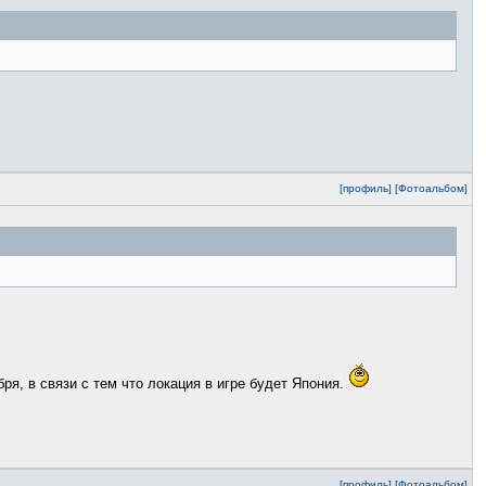
[профиль]
[Фотоальбом]
ря, в связи с тем что локация в игре будет Япония.
[профиль]
[Фотоальбом]