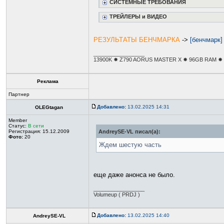
СИСТЕМНЫЕ ТРЕБОВАНИЯ
ТРЕЙЛЕРЫ и ВИДЕО
РЕЗУЛЬТАТЫ БЕНЧМАРКА
->
[бенчмарк]
_________________
13900K ✸ Z790 AORUS MASTER X ✸ 96GB RAM ✸ R
Реклама
Партнер
Добавлено:
13.02.2025 14:31
OLEGtagan
Member
Статус:
В сети
Регистрация: 15.12.2009
AndreySE-VL писал(а):
Фото:
20
Ждем шестую часть
еще даже анонса не было.
_________________
Volumeup ( PRDJ )
Добавлено:
13.02.2025 14:40
AndreySE-VL