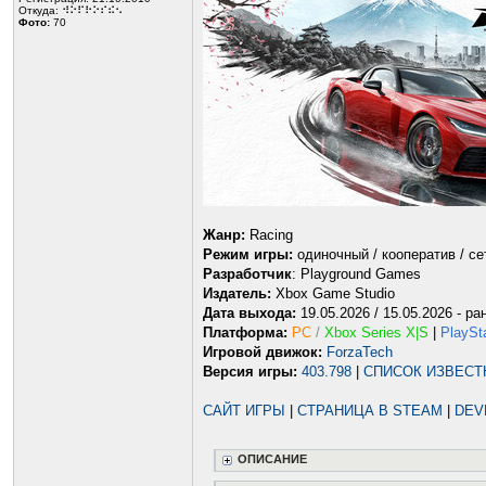
Откуда: ⠺⠕⠏⠗⠕⠎⠮⠢
Фото:
70
Жанр:
Racing
Режим игры:
одиночный / кооператив / се
Разработчик
: Playground Games
Издатель:
Xbox Game Studio
Дата выхода:
19.05.2026 / 15.05.2026 - ра
Платформа:
PC
/
Xbox Series X|S
|
PlaySta
Игровой движок:
ForzaTech
Версия игры:
403.798
|
СПИСОК ИЗВЕС
САЙТ ИГРЫ
|
СТРАНИЦА В STEAM
|
DEV
ОПИСАНИЕ