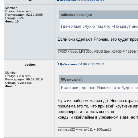
Member
Статус:
Не в сети
Регистрация: 02.10.2005
tolikmixx писал(а):
Откуда: SPb
Фото:
10
Где-то был слух о том что FH6 могут ан
Если они сделают Японию, это будет про
_________________
7700X / Arctic LF3 360 / ASUS Strix X670E-F / 32
Добавлено:
04.09.2025 20:34
seebox
Member
Статус:
Не в сети
Регистрация: 09.09.2016
RW писал(а):
Откуда: Бухарецк
Фото:
1
Если они сделают Японию, это будет пр
Ну с их набором машин да. Япония страна 
проблема это то, что при всей крутизне а
велфаиров и т.д есть конечно
хонды и скайлайны в урезанном виде, но т
_________________
esi maya22 + jvc ax511 + 100гдш16