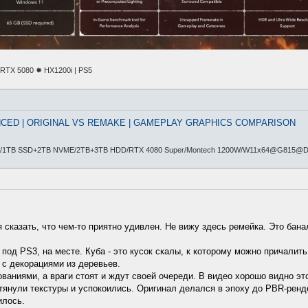
TX 5080 ✸ HX1200i | PS5
CED | ORIGINAL VS REMAKE | GAMEPLAY GRAPHICS COMPARISON
/1TB SSD+2TB NVME/2TB+3TB HDD/RTX 4080 Super/Montech 1200W/W11x64@G815@
я сказать, что чем-то приятно удивлен. Не вижу здесь ремейка. Это ба
под PS3, на месте. Куба - это кусок скалы, к которому можно причалить
 с декорациями из деревьев.
ваниями, а враги стоят и ждут своей очереди. В видео хорошо видно эт
тянули текстуры и успокоились. Оригинал делался в эпоху до PBR-ренде
илось.