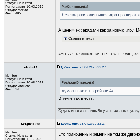
Статус:
Не в сети
Регистрация: 10.03.2016
ParKur писал(а):
Откуда: Москва
Фото:
495
Легендарная одиночная игра про пирато
А ценничек зарядили как за новую игру.
Скрытый текст
_________________
AMD RYZEN 9800X3D, MSI PRO X870E-P WIFI, 32
Добавлено:
23.04.2026 22:27
shuler37
Member
Статус:
Не в сети
Регистрация: 20.08.2012
FoxhaunD писал(а):
Откуда: Иваново
Фото:
24
думал выкатят в районе 4к
В тенге так и есть.
_________________
Судить меня дано лишь Богу а остальным я укажу 
Добавлено:
23.04.2026 22:27
Serguei1988
Member
Это полноценный ремейк на том же движк
Статус:
Не в сети
Регистрация: 11.12.2021