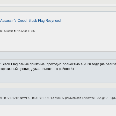
 Assassin's Creed: Black Flag Resynced
TX 5080 ✸ HX1200i | PS5
Black Flag самые приятные, проходил полностью в 2020 году (на релизе 
ократичный ценник, думал выкатят в районе 4к.
/1TB SSD+2TB NVME/2TB+3TB HDD/RTX 4080 Super/Montech 1200W/W11x64@G815@