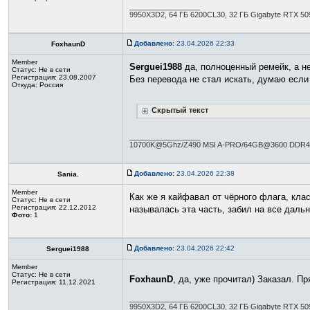
_________________
9950X3D2, 64 ГБ 6200CL30, 32 ГБ Gigabyte RTX 50
Добавлено:
23.04.2026 22:33
FoxhaunD
Member
Serguei1988
да, полноценный ремейк, а не
Статус:
Не в сети
Регистрация: 23.08.2007
Без перевода не стал искать, думаю если 
Откуда: Россия
Скрытый текст
_________________
10700K@5Ghz/Z490 MSI A-PRO/64GB@3600 DDR4
Добавлено:
23.04.2026 22:38
Sania.
Member
Как же я кайфавал от чёрного флага, клас
Статус:
Не в сети
Регистрация: 22.12.2012
называлась эта часть, забил на все даль
Фото:
1
Добавлено:
23.04.2026 22:42
Serguei1988
Member
Статус:
Не в сети
FoxhaunD
, да, уже прочитал) Заказал. П
Регистрация: 11.12.2021
_________________
9950X3D2, 64 ГБ 6200CL30, 32 ГБ Gigabyte RTX 50