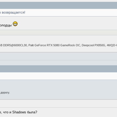
в возвращается!
 Молодцы
GB DDR5@6000CL30, Palit GeForce RTX 5080 GameRock OC, Deepcool PX850G, 4К/Q
дорогу.
е, что и Shadows была?