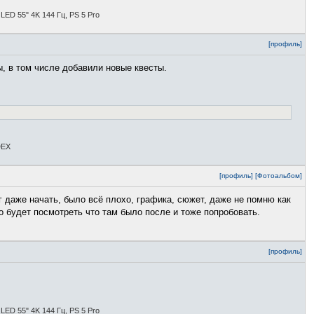
ED 55" 4K 144 Гц, PS 5 Pro
[профиль]
ы, в том числе добавили новые квесты.
DEX
[профиль]
[Фотоальбом]
г даже начать, было всё плохо, графика, сюжет, даже не помню как
о будет посмотреть что там было после и тоже попробовать.
[профиль]
ED 55" 4K 144 Гц, PS 5 Pro