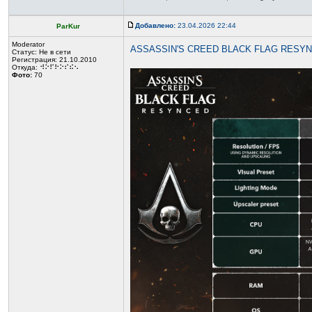
Добавлено:
23.04.2026 22:44
ParKur
Moderator
ASSASSIN'S CREED BLACK FLAG RESYN
Статус:
Не в сети
Регистрация: 21.10.2010
Откуда: ⠺⠕⠏⠗⠕⠎⠮⠢
Фото:
70