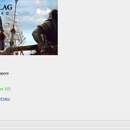
apore
es X|S
ЛЕМЫ