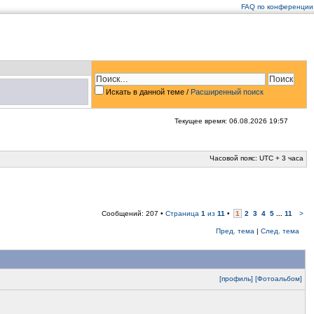
FAQ по конференции
Искать в данной теме
/
Расширенный поиск
Текущее время: 06.08.2026 19:57
Часовой пояс: UTC + 3 часа
Сообщений: 207 •
Страница
1
из
11
•
1
2
3
4
5
...
11
>
Пред. тема
|
След. тема
[профиль]
[Фотоальбом]