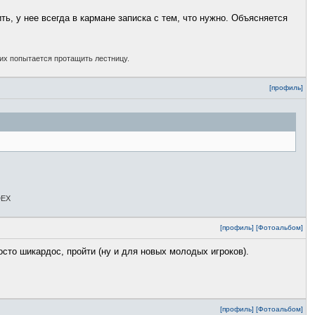
, у нее всегда в кармане записка с тем, что нужно. Объясняется
сих попытается протащить лестницу.
[профиль]
DEX
[профиль]
[Фотоальбом]
осто шикардос, пройти (ну и для новых молодых игроков).
[профиль]
[Фотоальбом]