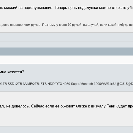
 миссий на подслушивание. Теперь цель подслушки можно открыто убить
 доме опаснее, чем ружье. Поэтому у меня 10 ружей, на случай, если какой-нибудь п
 мне кажется?
/1TB SSD+2TB NVME/2TB+3TB HDD/RTX 4080 Super/Montech 1200W/W11x64@G815@
л, не довелось. Сейчас если ее обновят ближе к визуалу Тени будет пр