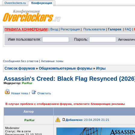
Overclockers.ru
Конференция
ПРАВИЛА КОНФЕРЕНЦИИ
|
Вход
|
Регистрация
|
Пользователи
|
Галерея
|
FAQ
|
Имя пользователя:
Пароль:
Автоматич
Сообщения без ответов
|
Активные темы
Список форумов
»
Общекомпьютерные форумы
»
Игры
Assassin's Creed: Black Flag Resynced (2026
Модератор:
ParKur
Новая тема
/
Ответить
В случае проблем с отображением форума, отключите блокировщик рекламы
Автор
Добавлено:
23.04.2026 21:21
ParKur
Moderator
Статус:
Не в сети
Регистрация: 21.10.2010