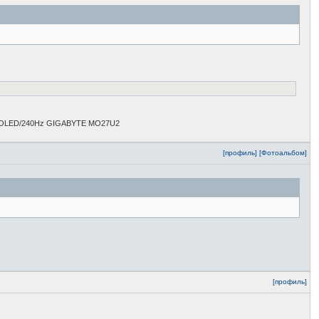
D-OLED/240Hz GIGABYTE MO27U2
[профиль]
[Фотоальбом]
[профиль]