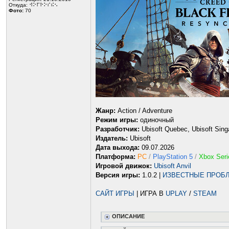
Откуда: ⠺⠕⠏⠗⠕⠎⠮⠢
Фото:
70
Жанр:
Action / Adventure
Режим игры:
одиночный
Разработчик:
Ubisoft Quebec, Ubisoft Sing
Издатель:
Ubisoft
Дата выхода:
09.07.2026
Платформа:
PC
/
PlayStation 5
/
Xbox Seri
Игровой движок:
Ubisoft Anvil
Версия игры:
1.0.2 |
ИЗВЕСТНЫЕ ПРОБ
САЙТ ИГРЫ
| ИГРА В
UPLAY
/
STEAM
ОПИСАНИЕ