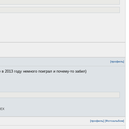
[профиль]
в 2013 году немного поиграл и почему-то забил)
DEX
[профиль]
[Фотоальбом]