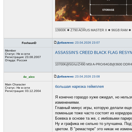
_________________
13900K ✸ Z790 AORUS MASTER X ✸ 96GB RAM ✸ R
Добавлено:
23.04.2026 23:07
FoxhaunD
Member
ASSASSIN’S CREED BLACK FLAG RESYN
Статус:
Не в сети
Регистрация: 23.08.2007
Откуда: Россия
_________________
10700K@5Ghz/Z490 MSI A-PRO/64GB@3600 DDR4
Добавлено:
23.04.2026 23:08
4e_alex
Main Character
большая нарезка геймплея
Статус:
Не в сети
Регистрация: 03.12.2004
Я конечно гораздо хуже ожидал, но нельз
изменениями.
Главный минус игры, которую делали еще 
поменьше тоже часто состоят из коридора
Боевка в основе та же, с имбовыми париро
Ну и графика не сильно то улучшена. Под
цветом. В "ремастере" это никак не измен