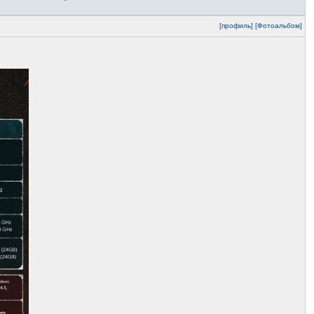
[профиль]
[Фотоальбом]