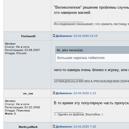
"Великолепное" решение проблемы скучных
это наверное магией.
_________________
Исследования показывают, что хранить лестницу в
Добавлено:
23.04.2026 23:15
FoxhaunD
Member
Статус:
Не в сети
Регистрация: 23.08.2007
4e_alex писал(а):
Откуда: Россия
большая нарезка геймплея
чего-то камера очень близко к игроку, или
_________________
10700K@5Ghz/Z490 MSI A-PRO/64GB@3600 DDR4
Добавлено:
24.04.2026 1:13
ev_rus
Member
В то время эту популярную часть пропуска
Статус:
Не в сети
Регистрация: 01.02.2006
Откуда: Поволжье
_________________
Фото:
6
☆ Удалён из файлов Эпштейна ☆
Добавлено:
24.04.2026 7:18
MurkLyaMurk