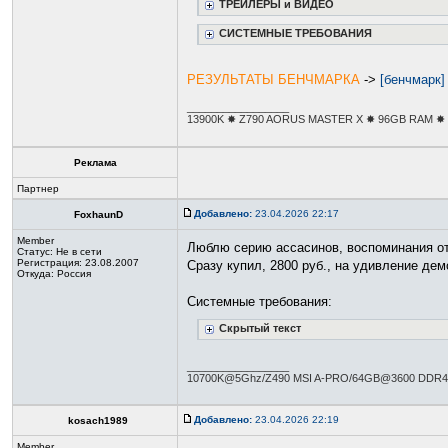
ТРЕЙЛЕРЫ и ВИДЕО
СИСТЕМНЫЕ ТРЕБОВАНИЯ
РЕЗУЛЬТАТЫ БЕНЧМАРКА
->
[бенчмарк]
_________________
13900K ✸ Z790 AORUS MASTER X ✸ 96GB RAM ✸ R
Реклама
Партнер
Добавлено:
23.04.2026 22:17
FoxhaunD
Member
Люблю серию ассасинов, воспоминания от 
Статус:
Не в сети
Регистрация: 23.08.2007
Сразу купил, 2800 руб., на удивление дем
Откуда: Россия
Системные требования:
Скрытый текст
_________________
10700K@5Ghz/Z490 MSI A-PRO/64GB@3600 DDR4
Добавлено:
23.04.2026 22:19
kosach1989
Member