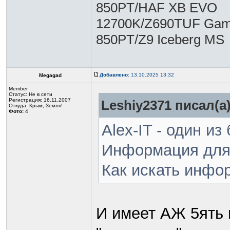
850PT/HAF XB EVO
12700K/Z690TUF Gami
850PT/Z9 Iceberg MS
Добавлено:
13.10.2025 13:32
Megagad
Member
Статус:
Не в сети
Регистрация: 16.11.2007
Leshiy2371 писал(а)
Откуда: Крым, Земля!
Фото:
4
Alex-IT - один и
Информация для т
Как искать инфо
И имеет АЖ 5ять