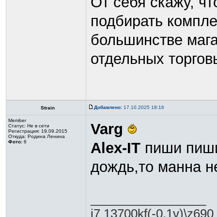
От себя скажу, чт
подбирать компле
большинстве мага
отдельных торгов
Добавлено:
17.10.2025 18:16
Strain
Member
Varg
Статус:
Не в сети
Регистрация: 19.09.2015
Откуда: Родина Ленина
Фото:
6
Alex-IT
пиши пиши
дождь,то манна 
_________________
i7 13700kf(-0,1v)\z