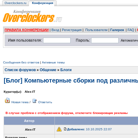
Overclockers.ru
Конференция
ПРАВИЛА КОНФЕРЕНЦИИ
|
Вход
|
Регистрация
|
Пользователи
|
Галерея
|
FAQ
|
Имя пользователя:
Пароль:
Автоматич
Сообщения без ответов
|
Активные темы
Список форумов
»
Общение
»
Блоги
[Блог] Компьютерные сборки под различн
Куратор(ы):
Alex-IT
Новая тема
/
Ответить
В случае проблем с отображением форума, отключите блокировщик рекламы
Автор
Добавлено:
10.10.2025 22:07
Alex-IT
Куратор темы