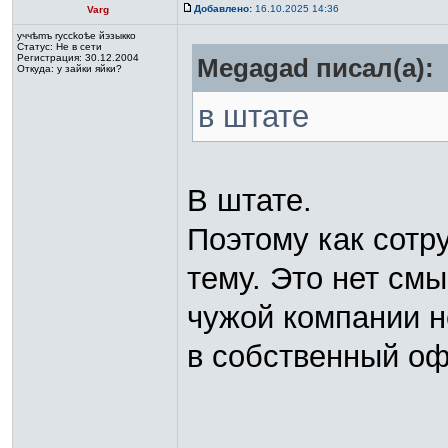
Добавлено:
16.10.2025 14:36
Varg
yччѣmъ rycckoѣе йэзыккo
Статус:
Не в сети
Регистрация: 30.12.2004
Megagad писал(а):
Откуда: у зайки яйки?
в штате
В штате.
Поэтому как сотр
тему. Это нет смы
чужой компании н
в собственный оф