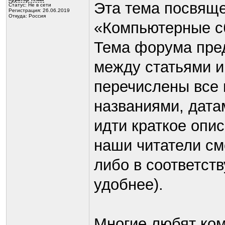
Эта тема посвяще
Статус:
Не в сети
Регистрация: 26.06.2019
Откуда: Россия
«Компьютерные сб
Тема форума пред
между статьями и
перечислены все 
названиями, дата
идти краткое опи
наши читатели см
либо в соответст
удобнее).
Многие любят ком