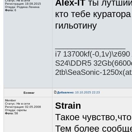
Alex-IT
ты лутший
Статус:
Не в сети
Регистрация: 19.09.2015
Откуда: Родина Ленина
Фото:
6
кто тебе куратора
гильотину
_________________
i7 13700kf(-0,1v)\z
S24\DDR5 32Gb(6600c
2tb\SeaSonic-1250х(at
Добавлено:
10.10.2025 22:23
Ecowar
Member
Strain
Статус:
Не в сети
Регистрация: 02.05.2008
Откуда: скрепы
Фото:
58
Такое чувство,что
Тем более сообще