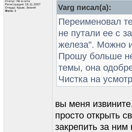
Статус:
Не в сети
Регистрация: 16.11.2007
Varg писал(а):
Откуда: Крым, Земля!
Фото:
4
Переименовал тем
не путали ее с з
железа". Можно 
Прошу больше не
темы, она одобр
Чистка на усмотр
вы меня извините
просто открыть св
закрепить за ним