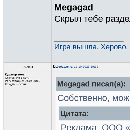
Megagad
Скрыл тебе разде
_________________
Игра вышла. Херово.
Добавлено:
16.10.2025 19:52
Alex-IT
Куратор темы
Статус:
Не в сети
Регистрация: 26.06.2019
Megagad писал(а):
Откуда: Россия
Собственно, мож
Цитата:
Реклама. ООО «