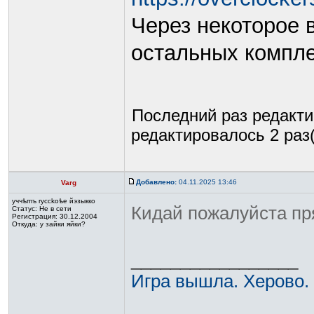
Через некоторое 
остальных компл
Последний раз редакт
редактировалось 2 раз(
Добавлено:
04.11.2025 13:46
Varg
yччѣmъ rycckoѣе йэзыккo
Кидай пожалуйста пр
Статус:
Не в сети
Регистрация: 30.12.2004
Откуда: у зайки яйки?
_________________
Игра вышла. Херово.