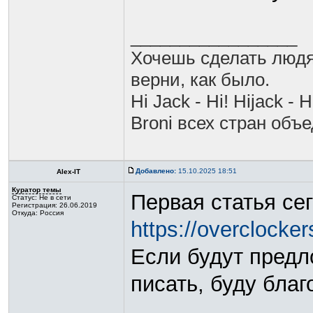
_________________
Хочешь сделать людя
верни, как было.
Hi Jack - Hi! Hijack - H
Broni всех стран объ
Добавлено:
15.10.2025 18:51
Alex-IT
Куратор темы
Первая статья се
Статус:
Не в сети
Регистрация: 26.06.2019
Откуда: Россия
https://overclockers
Если будут предл
писать, буду благ