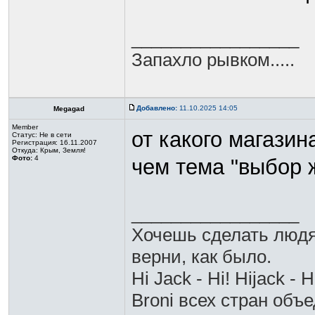
_________________
Запахло рывком.....
Добавлено:
11.10.2025 14:05
Megagad
Member
от какого магази
Статус:
Не в сети
Регистрация: 16.11.2007
Откуда: Крым, Земля!
Фото:
4
чем тема "выбор 
_________________
Хочешь сделать людя
верни, как было.
Hi Jack - Hi! Hijack - H
Broni всех стран объ