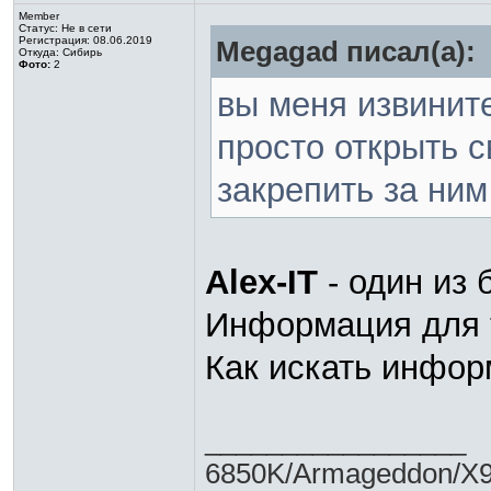
Member
Статус:
Не в сети
Регистрация: 08.06.2019
Megagad писал(а):
Откуда: Сибирь
Фото:
2
вы меня извините
просто открыть с
закрепить за ним
Alex-IT
- один из 
Информация для те
Как искать инфор
_________________
6850K/Armageddon/X9