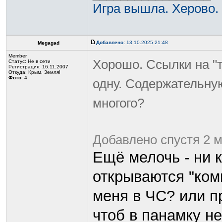
Игра вышла. Херово.
Добавлено:
13.10.2025 21:48
Megagad
Member
Хорошо. Ссылки на "т
Статус:
Не в сети
Регистрация: 16.11.2007
Откуда: Крым, Земля!
Фото:
4
одну. Содержательную
многого?
Добавлено спустя 2 м
Ещё мелочь - ни 
открываются "комм
меня в ЧС? или п
чтоб в панамку н