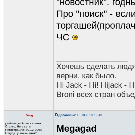
"новостник". годн
Про "поиск" - есл
торгашей(проплаче
ЧС
_________________
Хочешь сделать людя
верни, как было.
Hi Jack - Hi! Hijack - H
Broni всех стран объ
Добавлено:
13.10.2025 13:40
Varg
yччѣmъ rycckoѣе йэзыккo
Megagad
Статус:
Не в сети
Регистрация: 30.12.2004
Откуда: у зайки яйки?