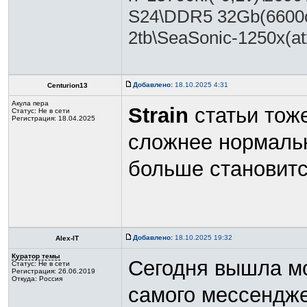
S24\DDR5 32Gb(6600c
2tb\SeaSonic-1250х(at
Добавлено:
18.10.2025 4:31
Centurion13
Акула пера
Strain
статьи тож
Статус:
Не в сети
Регистрация: 18.04.2025
сложнее нормаль
больше становитс
Добавлено:
18.10.2025 19:32
Alex-IT
Куратор темы
Сегодня вышла мо
Статус:
Не в сети
Регистрация: 26.06.2019
Откуда: Россия
самого мессендж