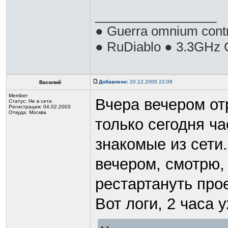
_________________
● Guerra omnium cont
● RuDiablo ● 3.3GHz 
Добавлено:
20.12.2005 22:09
Василий
Member
Вчера вечером от
Статус:
Не в сети
Регистрация: 04.02.2003
Откуда: Москва
только сегодня ча
знакомые из сети
вечером, смотрю,
рестартануть прое
Вот логи, 2 часа 