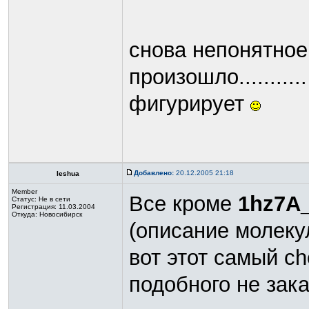
снова непонятное
произошло.........
фигурирует
Добавлено:
20.12.2005 21:18
Ieshua
Member
Все кроме
1hz7A_
Статус:
Не в сети
Регистрация: 11.03.2004
Откуда: Новосибирск
(описание молекул
вот этот самый ch
подобного не зак