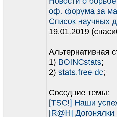
Новости о борьбе
оф. форума за ма
Список научных д
19.01.2019 (спас
Альтернативная с
1)
BOINCstats
;
2)
stats.free-dc
;
Соседние темы:
[TSC!] Наши усп
[R@H] Догонялки