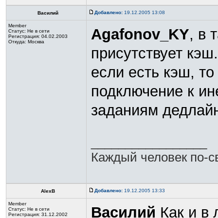
Добавлено:
19.12.2005 13:08
Василий
Member
Agafonov_KY
, в 
Статус:
Не в сети
Регистрация: 04.02.2003
Откуда: Москва
присутствует кэш.
если есть кэш, т
подключение к ин
заданиям дедлайн
_________________
Каждый человек по-св
Добавлено:
19.12.2005 13:33
AlexB
Member
Василий
Как и в 
Статус:
Не в сети
Регистрация: 31.12.2002