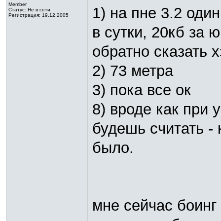
Member
1) на пне 3.2 оди
Статус:
Не в сети
Регистрация: 19.12.2005
в сутки, 20кб за 
обратно сказать х
2) 73 метра
3) пока все ок
8) вроде как при 
будешь считать - 
было.
мне сейчас боинг 