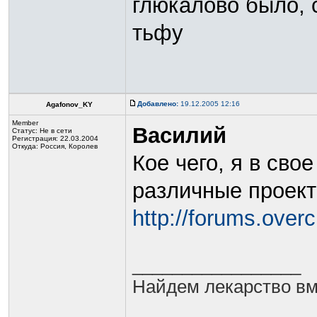
глюкалово было, 
тьфу
Добавлено:
19.12.2005 12:16
Agafonov_KY
Member
Василий
Статус:
Не в сети
Регистрация: 22.03.2004
Откуда: Россия, Королев
Кое чего, я в сво
различные проекты
http://forums.over
_________________
Найдем лекарство вм