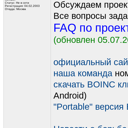
Обсуждаем проек
Статус:
Не в сети
Регистрация: 04.02.2003
Откуда: Москва
Все вопросы зада
FAQ по проек
(обновлен 05.07.2
официальный сай
наша команда
ном
скачать BOINC кл
Android)
"Portable" верси