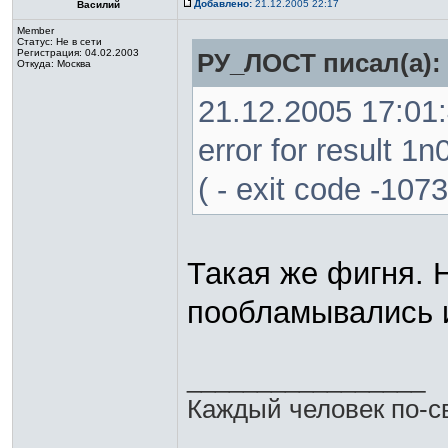
Добавлено:
21.12.2005 22:17
Василий
Member
Статус:
Не в сети
Регистрация: 04.02.2003
РУ_ЛОСТ писал(а):
Откуда: Москва
21.12.2005 17:01
error for result
( - exit code -10
Такая же фигня. 
пообламывались 
_________________
Каждый человек по-св