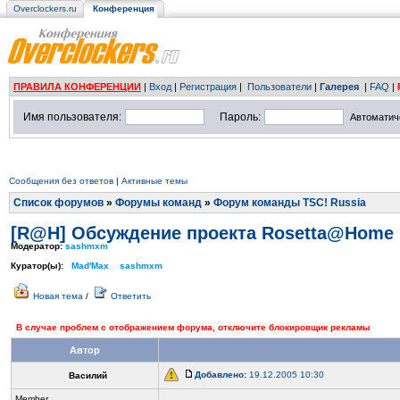
Overclockers.ru
Конференция
ПРАВИЛА КОНФЕРЕНЦИИ
|
Вход
|
Регистрация
|
Пользователи
|
Галерея
|
FAQ
|
Имя пользователя:
Пароль:
Автоматич
Сообщения без ответов
|
Активные темы
Список форумов
»
Форумы команд
»
Форум команды TSC! Russia
[R@H] Обсуждение проекта Rosetta@Home
Модератор:
sashmxm
Куратор(ы):
Mad'Max
sashmxm
Новая тема
/
Ответить
В случае проблем с отображением форума, отключите блокировщик рекламы
Автор
Добавлено:
19.12.2005 10:30
Василий
Member