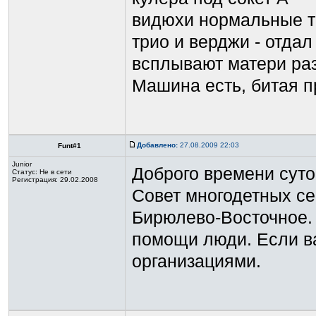
видюхи нормальные та
трио и верджи - отдал
всплывают матери раз
Машина есть, битая пр
Добавлено:
27.08.2009 22:03
Funt#1
Junior
Доброго времени суток
Статус:
Не в сети
Регистрация: 29.02.2008
Совет многодетных се
Бирюлево-Восточное. 
помощи люди. Если ва
организациями.