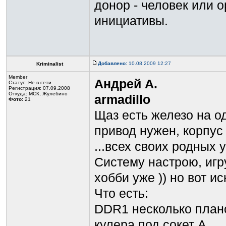
донор - человек или 
инициативы.
Добавлено:
10.08.2009 12:27
Kriminalist
Member
Андрей А.
Статус:
Не в сети
Регистрация: 07.09.2008
Откуда: МСК, Жулебино
armadillo
Фото:
21
Щаз есть железо на о
привод нужен, корпус 
...всех своих родных 
Систему настрою, игр
хобби уже )) но вот ис
Что есть:
DDR1 несколько план
кулера под сокет А