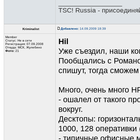
_________________
TSC! Russia - присоединя
Добавлено:
14.09.2009 18:39
Kriminalist
Member
Hil
Статус:
Не в сети
Регистрация: 07.09.2008
Откуда: МСК, Жулебино
Уже съездил, наши ко
Фото:
21
Пообщались с Романо
спишут, тогда сможем
Много, очень много H
- ошалел от такого пр
вокруг.
Десктопы: горизонтал
1000, 128 оперативки 
- типичные офисные 