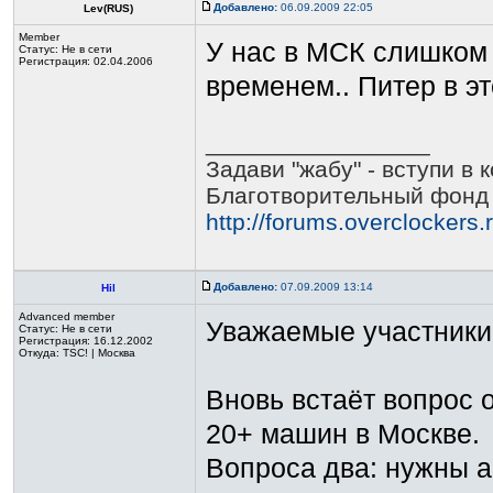
Добавлено:
06.09.2009 22:05
Lev(RUS)
Member
У нас в МСК слишком
Статус:
Не в сети
Регистрация: 02.04.2006
временем.. Питер в э
_________________
Задави "жабу" - вступи в 
Благотворительный фонд 
http://forums.overclockers
Добавлено:
07.09.2009 13:14
Hil
Advanced member
Уважаемые участники
Статус:
Не в сети
Регистрация: 16.12.2002
Откуда: TSC! | Москва
Вновь встаёт вопрос о
20+ машин в Москве.
Вопроса два: нужны а