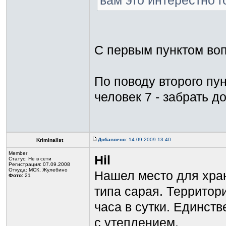
вам это интерестно 
С первым пунктом во
По поводу второго пун
человек 7 - забрать д
Добавлено:
14.09.2009 13:40
Kriminalist
Member
Hil
Статус:
Не в сети
Регистрация: 07.09.2008
Откуда: МСК, Жулебино
Нашел место для хран
Фото:
21
типа сарая. Территори
часа в сутки. Единст
с утеплением.