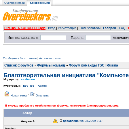
Overclockers.ru
Конференция
ПРАВИЛА КОНФЕРЕНЦИИ
|
Вход
|
Регистрация
|
Пользователи
|
Галерея
|
FAQ
|
Имя пользователя:
Пароль:
Автоматич
Сообщения без ответов
|
Активные темы
Список форумов
»
Форумы команд
»
Форум команды TSC! Russia
Благотворительная инициатива "Компьют
Модератор:
sashmxm
Куратор(ы):
hey_joe
Архон
Новая тема
/
Ответить
В случае проблем с отображением форума, отключите блокировщик рекламы
Автор
Добавлено:
05.08.2009 8:47
Андрей А.
Member