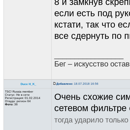
8 и замкнув скреп
если есть под рук
кстати, так что е
все сдернуть по 
_________________
Бег – искусство оста
Добавлено:
18.07.2018 16:56
Duce H_K_
TSC! Russia member
Очень схожие сим
Статус:
Не в сети
Регистрация: 01.02.2014
Откуда: регион 64
Фото:
36
сетевом фильтре 
тогда ударило только