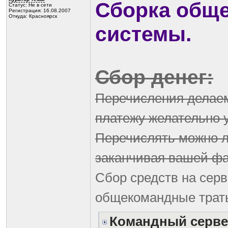
Сборка обще
Статус:
Не в сети
Регистрация: 16.08.2007
Откуда: Красноярск
системы.
Сбор денег:
Перечисления делае
платежу желательно 
Перечислять можно л
заканчивая вашей фа
Сбор средств на серв
общекомандные траты
Командный сервер