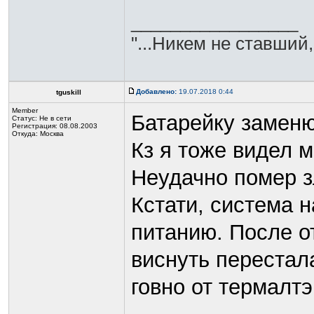
_________________
"...Никем не ставший,
Добавлено:
19.07.2018 0:44
tguskill
Member
Батарейку заменю
Статус:
Не в сети
Регистрация: 08.08.2003
Откуда: Москва
Кз я тоже видел 
Неудачно помер з
Кстати, система 
питанию. После о
виснуть перестал
говно от термалт