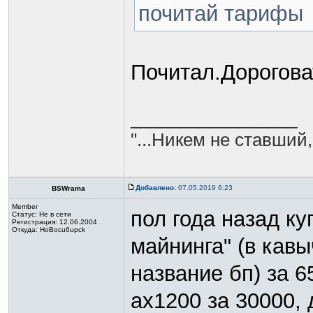
почитай тарифы
Почитал.Дорогова
_________________
"...Никем не ставший,
Добавлено:
07.05.2019 6:23
BSWrama
Member
пол года назад к
Статус:
Не в сети
Регистрация: 12.06.2004
Откуда: HoBocu6upck
майнинга" (в кав
название бп) за 6
ах1200 за 30000, 