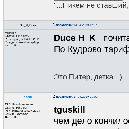
"...Никем не ставший,
Добавлено:
13.04.2019 17:15
Sir_N_Drew
Member
Duce H_K_
почит
Статус:
Не в сети
Регистрация: 04.12.2011
Откуда: Санкт-Петербург
Фото:
6
По Кудрово тариф 
_________________
Это Питер, детка =)
Добавлено:
17.04.2019 20:00
sco01
TSC! Russia member
tguskill
Статус:
Не в сети
Регистрация: 24.07.2004
Откуда: Yaroslavl
Фото:
32
чем дело кончило