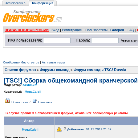
Overclockers.ru
Конференция
ПРАВИЛА КОНФЕРЕНЦИИ
|
Вход
|
Регистрация
|
Пользователи
|
Галерея
|
FAQ
|
Имя пользователя:
Пароль:
Автоматич
Сообщения без ответов
|
Активные темы
Список форумов
»
Форумы команд
»
Форум команды TSC! Russia
[TSC!] Сборка общекомандной кранчерско
Модератор:
sashmxm
Куратор(ы):
MegaCalcii
Новая тема
/
Ответить
В случае проблем с отображением форума, отключите блокировщик рекламы
Автор
Добавлено:
01.12.2011 21:37
MegaCalcii
Куратор темы