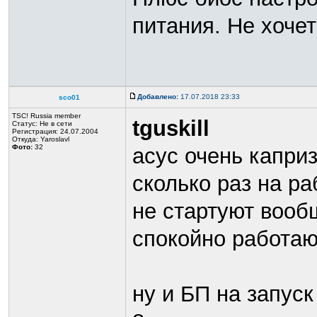
питания. Не хочет
Добавлено:
17.07.2018 23:33
sco01
TSC! Russia member
tguskill
Статус:
Не в сети
Регистрация: 24.07.2004
Откуда: Yaroslavl
Фото:
32
асус очень каприз
сколько раз на ра
не стартуют вооб
спокойно работаю
ну и БП на запус