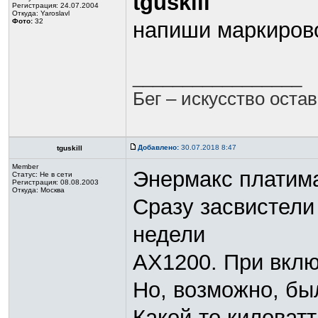
tguskill
Регистрация: 24.07.2004
Откуда: Yaroslavl
Фото:
32
напиши маркировоч
_________________
Бег – искусство оста
Добавлено:
30.07.2018 8:47
tguskill
Member
Энермакс платима
Статус:
Не в сети
Регистрация: 08.08.2003
Откуда: Москва
Сразу засвистели 
недели
АХ1200. При вклю
Но, возможно, бы
Какой-то киловат