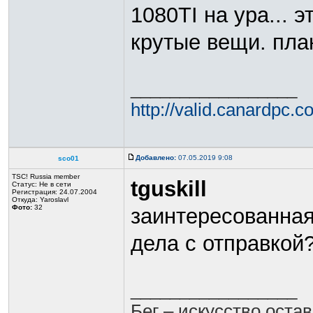
1080TI на ура... э
крутые вещи. пла
_________________
http://valid.canardpc
Добавлено:
07.05.2019 9:08
sco01
TSC! Russia member
tguskill
Статус:
Не в сети
Регистрация: 24.07.2004
Откуда: Yaroslavl
Фото:
32
заинтересованная
дела с отправкой
_________________
Бег – искусство оста