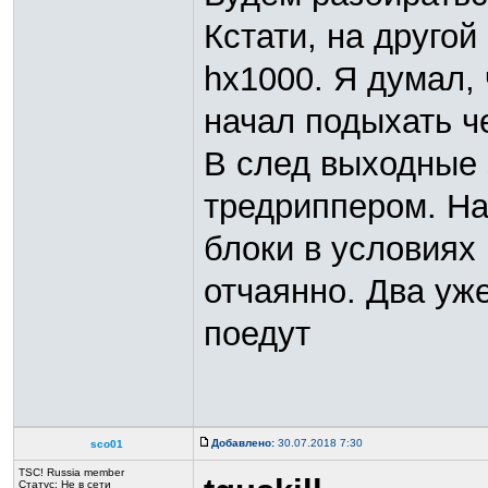
Кстати, на друго
hx1000. Я думал, 
начал подыхать че
В след выходные 
тредриппером. На
блоки в условиях
отчаянно. Два уж
поедут
Добавлено:
30.07.2018 7:30
sco01
TSC! Russia member
Статус:
Не в сети