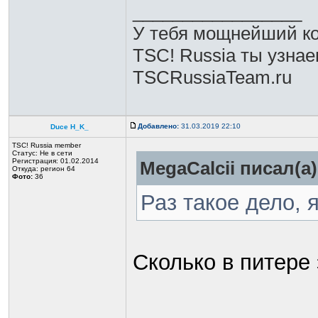
_________________
У тебя мощнейший ком
TSC! Russia ты узнае
TSCRussiaTeam.ru
Добавлено:
31.03.2019 22:10
Duce H_K_
TSC! Russia member
Статус:
Не в сети
Регистрация: 01.02.2014
MegaCalcii писал(а)
Откуда: регион 64
Фото:
36
Раз такое дело, я
Сколько в питере 
_________________