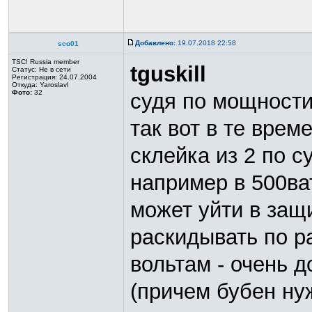
Добавлено:
19.07.2018 22:58
sco01
TSC! Russia member
tguskill
Статус:
Не в сети
Регистрация: 24.07.2004
Откуда: Yaroslavl
Фото:
32
судя по мощности
так вот в те врем
склейка из 2 по с
например в 500ват
может уйти в защ
раскидывать по р
вольтам - очень д
(причем бубен ну