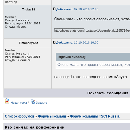
Партнер
Добавлено:
07.10.2016 22:43
Triglav88
Member
Очень жаль что проект сворачивают, хотел
Статус:
Не в сети
Регистрация: 22.04.2012
Откуда: Москва
_________________
http://boincstats.com/ru/stats/-1/user/detail/1185714/p
Добавлено:
15.10.2016 10:09
TimopheySnz
Member
Статус:
Не в сети
Регистрация: 27.08.2015
Triglav88 писал(а):
Откуда: Снежинск
Очень жаль что проект сворачивают, хот
на gpugrid тоже последнее время зАсуха
Показать сообщения 
Новая тема
/
Закрыто
-
Список форумов
»
Форумы команд
»
Форум команды TSC! Russia
Кто сейчас на конференции