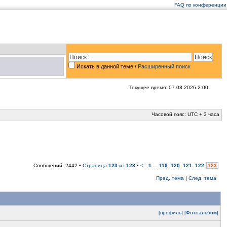
FAQ по конференции
Искать в данной теме
/
Расширенный поиск
Текущее время: 07.08.2026 2:00
Часовой пояс: UTC + 3 часа
Сообщений: 2442 •
Страница
123
из
123
•
<
1
...
119
120
121
122
123
Пред. тема
|
След. тема
[профиль]
[Фотоальбом]