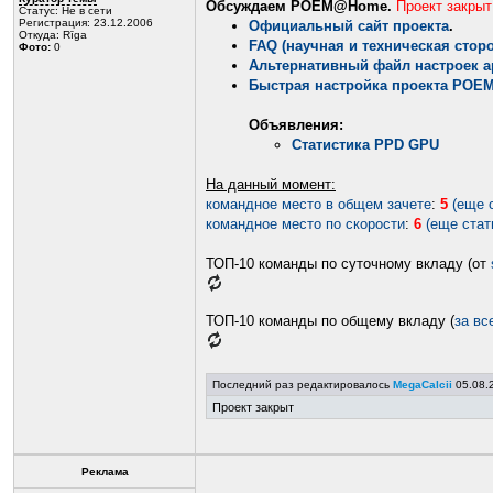
Обсуждаем POEM@Home.
Проект закрыт
Статус:
Не в сети
Регистрация: 23.12.2006
Официальный сайт проекта
.
Откуда: Rīga
FAQ (научная и техническая сто
Фото:
0
Альтернативный файл настроек a
Быстрая настройка проекта POE
Объявления:
Статистика PPD GPU
На данный момент:
командное место в общем зачете
:
5
(еще 
командное место по скорости
:
6
(еще стат
ТОП-10 команды по суточному вкладу (от
ТОП-10 команды по общему вкладу (
за вс
Последний раз редактировалось
MegaCalcii
05.08.2
Проект закрыт
Реклама