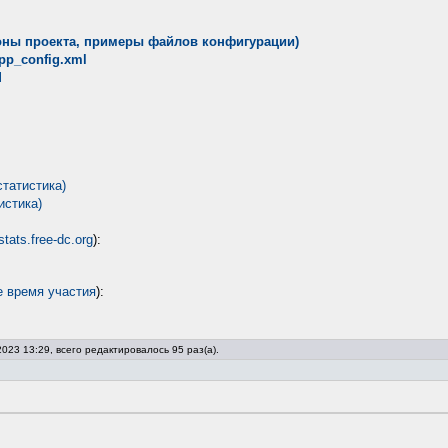
роны проекта, примеры файлов конфигурации)
pp_config.xml
M
статистика)
истика)
stats.free-dc.org
):
е время участия
):
023 13:29, всего редактировалось 95 раз(а).