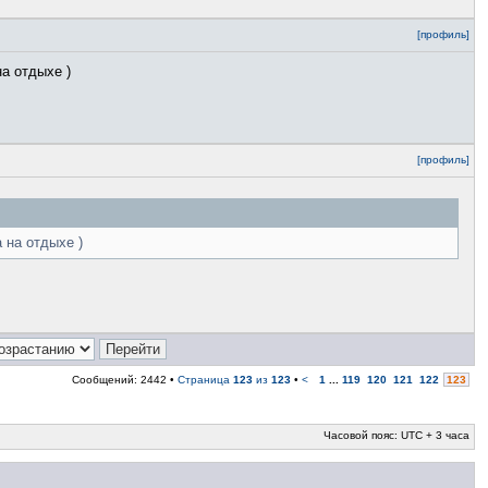
[профиль]
на отдыхе )
[профиль]
 на отдыхе )
Сообщений: 2442 •
Страница
123
из
123
•
<
1
...
119
120
121
122
123
Часовой пояс: UTC + 3 часа