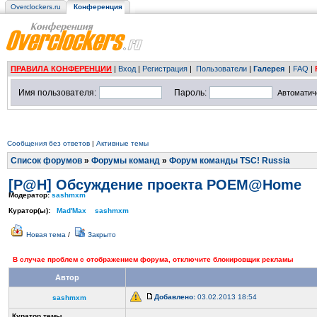
Overclockers.ru
Конференция
ПРАВИЛА КОНФЕРЕНЦИИ
|
Вход
|
Регистрация
|
Пользователи
|
Галерея
|
FAQ
|
Имя пользователя:
Пароль:
Автоматич
Сообщения без ответов
|
Активные темы
Список форумов
»
Форумы команд
»
Форум команды TSC! Russia
[P@H] Обсуждение проекта POEM@Home
Модератор:
sashmxm
Куратор(ы):
Mad'Max
sashmxm
Новая тема
/
Закрыто
В случае проблем с отображением форума, отключите блокировщик рекламы
Автор
Добавлено:
03.02.2013 18:54
sashmxm
Куратор темы