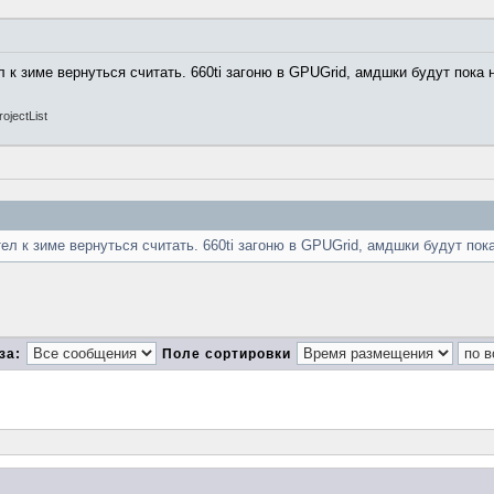
 к зиме вернуться считать. 660ti загоню в GPUGrid, амдшки будут пока 
rojectList
ел к зиме вернуться считать. 660ti загоню в GPUGrid, амдшки будут пока
за:
Поле сортировки