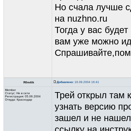
Но счала лучше с
на nuzhno.ru
Тогда у вас буде
вам уже можно и
Спрашивайте,пом
Добавлено:
16.09.2004 16:41
R0m4ik
Member
Трей открыл там 
Статус:
Не в сети
Регистрация: 05.06.2004
Откуда: Краснодар
узнать версию пр
зашел и не нашел
ссылку на инстру