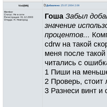
Добавлено:
25.07.2004 2:06
Vinil[NN]
Member
Гоша
Забыл доба
Статус:
Не в сети
Регистрация: 31.12.2003
Откуда: Н. Новгород
значение использ
процентов...
Комп
cdrw на такой ск
меня после такой
читались с ошибк
1 Пиши на меньш
2 Проверь, стоит
3 Разнеси винт и