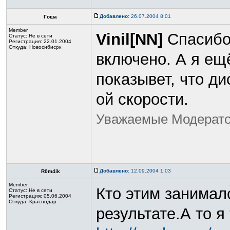
Добавлено:
26.07.2004 8:01
Гоша
Member
Vinil[NN]
Спасибо
Статус:
Не в сети
Регистрация: 22.01.2004
Откуда: Новосибисрк
включено. А я ещ
показывет, что ди
ой скорости.
Уважаемые Модератор
Добавлено:
12.09.2004 1:03
R0m4ik
Member
Кто этим занимал
Статус:
Не в сети
Регистрация: 05.06.2004
Откуда: Краснодар
результате.А то я