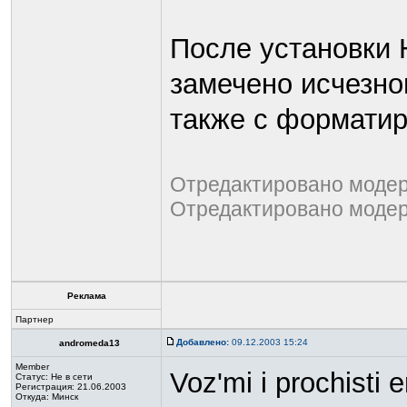
После установки 
замечено исчезно
также с формати
Отредактировано модера
Отредактировано модера
Реклама
Партнер
Добавлено:
09.12.2003 15:24
andromeda13
Member
Voz'mi i prochisti 
Статус:
Не в сети
Регистрация: 21.06.2003
Откуда: Минск