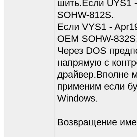
шить.Если UYS1 -
SOHW-812S.
Если VYS1 - Apr19
OEM SOHW-832S
Через DOS предпо
напрямую с контр
драйвер.Вполне 
применим если б
Windоws.
Возвращение имен