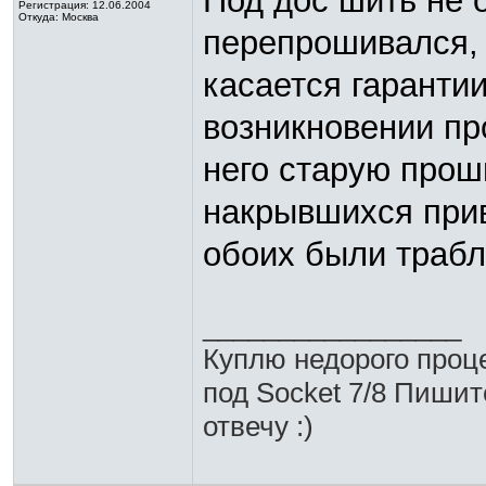
Под дос шить не 
Регистрация: 12.06.2004
Откуда: Москва
перепрошивался, 
касается гарантии
возникновении пр
него старую прош
накрывшихся прив
обоих были трабл
_________________
Куплю недорого проц
под Socket 7/8 Пишит
отвечу :)