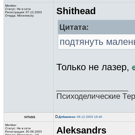
Member
Shithead
Статус:
Не в сети
Регистрация: 07.12.2003
Откуда: Могилев.by
Цитата:
подтянуть малень
Только не лазер,
_________________
Психоделические Те
Добавлено:
09.12.2003 16:40
VITUSS
Member
Aleksandrs
Статус:
Не в сети
Регистрация: 30.08.2003
Откуда: Мариуполь. UA.