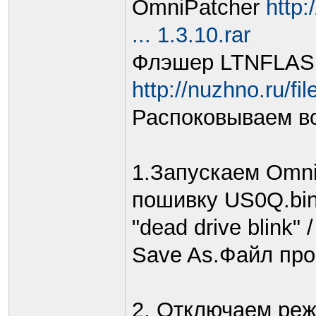
OmniPatcher
http:
... 1.3.10.rar
Флэшер LTNFLA
http://nuzhno.ru/f
Распоковываем вс
1.Запускаем Omni
пошивку US0Q.bin,
"dead drive blink"
Save As.Файл про
2. Отключаем ре