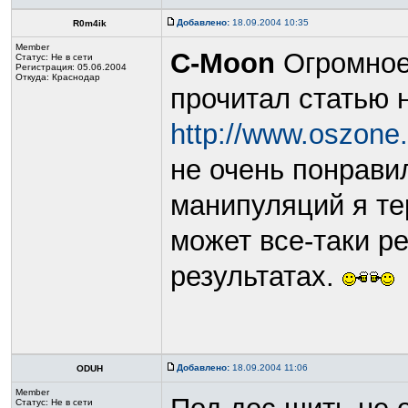
Добавлено:
18.09.2004 10:35
R0m4ik
Member
C-Moon
Огромное 
Статус:
Не в сети
Регистрация: 05.06.2004
Откуда: Краснодар
прочитал статью 
http://www.oszone
не очень понравил
манипуляций я те
может все-таки р
результатах.
Добавлено:
18.09.2004 11:06
ODUH
Member
Статус:
Не в сети