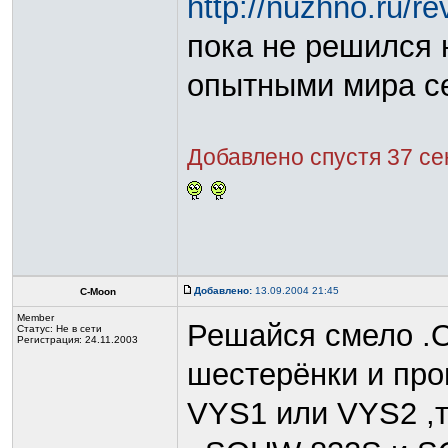
http://nuzhno.ru/r
пока не решился 
опытными мира се
Добавлено спустя 37 се
Добавлено:
13.09.2004 21:45
C-Moon
Member
Решайся смело .О
Статус:
Не в сети
Регистрация: 24.11.2003
шестерёнки и пр
VYS1 или VYS2 ,т