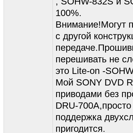
, SOHW-832S и S
100%.
Внимание!Могут
с другой констру
передаче.Прошивк
перешивать не сл
это Lite-on -SOH
Мой SONY DVD R
приводами без п
DRU-700A,просто 
поддержка двухсл
пригодится.