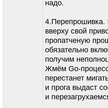
надо.
4.Пeрепрошивка.
вверху свой прив
пропатченую прош
обязательно вклю
получим неполно
Жмём Go-процесс
перестанет мигат
и прога выдаст с
и перезагрухаемс