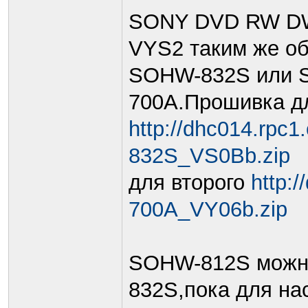
SONY DVD RW DW
VYS2 таким же об
SOHW-832S или 
700A.Прошивка д
http://dhc014.rpc
832S_VS0Bb.zip
для второго
http:
700A_VY06b.zip
SOHW-812S можно
832S,пока для нас