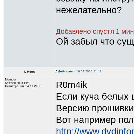
нежелательно?
Добавлено спустя 1 мину
Ой забыл что су
Добавлено:
16.09.2004 21:48
C-Moon
Member
R0m4ik
Статус:
Не в сети
Регистрация: 24.11.2003
Если куча белых ш
Версию прошивки 
Вот например пол
http://www.dvdinfo