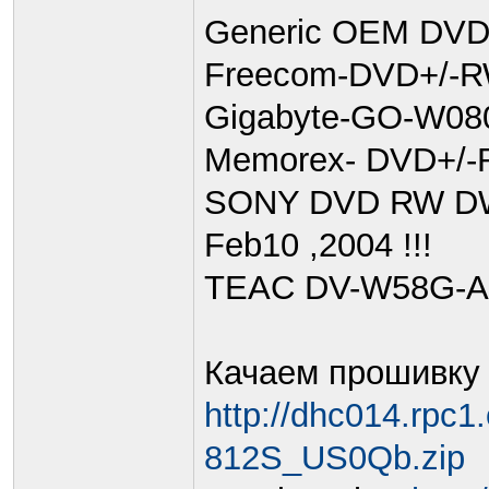
Generic OEM DV
Freecom-DVD+/-
Gigabyte-GO-W0
Memorex- DVD+/-
SONY DVD RW DW
Feb10 ,2004 !!!
TEAC DV-W58G-A
Качаем прошивку
http://dhc014.rpc
812S_US0Qb.zip