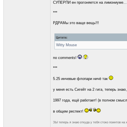
СУПЕРПИ ен прогоняется на лимониуме...
***
РДРАМы это ваще вещь!!!
Цитата:
Witty Mouse
no comments!
***
5.25 инчевые флопари ничё так
у меня есть Сигейт на 2 гига, теперь зна
1997 года, ещё работает! (в полном смыс
в общем респект!
ЗЫ теперь я знаю откуда у тебя стоко поинтов на