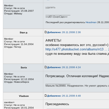
Member
удалить
Статус:
Не в сети
Регистрация: 15.08.2007
Откуда: Midway
_________________
<<ATI OverClan>>
Последний раз редактировалось
Headman
26.11.2008
Добавлено:
26.11.2008 2:36
Stan p.
Member
АФИГЕТЬ!
Статус:
Не в сети
Регистрация: 11.04.2004
особенно понравилось вот это, русское!=)
Откуда: Питер
http://s477.photobucket.com/albums/rr13 ...
судя по внешнему виду она была спаяна до
Добавлено:
26.11.2008 4:24
Serix
Member
Потрясающе. Отличная коллекция! Надею
Статус:
Не в сети
Регистрация: 12.12.2004
Откуда: Новосибирск
_________________
Маньяк №28980. Неадекватен. Не умеет держать с
Добавлено:
26.11.2008 4:48
Vladson
member+
Присоединяюсь
Статус:
Не в сети
Регистрация: 16.01.2004