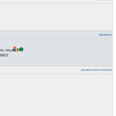
[профиль]
ели, ппц
6800GT
[профиль]
[Фотоальбом]