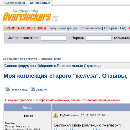
Overclockers.ru
Конференция
ПРАВИЛА КОНФЕРЕНЦИИ
|
Вход
|
Регистрация
|
Пользователи
|
Галерея
|
FAQ
|
Имя пользователя:
Пароль:
Автоматич
Сообщения без ответов
|
Активные темы
Список форумов
»
Общение
»
Персональные Страницы
Моя коллекция старого "железа". Отзывы,
Новая тема
/
Закрыто
В случае проблем с отображением форума, отключите блокировщик рекламы
Автор
Добавлено:
25.11.2008 23:20
Kolian
Member
Выложил свою коллекцию "железок":
Статус:
Не в сети
Регистрация: 08.04.2003