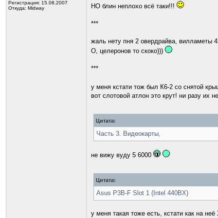
Регистрация: 15.08.2007
НО блин неплохо всё таки!!!
Откуда: Midway
***
жаль нету пня 2 овердрайва, вилламеты 4
О, целеронов то скоко)))
***
у меня кстати тож был К6-2 со снятой кры
вот слотовой атлон это крут! ни разу их н
Цитата:
Часть 3. Видеокарты,
не вижу вуду 5 6000
Цитата:
Asus P3B-F Slot 1 (Intel 440BX)
у меня такая тоже есть, кстати как на неё 