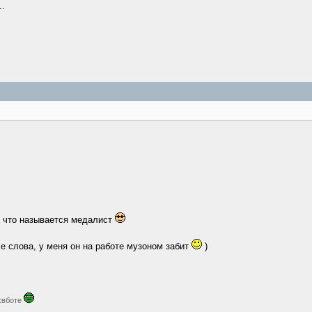
..
ю, что называется медалист
ле слова, у меня он на работе музоном забит
)
 хвботе