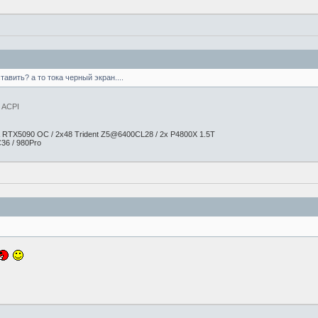
тавить? а то тока черный экран....
 ACPI
 RTX5090 OC / 2x48 Trident Z5@6400CL28 / 2x P4800X 1.5T
36 / 980Pro