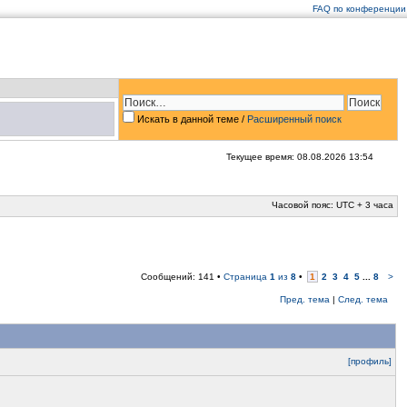
FAQ по конференции
Искать в данной теме
/
Расширенный поиск
Текущее время: 08.08.2026 13:54
Часовой пояс: UTC + 3 часа
Сообщений: 141 •
Страница
1
из
8
•
1
2
3
4
5
...
8
>
Пред. тема
|
След. тема
[профиль]