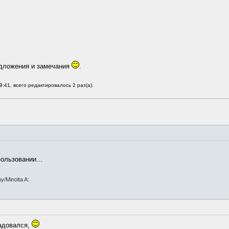
едложения и замечания
.
:41, всего редактировалось 2 раз(а).
ользовании...
/Minolta A:
радовался,