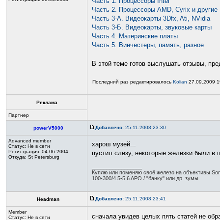
Часть 1. Процессоры Intel
Часть 2. Процессоры AMD, Cyrix и другие
Часть 3-А. Видеокарты 3Dfx, Ati, NVidia
Часть 3-Б. Видеокарты, звуковые карты
Часть 4. Материнские платы
Часть 5. Винчестеры, память, разное
В этой теме готов выслушать отзывы, пр
Последний раз редактировалось
Kolian
27.09.2009 19
Реклама
Партнер
Добавлено:
25.11.2008 23:30
powerV5000
Advanced member
харош музей...
Статус:
Не в сети
Регистрация: 04.06.2004
пустил слезу, некоторые железки были в п
Откуда: St Petersburg
_________________
Куплю или поменяю своё железо на объективы Sony
100-300/4.5-5.6 APO / "банку" или др. зумы.
Добавлено:
25.11.2008 23:41
Headman
Member
сначала увидев целых пять статей не об
Статус:
Не в сети