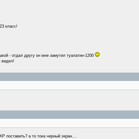
23 класс!
шкой - отдал другу он мне замутил туалатин-1200
е видел!
ХР поставить? а то тока черный экран....