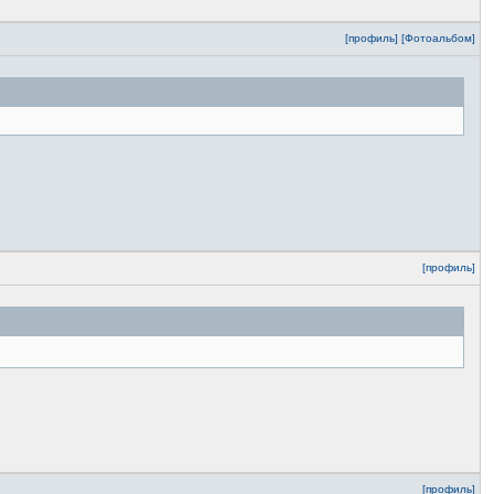
[профиль]
[Фотоальбом]
[профиль]
[профиль]