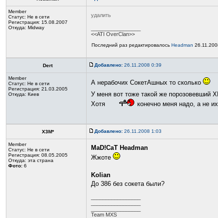
Member
удалить
Статус:
Не в сети
Регистрация: 15.08.2007
Откуда: Midway
_________________
<<ATI OverClan>>
Последний раз редактировалось
Headman
26.11.200
Добавлено:
26.11.2008 0:39
Dert
Member
А нерабочих СокетАшных то сколько
Статус:
Не в сети
Регистрация: 21.03.2005
У меня вот тоже такой же порозовевший Х
Откуда: Киев
Хотя
конечно меня надо, а не их
Добавлено:
26.11.2008 1:03
X3M*
Member
MaD!CaT
Headman
Статус:
Не в сети
Регистрация: 08.05.2005
Жжоте
Откуда: эта страна
Фото:
6
Kolian
До 386 без сокета были?
_________________
_________________
_________________
Team MXS