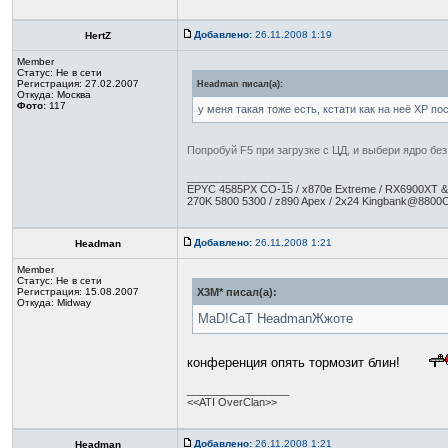
Добавлено:
26.11.2008 1:19
HertZ
Member
Статус:
Не в сети
Регистрация: 27.02.2007
Headman писал(а):
Откуда: Москва
Фото:
117
у меня такая тоже есть, кстати как на неё ХР пос
Попробуй F5 при загрузке с ЦД, и выбери ядро без
_________________
EPYC 4585PX CO-15 / x870e Extreme / RX6900XT &
270K 5800 5300 / z890 Apex / 2x24 Kingbank@8800C
Добавлено:
26.11.2008 1:21
Headman
Member
Статус:
Не в сети
Регистрация: 15.08.2007
X3M* писал(а):
Откуда: Midway
MaD!CaT HeadmanЖжоте
конференция опять тормозит блин!
_________________
<<ATI OverClan>>
Добавлено:
26.11.2008 1:21
Headman