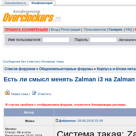
Overclockers.ru
Конференция
ПРАВИЛА КОНФЕРЕНЦИИ
|
Вход
|
Регистрация
|
Пользователи
|
Галерея
|
FAQ
|
Имя пользователя:
Пароль:
Автоматич
Сообщения без ответов
|
Активные темы
Список форумов
»
Общекомпьютерные форумы
»
Корпуса и блоки пита
Есть ли смысл менять Zalman i3 на Zalman 
Новая тема
/
Ответить
В случае проблем с отображением форума, отключите блокировщик рекламы
Автор
Добавлено:
28.08.2019 22:39
Rivlex
Member
Система такая: Za
Статус:
Не в сети
Регистрация: 23.01.2019