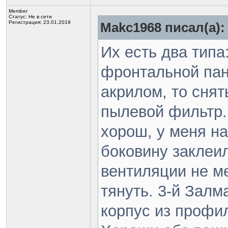
Member
Статус:
Не в сети
Регистрация: 23.01.2019
Makc1968 писал(а):
Их есть два типа
фронтальной пане
акрилом, то снят
пылевой фильтр.
хорош, у меня н
боковину заклеи
вентиляции не м
тянуть. 3-й Залм
корпус из профил