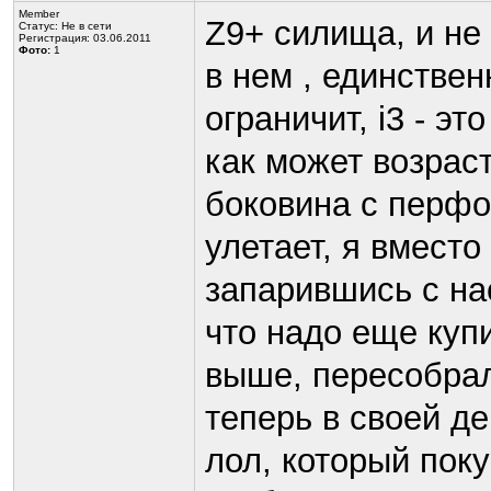
Member
Z9+ cилища, и не 
Статус:
Не в сети
Регистрация: 03.06.2011
Фото:
1
в нем , единствен
ограничит, i3 - э
как может возраст
боковина с перфо
улетает, я вместо
запарившись с на
что надо еще купи
выше, пересобрал
теперь в своей д
лол, который поку