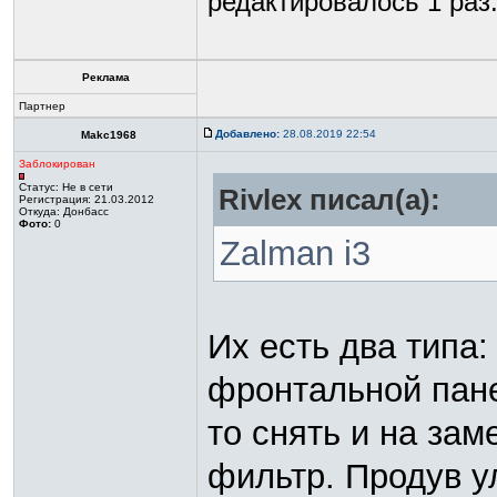
редактировалось 1 раз
Реклама
Партнер
Добавлено:
28.08.2019 22:54
Makc1968
Заблокирован
Статус:
Не в сети
Rivlex писал(а):
Регистрация: 21.03.2012
Откуда: Донбасс
Фото:
0
Zalman i3
Их есть два типа:
фронтальной пане
то снять и на за
фильтр. Продув у