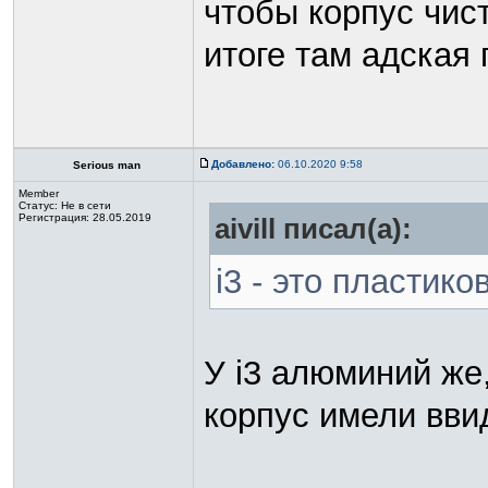
чтобы корпус чист
итоге там адская 
Добавлено:
06.10.2020 9:58
Serious man
Member
Статус:
Не в сети
Регистрация: 28.05.2019
aivill писал(а):
i3 - это пласти
У i3 алюминий же,
корпус имели вви
_________________