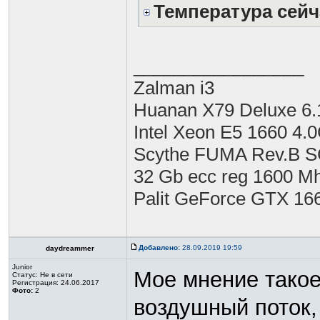
Температура сейч
_________________
Zalman i3
Huanan X79 Deluxe 6.
Intel Xeon E5 1660 4.
Scythe FUMA Rev.B 
32 Gb ecc reg 1600 M
Palit GeForce GTX 16
Добавлено:
28.09.2019 19:59
daydreammer
Junior
Мое мнение такое
Статус:
Не в сети
Регистрация: 24.06.2017
Фото:
2
воздушный поток, 