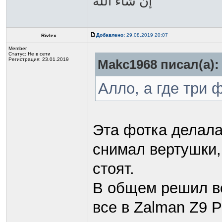
Добавлено:
29.08.2019 20:07
Rivlex
Member
Статус:
Не в сети
Регистрация: 23.01.2019
Makc1968 писал(а):
Алло, а где три
Эта фотка делала
снимал вертушки,
стоят.
В общем решил вс
все в Zalman Z9 P